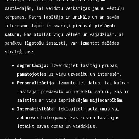
sastāvdaļām, lai veidotu veiksmīgas jaunu vēstuļu‌
kampaņas. Katrs ‌lasītājs ⁢ir unikāls un ar ​savām
interesēm, tāpēc ir svarīgi piedāvāt⁢
pielāgotu
saturu
, kas atbilst viņu vēlmēm ‌un‍ vajadzībām.Lai
panāktu‍ ilgstošu ⁣iesaisti, var izmantot dažādas
stratēģijas:
segmentācija:
Izveidojiet lasītāju grupas,
pamatojoties uz viņu ⁣uzvedību un interesēm.
Personalizācija:
Izmantojiet ⁢datus, lai katram
lasītājam piedāvātu un ieteiktu saturu, kas ir
⁣saistīts ⁣ar viņu iepriekšējām​ mijiedarbībām.
Interaktivitāte:
Iekļaujiet jautājumus vai
apburošus balsojumus, kas rosina​ lasītājus
izteikt ‍savas domas un viedokļus.