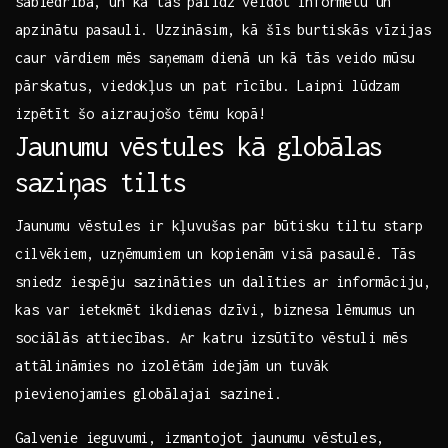
sabiedrībā, un‌ kā tās palīdz veidot informētu un
apzinātu pasauli. Uzzināsim, kā šīs ⁣burtiskās vīzijas‌
caur ⁣vārdiem mēs saņemam dienā un kā tās veido mūsu
pārskatus, viedokļus un pat rīcību. ⁢Laipni lūdzam
izpētīt šo aizraujošo⁢ tēmu kopā!
Jaunumu ⁣vēstules kā ‍globālas
saziņas tilts
Jaunumu ⁢vēstules ir kļuvušas par būtisku tiltu starp
cilvēkiem,⁤ uzņēmumiem ⁢un ⁤kopienām visā pasaulē. ‍Tās⁣
sniedz iespēju sazināties⁣ un dalīties ar informāciju,
kas var ietekmēt ikdienas​ dzīvi, biznesa lēmumus⁣ un
sociālās attiecības. Ar​ katru izsūtīto ⁤vēstuli mēs
attālināmies no izolētām idejām un tuvāk⁢
pievienojamies globālajai‍ sazinei.
Galvenie ieguvumi, izmantojot jaunumu vēstules,⁢