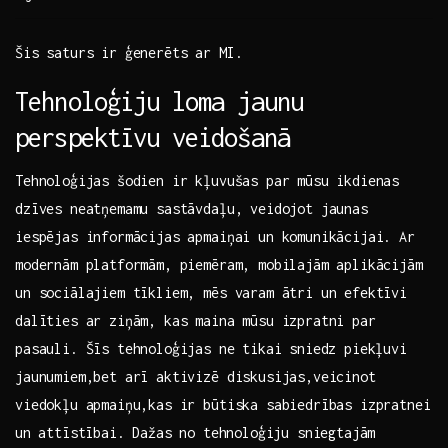
Šis saturs ir ģenerēts ar MI.
Tehnoloģiju ⁣loma jaunu
perspektīvu ⁢veidošanā
Tehnoloģijas šodien ir kļuvušas par mūsu ikdienas
‌dzīves neatņemamu sastāvdaļu, veidojot jaunas ​
iespējas informācijas apmaiņai un komunikācijai.‌ Ar
modernām platformām, piemēram, mobilajām aplikācijām
un sociālajiem tīkliem, mēs varam ātri un efektīvi‍
dalīties ar ziņām, kas maina mūsu izpratni par
‌pasauli. Šīs tehnoloģijas ⁢ne ‍tikai sniedz piekļuvi
jaunumiem,bet‌ arī aktivizē diskusijas,veicinot‌
viedokļu apmaiņu,kas ir ‍būtiska‌ sabiedrības izpratnei
⁣un attīstībai. Dažas no ⁣tehnoloģiju sniegtajām