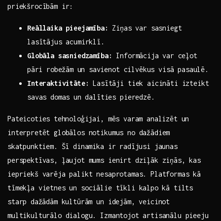
priekšrocībām ir:
Reāllaika pieejamība:
Ziņas ⁣var sasniegt
lasītājus acumirklī.
Globāla sasniedzamība:
​Informācija⁢ var ceļot
⁣pāri robežām⁤ un⁤ savienot cilvēkus visā pasaulē.
Interaktivitāte:
Lasītāji tiek aicināti izteikt
savas domas un ⁤dalīties pieredzē.
Pateicoties ⁣tehnoloģijai, mēs varam analizēt un ​
interpretēt globālos notikumus‍ no dažādiem
⁤skatpunktiem. Šī dinamika ir radījusi jaunas
perspektīvas, ļaujot mums ienirt dziļāk‌ ziņās, ‌kas⁣
iepriekš varēja palikt nesaprotamas. Platformas ⁢kā
tīmekļa vietnes ‍un sociālie tīkli kalpo ⁤kā ‍tilts
starp ⁤dažādām kultūrām un ‌idejām, ‍veicinot
multikulturālo dialogu. Izmantojot artisanālu pieeju