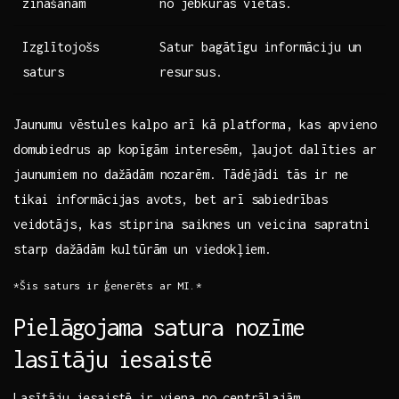
zināšanām
no‌ jebkuras vietas.
Izglītojošs
Satur bagātīgu ⁢informāciju un
saturs
resursus.
Jaunumu vēstules kalpo arī kā ⁤platforma, kas apvieno
domubiedrus ap kopīgām interesēm, ļaujot ⁢dalīties ar
jaunumiem no dažādām nozarēm. Tādējādi tās ir ne
tikai informācijas avots, bet arī sabiedrības
‌veidotājs, kas stiprina saiknes un veicina sapratni
starp ⁣dažādām kultūrām un viedokļiem.
*Šis saturs⁤ ir ģenerēts ⁢ar MI.*
Pielāgojama⁣ satura nozīme
lasītāju iesaistē
Lasītāju iesaistē ir viena no centrālajām