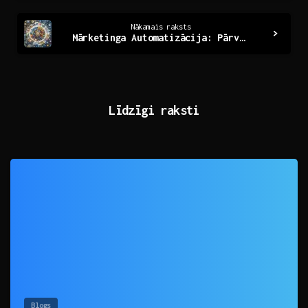
Nākamais raksts
Mārketinga Automatizācija: Pārveidojot Jūsu Biznesa Stratēģijas
Līdzīgi raksti
0
Blogs