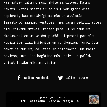
kas notiek tālu no mūsu ⁢ikdienas dzīves. Katrs
raksts, katrs⁢ stāsts ir ⁢solis⁢ tuvāk ⁣globālajai
kopienai, kas pastāvīgi ⁣mainās un ‍attīstās.​
Izmantojot jaunumu⁢ vēstules, mēs varam iedziļināties⁤
citu cilvēku dzīvēs, redzēt ‌pasauli no jauniem
skatupunktiem un veidot plašāku ⁣izpratni par mūsu
kopīgajiem ​izaicinājumiem un⁣ panākumiem. Turpināsim
sekot jaunumiem, dalīties ar ‌informāciju un radīt
‌savienojumus, kas ‍bagātina ​mūsu dzīvi un palīdz
veidot labāku nākotni visiem.
Dalies Facebook
Dalies Twitter
Continue
Iepriekšējais raksts
A/B Testēšana: Radoša Pieeja Lēmumu Pieņemšanai
Reading