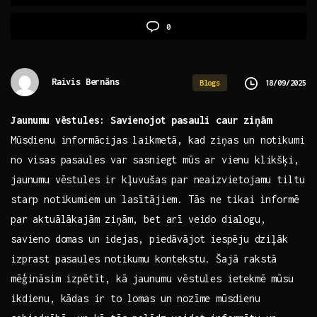
0
Raivis Bernāns
18/09/2025
Blogs
Jaunumu vēstules: Savienojot pasauli caur ziņām
Mūsdienu informācijas ‍laikmetā, kad ziņas un notikumi
no visas ​pasaules var sasniegt mūs ar vienu klikšķi,
jaunumu vēstules ir kļuvušas par ⁢neaizvietojamu‍ tiltu
starp notikumiem un lasītājiem. ⁣Tās ne ⁢tikai informē
par aktuālākajām ziņām, bet arī veido dialogu, ​
savieno domas un idejas, piedāvājot⁤ iespēju⁣ dziļāk
izprast pasaules notikumu ​kontekstu. Šajā rakstā
mēģināsim izpētīt,‌ kā ‌jaunumu vēstules ietekmē​ mūsu⁣
ikdienu, kādas ir to lomas un nozīme mūsdienu⁢