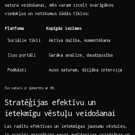
satura veidošanai, mēs varam izcelt svarīgākos
viedokļus un notikumus šādās tīklos:
Platfoma
Kopīgās iezīmes
Sociālie‌ tīkli
Aktīva‍ dalība, komentēšana
Ziņu portāli
Garāka analīze, daudzpusība
Podkāsti
Auss saturam, ‍dziļāka intervija
Šis saturs ir ģenerēts ar MI.
Stratēģijas efektīvu un
ietekmīgu vēstuļu​ veidošanai
Lai radītu efektīvas un ​ietekmīgas jaunumu vēstules,
ir svarīgi apzināties savas auditorijas vajadzības un