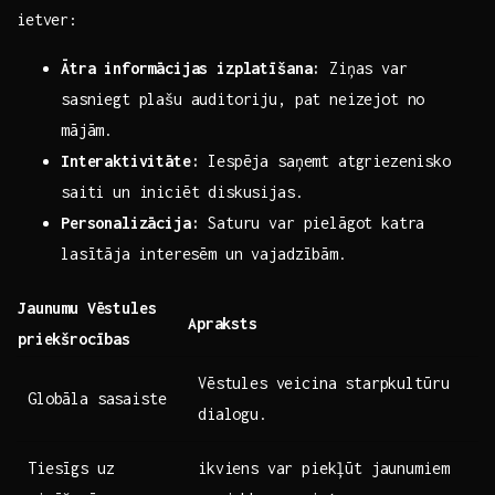
ietver:
Ātra informācijas izplatīšana:
Ziņas var
sasniegt plašu auditoriju, pat neizejot no
mājām.
Interaktivitāte:
Iespēja​ saņemt atgriezenisko
saiti un ‍iniciēt diskusijas.
Personalizācija:
Saturu var pielāgot katra
lasītāja⁢ interesēm un vajadzībām.
Jaunumu Vēstules
Apraksts
priekšrocības
Vēstules veicina starpkultūru
Globāla sasaiste
dialogu.
Tiesīgs ‌uz
ikviens var piekļūt jaunumiem