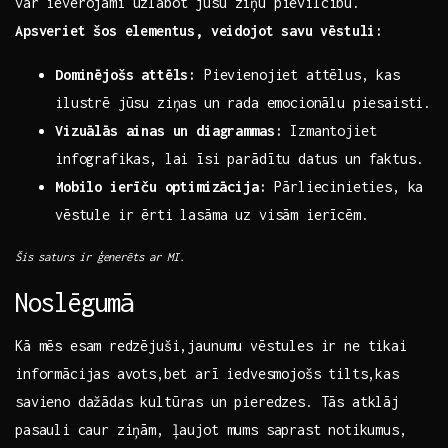
var ievērojami uzlabot​ jūsu ziņu pievilcību.⁤
Apsveriet šos⁢ elementus,⁤ veidojot savu vēstuli:
Dominējošs ‍attēls:
‌Pievienojiet attēlus, kas
ilustrē ‍jūsu ziņas ⁤un rada emocionālu piesaisti.
Vizuālās ‍ainas un diagrammas:
Izmantojiet
infografikas, lai‍ īsi parādītu datus un faktus.
Mobilo ierīču ⁤optimizācija:
Pārliecinieties, ka
vēstule ir ērti lasāma uz visām ierīcēm.
Šis saturs ir ģenerēts ‍ar MI.
Noslēgumā
Kā mēs esam⁤ redzējuši,jaunumu vēstules ir ne ​tikai
informācijas⁤ avots,bet ⁣arī iedvesmojošs​ tilts,kas⁤
savieno dažādas kultūras⁣ un pieredzes. Tās atklāj⁢
pasauli⁣ caur ziņām, ļaujot mums saprast ⁤notikumus,