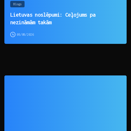
Blogs
Lietuvas noslēpumi: Ceļojums pa
nezināmām takām
08/08/2026
0