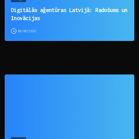
Digitālās aģentūras Latvijā: Radošums un
Inovācijas
08/08/2026
0