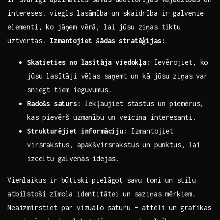
intereses. viegls lasāmība un skaidrība ir⁢ galvenie
elementi, ko jāņem vērā, lai jūsu ‌ziņas tiktu
uztvertas.‍
Izmantojiet šādas stratēģijas:
Skatieties‌ no⁢ lasītāja viedokļa:
Ievērojiet, ko⁤
jūsu lasītāji ⁤vēlas saņemt ⁢un kā⁤ jūsu ziņas var
sniegt tiem ieguvumus.
Radošs⁤ saturs:
Iekļaujiet stāstus un⁤ piemērus,
kas pievērš uzmanību ​un veicina interesanti.
Strukturējiet informāciju:
Izmantojiet
virsrakstus, apakšvirsrakstus un punktus, lai
izceltu galvenās‌ idejas.
Vienlaikus ir⁢ būtiski ‌pielāgot⁣ savu toni un stilu
atbilstoši​ zīmola⁤ identitātei un saziņas mērķiem.⁢
Neaizmirstiet par ⁤vizuālo saturu – attēli ⁢un grafikas