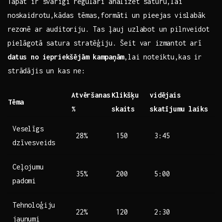
Tāpat ir svarīgi regulāri analizēt saturu,lai
noskaidrotu,kādas tēmas,formāti un⁤ pieejas vislabāk
rezonē ar auditoriju. Tas ļauj uzlabot un‌ pilnveidot
‌pielāgotā satura stratēģiju. Šeit‌ var izmantot arī
datus no iepriekšējām kampaņām
,lai‍ noteiktu,kas ir
strādājis un ​kas ne:
Atvēršanas
Klikšķu
vidējais
Tēma
‌%
skaits
skatījumu laiks
Veselīgs
28%
150
3:45
dzīvesveids
Ceļojumu
35%
200
5:00
padomi
Tehnoloģiju
22%
120
2:30
jaunumi