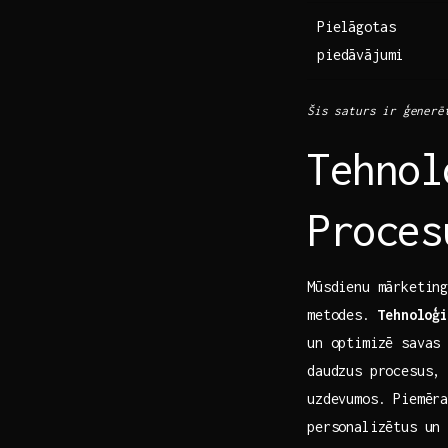
Pielāgotas
piedāvājumi
Šis saturs ir ģenerē
Tehnol
Proces
Mūsdienu mārketin
metodes.⁤
Tehnoloģi
un optimizē savas
daudzus procesus,
uzdevumos. Piemēr
personalizētus ​un