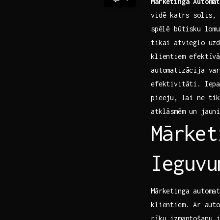
Mārketinga Automa
vidē⁤ katrs solis,
⁣spēlē būtisku lom
tikai atvieglo uzd
klientiem efektīvā
automatizācija var
efektivitāti. Iep
pieeju, ⁣lai ne ti
atklāsmēm un jaun
Mārket
Ieguvu
Mārketinga automat
klientiem. ⁤Ar‍ au
rīku izmantošanu j