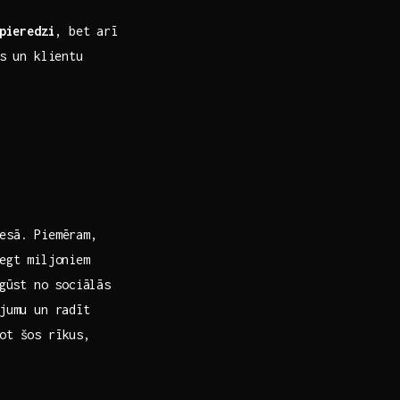
pieredzi
, bet arī
s ​un klientu
cesā. Piemēram,
iegt miljoniem
ūst no⁣ sociālās⁤
ājumu un radīt
ot šos rīkus,