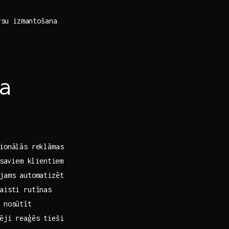
rsu izmantošana
 ​
ionālās reklāmas
saviem klientiem
jams automatizēt
aisti rutīnas
 nosūtīt
mēji reaģēs tieši