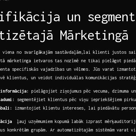
ifikācija un segment
tizētajā Mārketingā
viena no ​svarīgākajām⁤ sastāvdaļām,lai klienti justos sa
ētā mārketinga ietvaros tas nozīmē ne tikai pielāgot piedā
enta specifiskās ⁢vajadzības un ‍vēlmes. Jūs varat izmantot
ivē klientus, un veidot individuālas komunikācijas stratē
 informācija:
pielāgojiet ziņojumus⁣ pēc vecuma, dzimuma un
radumi:
segmentējiet klientus pēc viņu iepriekšējiem pirku
abali:
izmantojiet klientu intereses, lai piedāvātu person
tācija
⁤ ļauj uzņēmumiem kopumā labāk izprast mērķauditorij
mus konkrētām grupām. Ar automatizētajām sistēmām varat vi