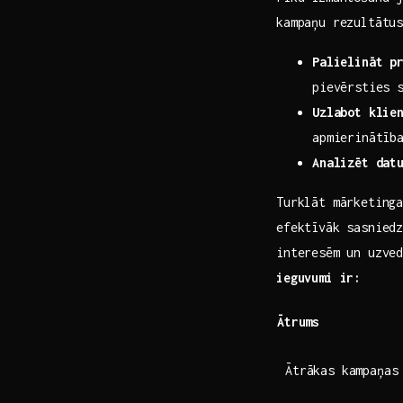
kampaņu rezultātu
Palielināt p
pievērsties 
Uzlabot klien
‌apmierinātīb
Analizēt dat
Turklāt mārketing
efektīvāk sasnied
interesēm un uzve
ieguvumi ir:
Ātrums
Ātrākas kampaņas