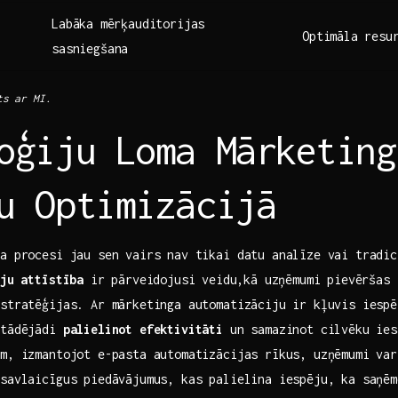
Labāka⁤ mērķauditorijas
Optimāla ⁤resu
sasniegšana
ts ar MI.
oģiju Loma Mārketinga
u Optimizācijā
ga procesi jau sen vairs nav tikai datu analīze vai tradic
ju attīstība
ir pārveidojusi⁢ veidu,kā uzņēmumi pievēršas 
 stratēģijas. Ar mārketinga automatizāciju ir kļuvis iespē
 tādējādi
palielinot efektivitāti
un samazinot cilvēku ies
am, izmantojot e-pasta automatizācijas rīkus, uzņēmumi var
 savlaicīgus piedāvājumus,​ kas palielina iespēju, ka saņē