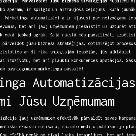
tizācija: Pārveidojot Jūsu Biznesa Stratēģijas
Mūsdienu‌ di
 ko speram, ir spilgts un aizraujošs ceļojums, kurā jaunā
u. Mārketinga automatizācija ir kļuvusi par neizbēgamu ins
evumus, bet arī ļauj uzņēmumiem piesaistīt un uzturēt‍ att
k‌ nekā jebkad​ agrāk. ⁣Šajā rakstā mēs padziļināti izpētīs
 pārveidot jūsu ⁣biznesa stratēģijas, optimizējot procesu
azīstoties ar šī rīka sniegtajām iespējām, jūs atklāsiet, 
kai izdzīvotu, bet arī plauktu konkurences apstākļos. Sāk
iem sasniegumiem mārketinga pasaulē!
inga Automatizācijas
mi Jūsu⁣ Uzņēmumam
izācija‍ ļauj uzņēmumiem efektīvāk pārvaldīt savas kampaņ
tomātisku e-pastu sūtīšanu, sociālo‍ mediju publikāciju plān
ūsu rīcībā nonāk ne tikai laika ietaupījums, bet ​arī iesp