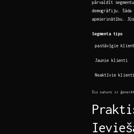
pārvaldīt‌ segment
demogrāfiju. Šāda
apmierinātību. Jū
Segmenta ‌tips
pastāvīgie klien
Jaunie klienti
Neaktīvie klient
Šis⁤ saturs ir ģenerē
Prakti
Ievieš