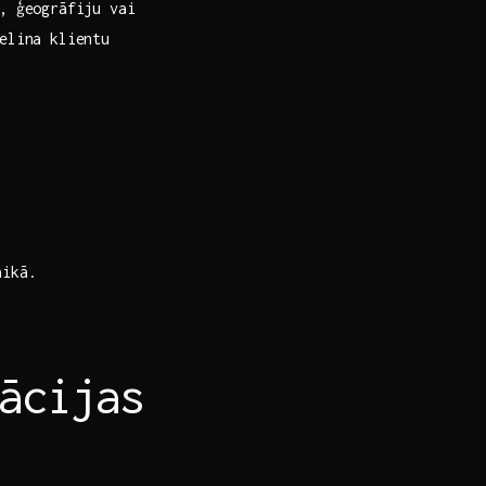
, ģeogrāfiju ​vai
elina klientu
aikā.
ācijas