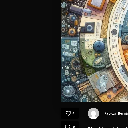
Raivis Bernā
0
0