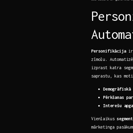
Person
Automa
Personifikācija
ir 
zīmolu. Automatiz
izprast katra segm
⁣saprastu, kas mot
Demogrāfiskā
Pērkšanas pa
Interešu apg
Vienlaikus
segmen
mārketinga pasāku