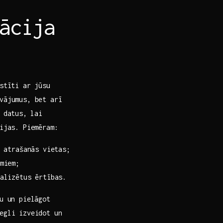
ācija
istīti ar jūsu
vājumus, bet arī
 datus, ⁣lai
ģijas. Piemēram:
 atrašanās vietas;
miem;
alizētus ērtības.
u un pielāgot
egli izveidot un