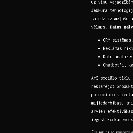
uz viņu vajadzībā
Jebkura tehnoloģij
sniedz izsmeļošu ⁤a
vēlmes.
Dažas gal
CRM sistēmas
Reklāmas rīki
Datu analīzes
Chatbot’i, k
Arī sociālo tīklu 
reklamējot produkt
potenciālo klientu
mijiedarbības, sni
arvien efektīvāka
iegūst konkurence
Šis saturs ir ģenerēts a