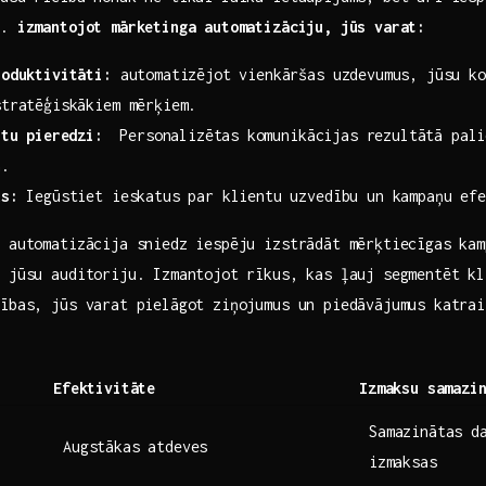
s.
izmantojot mārketinga automatizāciju, jūs varat:
roduktivitāti:
automatizējot vienkāršas uzdevumus, jūsu ko
stratēģiskākiem mērķiem.
tu ⁣pieredzi:
⁤ Personalizētas⁣ komunikācijas rezultātā pal
a.
us:
Iegūstiet ieskatus par klientu uzvedību un kampaņu efe
a automatizācija sniedz iespēju izstrādāt mērķtiecīgas kam
z jūsu auditoriju. Izmantojot rīkus, kas ļauj segmentēt kl
dības, jūs varat pielāgot ziņojumus un piedāvājumus katra
Efektivitāte
Izmaksu‍ samazi
Samazinātas d
Augstākas atdeves
⁣izmaksas