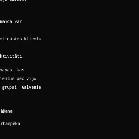
manda var
ielināsies klientu
ktivitāti.
paņas, kas
ientus pēc viņu
i grupai.
Galvenie
nāšana
arbaspēka