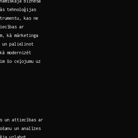
namiskajā biznesa​
kās tehnoloģijas
trumentu, kas‌ ne
iecības ar
im, kā mārketinga
s un palielinot
kā modernizēt
sim šo ceļojumu uz
as un attiecības ar
ošanu ⁣un analīzes
ēja uzlabot