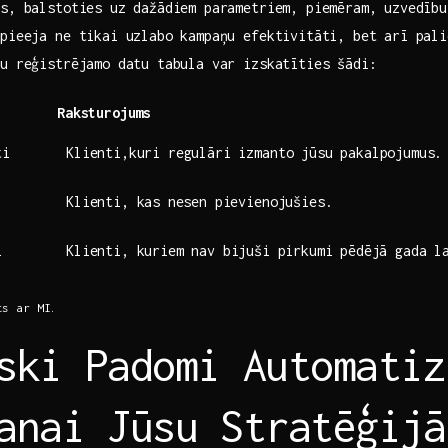
us, balstoties uz dažādiem ‍parametriem, piemēram, uzvedību
 pieeja ne tikai uzlabo kampaņu efektivitāti, bet arī pali
su reģistrējamo datu tabula var izskatīties šādi:
Raksturojums
ti
Klienti,kuri regulāri izmanto jūsu pakalpojumus.
Klienti, kas ⁣nesen pievienojušies.
i
Klienti, kuriem nav bijuši ⁢pirkumi pēdējā gada l
ts ar MI.
ski Padomi Automatiz
anai Jūsu Stratēģijā