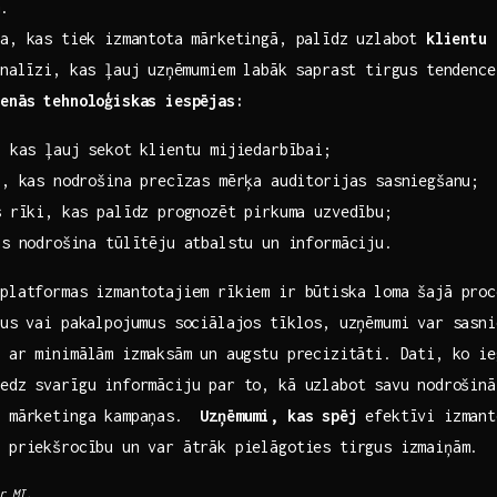
m.
a, kas⁢ tiek izmantota mārketingā, palīdz⁤ uzlabot
klientu 
nalīzi, kas ​ļauj ⁣uzņēmumiem labāk‌ saprast tirgus tendence
venās tehnoloģiskas iespējas:
, kas ļauj sekot klientu mijiedarbībai;
, kas nodrošina‍ precīzas mērķa auditorijas sasniegšanu;
‌ rīki, kas palīdz prognozēt pirkuma uzvedību;
as nodrošina tūlītēju atbalstu un informāciju.
platformas izmantotajiem rīkiem ‍ir būtiska loma šajā pro
us ⁢vai pakalpojumus sociālajos tīklos, uzņēmumi var sasn
 ar minimālām izmaksām un⁢ augstu precizitāti. Dati, ko ⁢ieg
edz svarīgu informāciju par to, kā uzlabot ⁢savu nodrošin
s mārketinga kampaņas. ​
Uzņēmumi, kas spēj
efektīvi izmant
s priekšrocību un var ātrāk pielāgoties tirgus izmaiņām.
r MI.