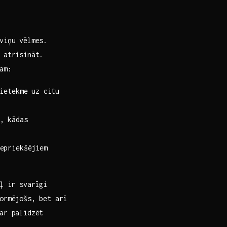
 viņu vēlmes.
 atrisināt.
am:
ietekme uz citu
, kādas
iepriekšējiem
ēļ ir svarīgi
ormējošs, bet arī
ar ‌palīdzēt