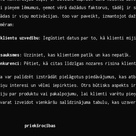
ti pieņem lēmumus, ņemot vērā dažādus faktorus, tādēļ ir s
kādas ir viņu motivācijas. too var paveikt, izmantojot daž
emēram:
 klientu uzvedību:
Iegūstiet ⁢datus par to, ⁣kā klienti mij
tsauksmes:
‍Uzziniet, kas klientiem patīk un kas nepatīk.
onkurenci:
Pētiet, kā citas līdzīgas nozares risina klient
a var palīdzēt izstrādāt⁣ pielāgotus piedāvājumus, kas atb
iņu interesi un vēlmi iepirkties. Otrs ⁢būtisks⁤ aspekts i
iju par‍ produktu vai pakalpojumu, lai klienti varētu pie
varat izveidot vienkāršu salīdzinājuma tabulu, kas uzsver
s
priekšrocības