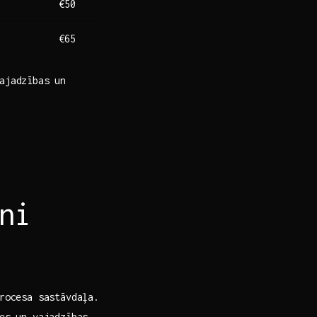
€50
€65
ajadzības un
ni
procesa sastāvdaļa.
s⁤ un vajadzības.