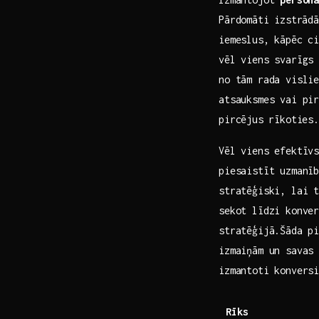
Pārdomāti⁤ izstrād
iemeslus, kāpēc ci
vēl viens svarīgs 
no tām rada vislie
atsauksmes vai pir
pircējus⁤ rīkoties.
Vēl viens efektīv
piesaistīt uzmanīb
stratēģiski, lai t
sekot līdzi konver
stratēģijā.Šāda pi
izmaiņām un savas 
izmantoti konvers
Rīks