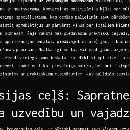
izācija:⁣ Ceļvedis uz‌ veiksmīgas pārdošanas
Mūsdienu digitāla
me ir neatsverama,​ konversijas optimizācija kļūst par bū
etinga speciālistiem, ​kas cenšas palielināt savu ⁣pārdošan
aistīt‌ apmeklētājus un pārvērst viņus par ​lojaliem klien
am biznesam. ‌Šajā rakstā mēs ‍piedāvāsim praktisku ceļvedi
s optimizācijas‍ pamatus, piedāvājot stratēģijas, rīkus ‌u
došanas procesus. Neatkarīgi no tā, vai esat jauns uzņēmēj
 ceļvedis‌ sniegs jums ‍ieskatu, kā ⁤efektīvi optimizēt jūsu
eredzi, radot ne tikai pievilcīgu saturu,⁢ bet arī ilgtsp
zīsimies ‌ar praktiskiem risinājumiem, kas palīdzēs⁣ sasni
sijas ceļš: Sapratne
a uzvedību un vajadz
īvu konversijas ceļu, ir būtiski saprast savu ⁢klientu ​uzv