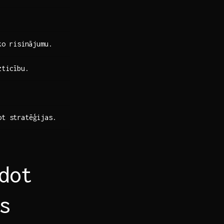
ko risinājumu.
zticību.
ot stratēģijas.
dot
s