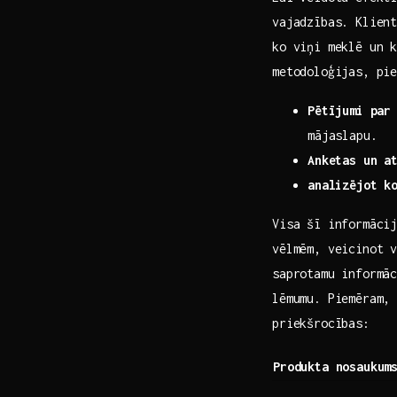
vajadzības. Klien
ko viņi meklē un 
metodoloģijas, pi
Pētījumi par
mājaslapu.
Anketas un a
analizējot k
Visa šī informācij
vēlmēm, veicinot v
saprotamu informāc
lēmumu. Piemēram, 
priekšrocības:
Produkta nosaukum