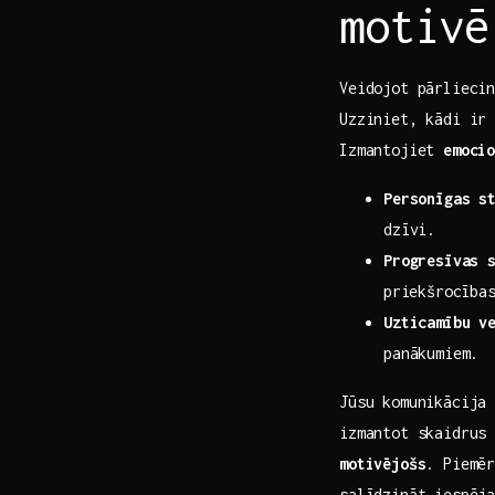
motivē
Veidojot‍ pārlieci
Uzziniet, kādi ir
Izmantojiet
emoci
Personīgas ⁢s
dzīvi.
Progresīvas 
⁢priekšrocība
Uzticamību v
panākumiem.
Jūsu komunikācija
izmantot skaidrus
motivējošs
.‍ Piemē
salīdzināt iespēj