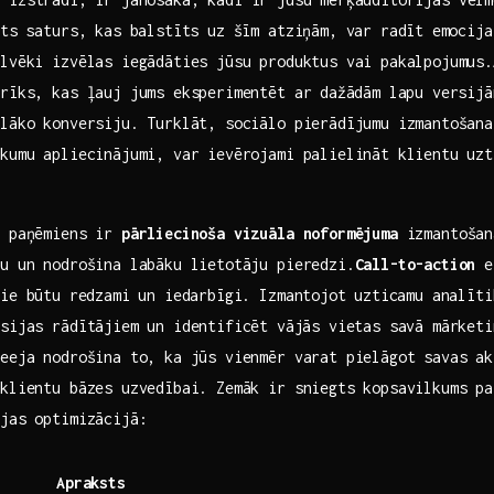
āts saturs, kas balstīts uz šīm atziņām, var radīt⁤ emocij
lvēki izvēlas iegādāties jūsu‌ produktus vai pakalpojumus.
rīks, kas ļauj jums eksperimentēt‍ ar⁢ dažādām lapu versijā
lāko konversiju. Turklāt, sociālo pierādījumu ‌izmantošana
kumu apliecinājumi, var ievērojami palielināt klientu uzt
s paņēmiens ir
pārliecinoša vizuāla noformējuma
izmantošana
u un nodrošina ​labāku lietotāju pieredzi.
Call-to-action
el
ie​ būtu⁢ redzami ‌un iedarbīgi. Izmantojot⁣ uzticamu analīt
sijas rādītājiem un identificēt ⁢vājās vietas savā mārketi
eeja nodrošina to, ‍ka jūs vienmēr varat pielāgot savas ⁣a
klientu‌ bāzes uzvedībai. Zemāk ‌ir sniegts kopsavilkums‌ p
ijas optimizācijā:
Apraksts