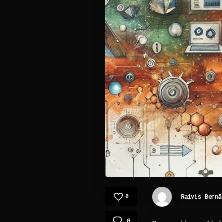
Raivis Bernā
0
0