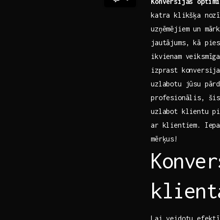
Konversijas⁣ optim
katra klikšķa nozī
uzņēmējiem un mārk
jautājums, kā pies
ikvienam‌ veiksmīg
izprast konversija
uzlabotu jūsu pār
profesionālis, šis
uzlabot klientu pi
ar klientiem. Iepa
mērķus!
Konver
klient
Lai ‌veidotu efekt