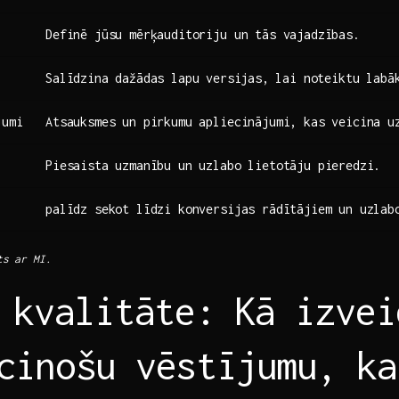
Definē jūsu mērķauditoriju un tās vajadzības.
Salīdzina dažādas lapu⁢ versijas,⁣ lai‌ noteiktu labā
jumi
Atsauksmes un pirkumu apliecinājumi, kas veicina u
Piesaista uzmanību un uzlabo lietotāju pieredzi.
palīdz sekot‌ līdzi ​konversijas rādītājiem un uzlab
ts ar MI.
⁤ kvalitāte: Kā izvei
cinošu vēstījumu, ka