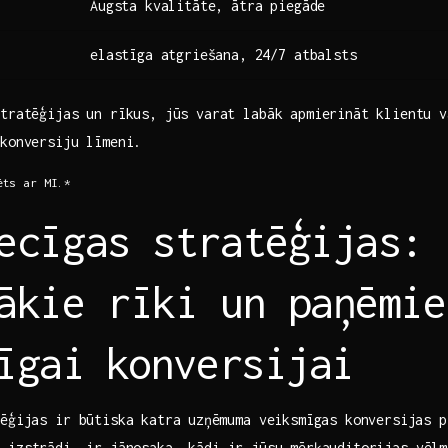
Augsta kvalitāte, ātra piegāde
elastīga atgriešana, 24/7 atbalsts
stratēģijas un rīkus, jūs varat labāk apmierināt klientu v
 konversiju līmeni.
ēts ar MI.*
ecīgas stratēģijas:
ākie rīki un paņēmie
īgai⁢ konversijai
ēģijas ir būtiska katra ⁢uzņēmuma veiksmīgas konversijas 
a
izstrādi, ir jānosaka, kādi ir jūsu mērķauditorijas vēlme