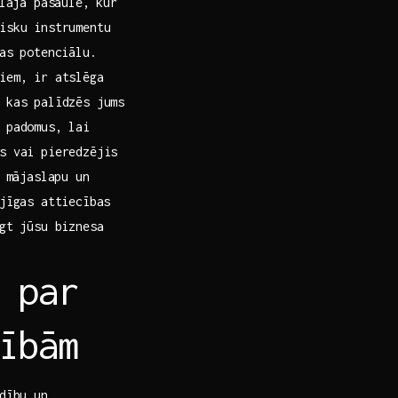
jā‌ pasaulē,​ kur⁤
tisku instrumentu
as ​potenciālu.
tiem, ir atslēga
, kas palīdzēs jums
n padomus, lai
s vai pieredzējis
⁣ mājaslapu un
ējīgas attiecības
egt jūsu biznesa
 par
ībām
edību un