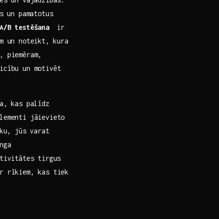
as un pamatotus
A/B testēšana
⁣ ir
m un noteikt,⁢ kura
, piemēram,
icību un ‍motivēt
,⁢ kas palīdz
ementi jāievieto
iku, jūs varat
nga
ktivitātes tirgus
ar rīkiem, kas tiek