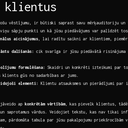
 klientus
nošu vēstījumu, ir būtiski saprast savu mērķauditoriju un
 viņu sāpju punkti un kā jūsu piedāvājums var palīdzēt tos
onālus aicinājumus
, lai radītu saikni ‍ar klientiem, piemēr
tāstu dalīšanās:
cik ⁢svarīga ir jūsu piedāvātā risinājuma 
solījumu formulēšana:
Skaidri un konkrēti izteikumi par to
s klients gūs no sadarbības ar jums.
eidojoši elementi:
Klientu atsauksmes un pierādījumi ⁢par‍ 
 jāveido ap
konkrētām vērtībām
,⁤ kas pievelk klientus, tād
 un saprotamus vārdus. Veidojiet tekstu, kas nav tikai inf
ram,‍ pārdomāta tabula par jūsu pakalpojumu priekšrocībām v
as: