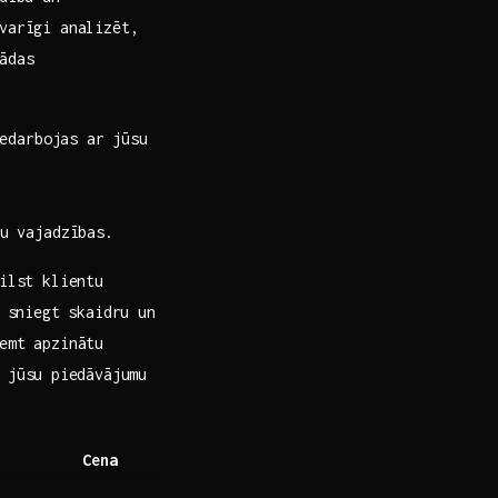
varīgi analizēt,
ādas
iedarbojas ar jūsu
u vajadzības.
ilst klientu
r sniegt skaidru un
ņemt apzinātu
 jūsu ⁣piedāvājumu
Cena