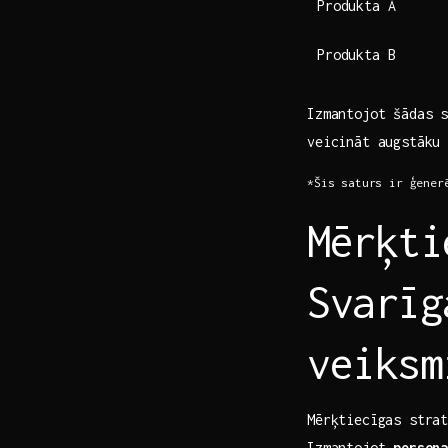
Produkta A
Produkta B
Izmantojot šādas 
veicināt augstāku
*Šis saturs ir ​ģener
Mērķti
Svarīg
veiksm
Mērķtiecīgas strat
Izmantojot
person