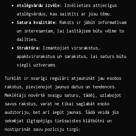
Atslēgvārdu ‌izvēle:
Izvēlieties ‌attiecīgus
atslēgvārdus, kas saistīti ar jūsu tēmu.
Satura kvalitāte:
Raksts ir jābūt informatīvam
un ‍interesantam,⁤ lai lasītājiem būtu⁣ vēlme to⁢
dalīties.
Struktūra:
Izmantojiet virsrakstus,
apakšvirsrakstus un sarakstus, ⁣lai​ saturs būtu
viegli uztverams.
Turklāt ir ‍svarīgi regulāri atjaunināt jau esošos
rakstus, pievienojot jaunus datus ‌un ⁤tendences.
Meklētāji novērtē svaigu saturu, tādēļ,‌ uzlabojot
savus rakstus, varat ne tikai saglabāt esošo
auditoriju, bet⁢ arī iegūt jaunas.‌ Šādā veidā jūs‌
sekmējat ‌ilgtspējīgu​ tiešsaistes klātbūtni un
nostiprināt savu pozīciju tirgū: