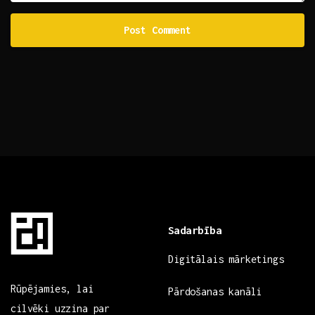
Sadarbība
Digitālais mārketings
Rūpējamies, lai
Pārdošanas kanāli
cilvēki uzzina par