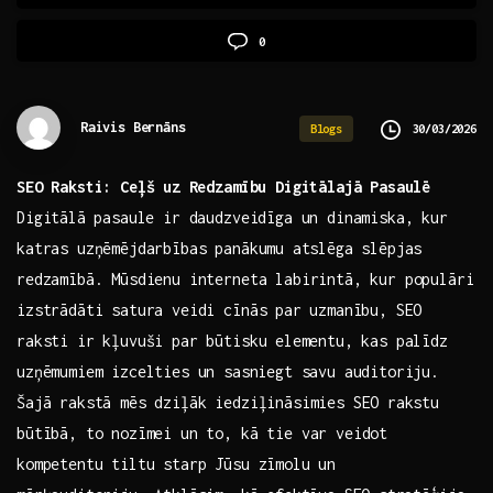
0
Raivis Bernāns
30/03/2026
Blogs
SEO Raksti: Ceļš ⁢uz Redzamību Digitālajā Pasaulē
Digitālā ⁣pasaule ir daudzveidīga ‍un dinamiska, kur​
katras uzņēmējdarbības panākumu ⁤atslēga slēpjas⁢
redzamībā. Mūsdienu interneta labirintā, kur populāri
izstrādāti satura veidi cīnās⁤ par uzmanību, SEO
raksti ir kļuvuši par būtisku⁤ elementu, kas palīdz
uzņēmumiem izcelties un ⁤sasniegt savu‍ auditoriju.‍
Šajā rakstā mēs‍ dziļāk iedziļināsimies SEO ⁢rakstu
būtībā, to nozīmei un to, kā tie‌ var ‌veidot
‍kompetentu tiltu starp Jūsu zīmolu un