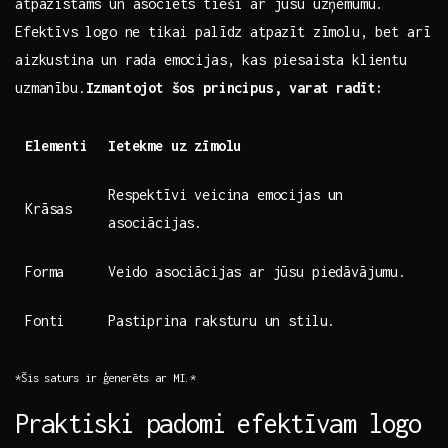
atpazīstams un asociēts ⁤tieši ar jūsu uzņēmumu.
Efektīvs⁢ logo ne tikai palīdz atpazīt ​zīmolu, bet arī
aizkustina‌ un rada emocijas,⁤ kas piesaista klientu
uzmanību.
Izmantojot⁣ šos principus, varat radīt:
Elementi
Ietekme uz zīmolu
Respektīvi veicina emocijas un
Krāsas
asociācijas.
Forma
Veido asociācijas ar jūsu piedāvājumu.
Fonti
Pastiprina raksturu ⁤un stilu.
*Šis saturs ir‌ ģenerēts ar MI.*
Praktiski padomi⁤ efektīvam logo