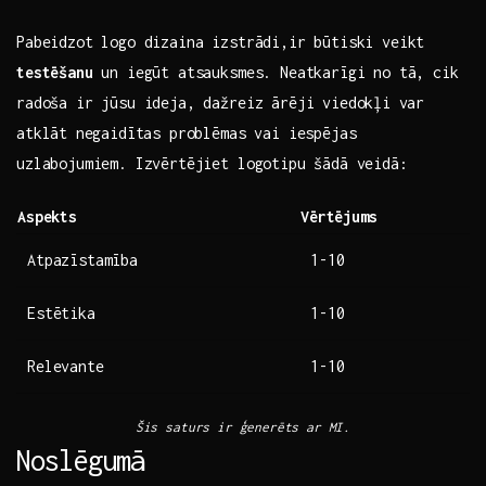
Pabeidzot logo dizaina izstrādi,ir būtiski veikt
testēšanu
un iegūt atsauksmes. Neatkarīgi no tā, cik
radoša ir jūsu‍ ideja, dažreiz ārēji viedokļi⁤ var
atklāt ⁤negaidītas problēmas vai iespējas
uzlabojumiem. Izvērtējiet logotipu šādā‌ veidā: ⁢⁤
Aspekts
Vērtējums
Atpazīstamība
1-10
Estētika
1-10
Relevante
1-10
Šis saturs ir ģenerēts ar MI.
Noslēgumā