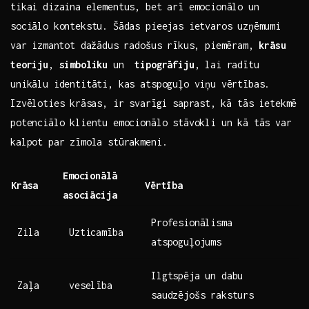
tikai dizaina elementus, bet arī emocionālo un
sociālo kontekstu. Šādas pieejas ietvaros uzņēmumi
var ⁣izmantot dažādus radošus rīkus, piemēram,⁣
krāsu
teoriju
,
simboliku
un ‍
tipogrāfiju
, lai radītu
unikālu‍ identitāti, kas atspoguļo viņu vērtības.
Izvēloties ⁣krāsas, ir svarīgi saprast, ⁢kā tās ietekmē
potenciālo klientu emocionālo stāvokli un kā tās var
‍kalpot ‌par ​zīmola stūrakmeni.
Emocionālā
Krāsa
Vērtība
asociācija
Profesionālisma
Zila
Uzticamība
atspoguļojums
Ilgtspēja un dabu
Zaļa
veselība
saudzējošs​ raksturs