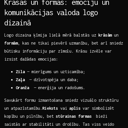
Krāsas un⁤ formas: emociju un
‌komunikācijas ⁣valoda logo
dizainā
Logo dizaina ķīmija lielā mērā balstās uz
krāsām
un
formām
, kas ne tikai pievērš uzmanību,‍ bet arī sniedz
⁢būtisku informāciju par zīmolu. Krāsu izvēle ⁣var
izsist dažādas emocijas:
Zila
—⁤ mierīgums un uzticamība;
Zaļa
‌ — ​dzīvotspēja un daba;
Oranža
​ — ​enerģija un radošums.
Savukārt formu izmantošana sniedz vizuālo struktūru
un ⁣atpazīstamību.
Rieksts
vai
aplis
var simbolizēt
kopību un pilnību, bet
stūrainas formas
‍ bieži
saistās ar stabilitāti un drošību. Tas viss‍ veido