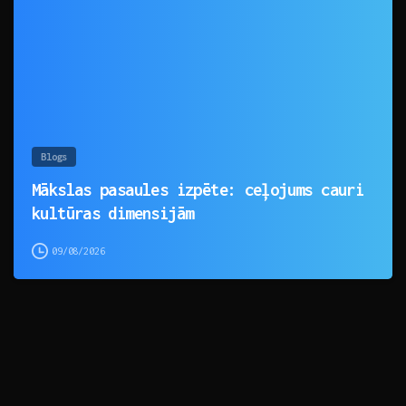
Blogs
Mākslas pasaules izpēte: ceļojums cauri
kultūras dimensijām
09/08/2026