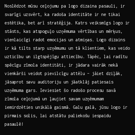
Noslēdzot mūsu ceļojumu pa logo dizaina⁣ pasauli, ir
svarīgi ⁣uzsvērt, ka radoša ⁤identitāte ir ne ⁤tikai
⁣estētika, bet⁢ arī stratēģija. Katrs veiksmīgs logo ir
stāsts, ⁣kas atspoguļo uzņēmuma vērtības un⁤ mērķus,
vienlaicīgi radot emocijas un​ atmiņas. Logo dizains
ir kā tilts starp uzņēmumu un tā ‌klientiem, kas veido
uzticību un​ ilgtspējīgu attiecību.⁢ Tāpēc, lai radītu‍
spēcīgu ⁤zīmola identitāti, ir jādara⁢ vairāk nekā
vienkārši ⁤veidot pievilcīgu attēlu – ⁢jāiet dziļāk,
jāsaprot savu auditoriju un jāatklāj‌ patiesais
uzņēmuma ​gars. Ieviesiet šo radošo procesu savā
zīmola ceļojumā un ļaujiet savam uzņēmumam
iemirdzēties unikālā gaismā. Galu galā,⁢ jūsu logo ​ir​
pirmais solis, lai atstātu paliekošu iespaidu⁢
pasaulē!