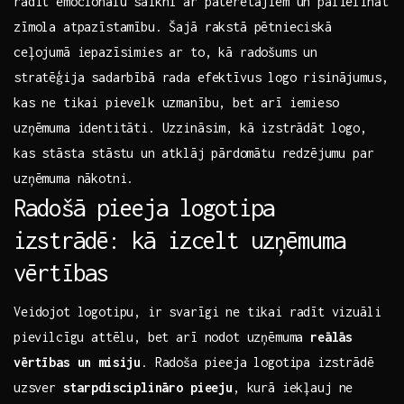
radīt emocionālu saikni ar patērētājiem un palielināt
zīmola atpazīstamību.‍ Šajā rakstā pētnieciskā
ceļojumā iepazīsimies ar ‍to, kā radošums ‌un
stratēģija sadarbībā rada ‌efektīvus logo risinājumus,
kas ne tikai pievelk‍ uzmanību, bet arī iemieso
uzņēmuma identitāti. Uzzināsim, kā ⁣izstrādāt ⁤logo,
kas stāsta stāstu un ⁣atklāj ⁤pārdomātu redzējumu par​
uzņēmuma nākotni.
Radošā pieeja ‌logotipa
izstrādē: kā izcelt ‍uzņēmuma
vērtības
Veidojot logotipu, ir svarīgi ne tikai radīt⁤ vizuāli
⁢pievilcīgu attēlu, bet arī nodot uzņēmuma
reālās
vērtības un misiju
. Radoša ⁤pieeja ​logotipa ⁣izstrādē
⁢uzsver
starpdisciplināro pieeju
, kurā iekļauj ne