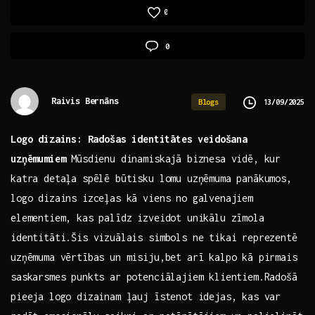
0
0
Raivis Bernāns
13/09/2025
Blogs
Logo dizains: ⁤Radošas identitātes veidošana
uzņēmumiem
Mūsdienu dinamiskajā biznesa vidē, kur
katra ‌detaļa spēlē​ būtisku lomu uzņēmuma panākumos,
logo dizains ‌izceļas kā viens ​no galvenajiem
elementiem, kas palīdz ‌izveidot unikālu zīmola
identitāti.Šis ‍vizuālais simbols ne tikai reprezentē
uzņēmuma vērtības un misiju,bet arī kalpo kā pirmais
saskarsmes punkts ar potenciālajiem klientiem.Radošā
pieeja logo dizainam​ ļauj īstenot idejas, kas var ​