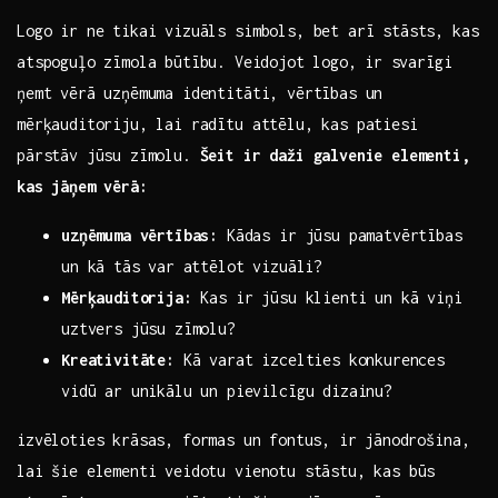
Logo ir ne tikai vizuāls simbols, bet ‍arī stāsts, kas
atspoguļo zīmola būtību. ⁤Veidojot⁢ logo, ​ir⁢ svarīgi
‍ņemt vērā uzņēmuma ‌identitāti, vērtības un
mērķauditoriju, lai radītu‍ attēlu, kas patiesi
pārstāv jūsu zīmolu.
Šeit‍ ir daži galvenie elementi,
kas jāņem vērā:
uzņēmuma vērtības:
Kādas ir jūsu pamatvērtības
un​ kā tās ‌var ⁤attēlot ‍vizuāli?
Mērķauditorija:
Kas ir jūsu klienti un kā⁤ viņi⁤
uztvers jūsu ‌zīmolu?
Kreativitāte:
Kā varat izcelties konkurences
vidū ar unikālu un pievilcīgu dizainu?
izvēloties krāsas, ‍formas​ un⁤ fontus, ir⁤ jānodrošina,
lai šie elementi veidotu vienotu stāstu, kas būs