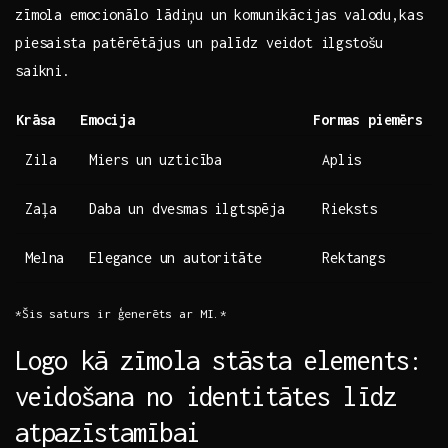
zīmola emocionālo lādiņu⁢ un komunikācijas valodu,kas
piesaista ⁣patērētājus un palīdz veidot ilgstošu
saikni.
Krāsa
Emocija
Formas piemērs
Zila
Miers ‌un⁣ uzticība
Aplis
Zaļa
Daba un dvesmas ilgtspēja
Rieksts
Melna
Elegance un autoritāte
Rektangs
*Šis ​saturs ir ģenerēts ar MI.*
Logo kā zīmola stāsta elements:
veidošana no identitātes līdz
atpazīstamībai