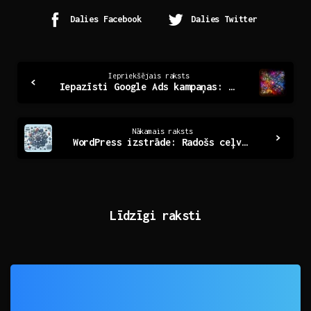
Dalies Facebook
Dalies Twitter
Continue
Iepriekšējais raksts
Iepazīsti Google Ads kampaņas: Panākumu atslēga digitālajā mārketingā
Reading
Nākamais raksts
WordPress izstrāde: Radošs ceļvedis digitālajam panākumam
Līdzīgi raksti
0