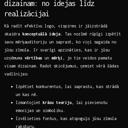
dizainam: no idejas līdz
realizācijai
Kā radīt efektīvu ‍logo, vispirms ir jāizstrādā⁣
skaidra
konceptuālā ideja
. Tas‍ nozīmē rūpīgi izpētīt
‍savu mērķauditoriju ‌un saprast, ko viņi sagaida no
jūsu zīmola. Ir svarīgi apzināties, kas ir jūsu
uzņēmuma
vērtības
un
mērķi
, jo tie veidos​ pamatu
visam dizainam. Radot⁤ skicējumus, ņemiet vērā šādas
vadlīnijas: ⁤ ​
Izpētiet konkurentus, lai saprastu, kas strādā
‍un kas ⁣nē.
Izmantojiet
krāsu ⁣teoriju
, lai pievienotu
emocijas un simboliku.
Izvēlieties fontus, kas atspoguļo jūsu ⁣zīmola
raksturu.