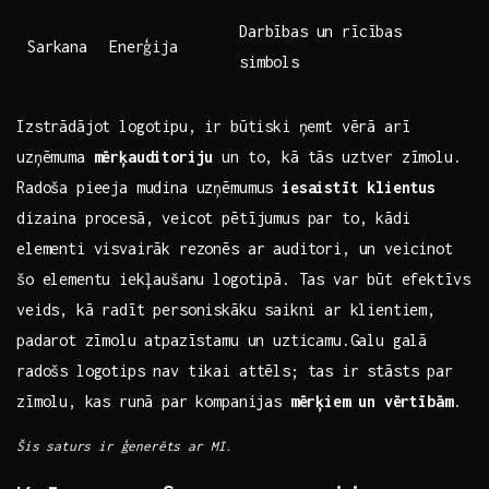
Darbības un rīcības
Sarkana
Enerģija
simbols
Izstrādājot logotipu,⁣ ir būtiski ņemt ‍vērā arī
uzņēmuma
mērķauditoriju
un to, kā tās uztver zīmolu.
Radoša pieeja mudina uzņēmumus
iesaistīt klientus
dizaina procesā, veicot pētījumus par to, kādi
‌elementi‌ visvairāk rezonēs ar auditori, un veicinot
šo elementu⁣ iekļaušanu logotipā. Tas var būt efektīvs‍
veids, kā radīt personiskāku⁢ saikni ar klientiem,
padarot ⁣zīmolu atpazīstamu un ‍uzticamu.Galu galā
radošs logotips nav tikai attēls; tas ir stāsts par
zīmolu,⁣ kas runā par kompanijas
mērķiem⁤ un vērtībām
.
Šis⁣ saturs ir ģenerēts‍ ar ‍MI.