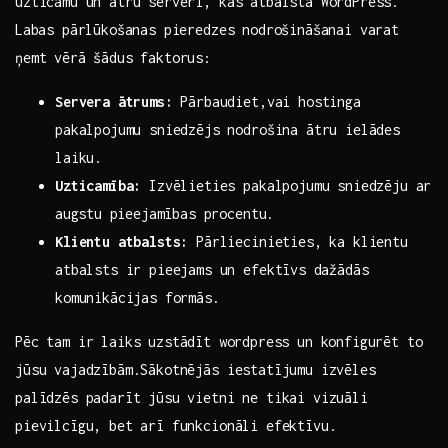
‌uzticamu un ​ātru serveri, kas atbalsta WordPress.
⁣Labas pārlūkošanas ‍pieredzes nodrošināšanai varat
ņemt vērā šādus faktorus:
Servera ātrums:
Pārbaudiet,vai hostinga
pakalpojumu sniedzējs nodrošina ātru ielādes
laiku.
Uzticamība:
Izvēlieties pakalpojumu sniedzēju ar
⁣augstu⁢ pieejamības procentu.
Klientu atbalsts:
Pārliecinieties, ka klientu
atbalsts ir pieejams‍ un efektīvs⁢ dažādās
komunikācijas formās.
Pēc​ tam ir laiks uzstādīt⁤ wordpress un konfigurēt to
jūsu vajadzībām.Sākotnējās iestatījumu izvēles
palīdzēs padarīt jūsu‌ vietni ne tikai‍ vizuāli
pievilcīgu, bet arī funkcionāli efektīvu.​