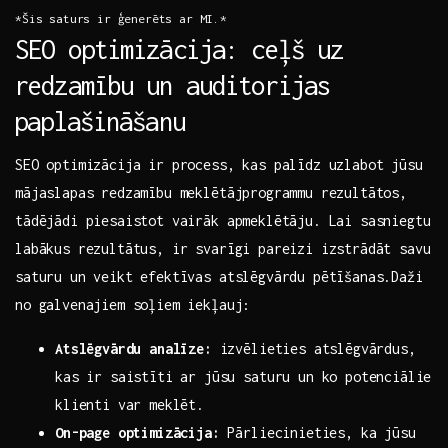
*Šis‍ saturs​ ir ģenerēts ⁢ar ‌MI.*
SEO optimizācija: ceļš uz
‍redzamību un auditorijas
⁤paplašināšanu
SEO optimizācija​ ir process, kas palīdz uzlabot⁤ jūsu
mājaslapas redzamību meklētājprogrammu rezultātos,
tādējādi piesaistot vairāk apmeklētāju. Lai sasniegtu
labākus rezultātus, ir svarīgi pareizi izstrādāt ⁣savu
saturu un veikt efektīvas atslēgvārdu pētīšanas.Daži
no galvenajiem soļiem iekļauj:
Atslēgvārdu analīze:
izvēlieties atslēgvārdus,
kas ir saistīti ar jūsu saturu un ko potenciālie
klienti var meklēt.
On-page optimizācija:
Pārliecinieties, ka jūsu