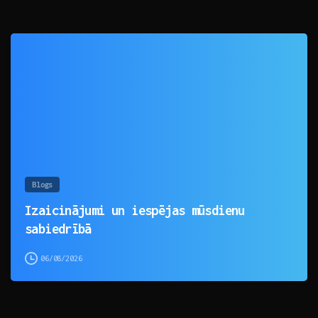
0
Blogs
Izaicinājumi un iespējas mūsdienu
sabiedrībā
06/08/2026