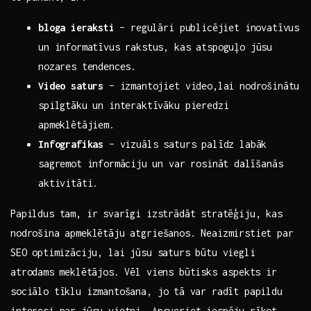
bloga⁣ ieraksti
– regulāri publicējiet inovatīvus
un informatīvus rakstus, kas atspoguļo jūsu⁣
nozares tendences.
Video saturs
– izmantojiet video,lai nodrošinātu
spilgtāku un interaktīvāku pieredzi
apmeklētājiem.
Infografikas
– vizuāls saturs palīdz labāk‌
sagremot informāciju ⁣un var rosināt⁣ dalīšanās
aktivitāti.
Papildus tam, ir⁤ svarīgi izstrādāt stratēģiju, kas
nodrošina apmeklētāju atgriešanos. Neaizmirstiet par
SEO⁤ optimizāciju, lai jūsu saturs būtu viegli
atrodams ⁤meklētājos. Vēl viens būtisks ⁣aspekts ir
sociālo tīklu izmantošana, jo⁢ tā var radīt papildu
interesi par jūsu vietni. Apsveriet iespēju rīkot​