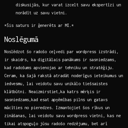
diskusijās, kur varat izcelt‌ savu ekspertīzi un
⁢norādīt uz savu vietni.
*Šis saturs ir ģenerēts ar MI.*
Noslēgumā
Noslēdzot šo ⁣radošo ceļvedi par wordpress izstrādi,
⁢ir⁤ skaidrs, ka⁤ digitālais panākums ir sasniedzams,
kad radošums apvienojas ar tehniku un stratēģiju.
Ceram, ka⁤ šajā rakstā atradāt noderīgus ieteikumus un
​iedvesmu, lai‌ veidotu savu unikālo tiešsaistes
klātbūtni. Neaizmirstiet,ka katrs mērķis ‍ir
sasniedzams,kad esat apņēmības pilns un gatavs
mācīties no pieredzes. Izmantojiet šos ‍rīkus un
zināšanas, ⁢lai veidotu‍ savu wordpress vietni, kas ne
tikai atspoguļo jūsu radošo redzējumu, bet⁣ arī