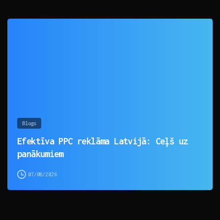
0
Blogs
Efektīva PPC reklāma Latvijā: Ceļš uz
panākumiem
07/08/2026