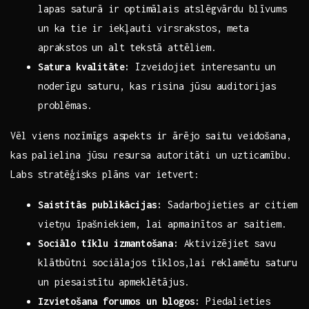
lapas saturā ⁤ir optimālais atslēgvārdu blīvums
un ka tie ir iekļauti virsrakstos, meta
aprakstos un alt tekstā ‍attēliem.
Satura kvalitāte:
Izveidojiet interesantu un
noderīgu saturu, kas ⁢risina jūsu auditorijas
problēmas.
Vēl viens nozīmīgs⁤ aspekts​ ir ārējo saitu veidošana,
kas palielina jūsu resursa autoritāti un uzticamību.
Labs⁤ stratēģisks plāns⁤ var ​ietvert:
Saistītās publikācijas:
Sadarbojieties ar citiem
vietņu īpašniekiem, lai ‍apmainītos ar saitiem.
Sociālo tīklu izmantošana:
⁣Aktivizējiet savu
klātbūtni sociālajos⁤ tīklos,lai reklamētu saturu
‌un piesaistītu⁤ apmeklētājus.
Izvietošana forumos un blogos:
Piedalieties‌