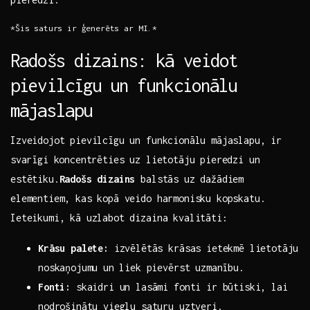
*Šis saturs ir ģenerēts ar MI.*
Radošs dizains: kā veidot
pievilcīgu⁢ un funkcionālu
mājaslapu
Izveidojot pievilcīgu un funkcionālu mājaslapu, ir
⁢svarīgi​ koncentrēties uz lietotāju pieredzi un
estētiku.
Radošs dizains
balstās uz dažādiem
elementiem, ​kas kopā veido ‌harmonisku kopskatu.
Ieteikumi, kā uzlabot dizaina kvalitāti:
Krāsu‌ palete:
izvēlētās krāsas ‌ietekmē lietotāju
noskaņojumu un⁢ liek pievērst uzmanību.
Fonti:
skaidri un lasāmi fonti ir būtiski, lai
nodrošinātu vieglu saturu uztveri.