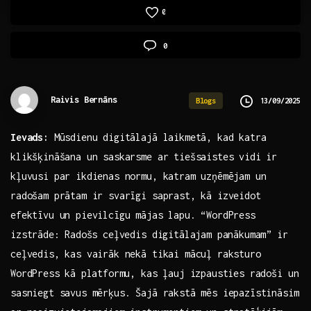
0
0
Raivis Bernāns
13/09/2025
Blogs
Ievads:
Mūsdienu digitālajā laikmetā, kad katra
klikšķināšana un saskarsme ar tiešsaistes vidi ir
kļuvusi par ikdienas normu, katram uzņēmējam un
radošam prātam ir svarīgi saprast, kā izveidot
‌efektīvu un pievilcīgu mājas lapu. “WordPress
izstrāde:⁤ Radošs ceļvedis digitālajam panākumam” ir
ceļvedis, kas vairāk nekā‍ tikai mācuļ raksturo
WordPress⁣ kā platformu,‍ kas‍ ļauj izpausties​ radoši un
sasniegt savus mērķus. Šajā rakstā mēs iepazīstināsim