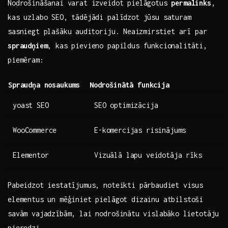
Nodrošināšanai varat izveidot pielāgotus
permalinks
,
kas uzlabo SEO, tādējādi palīdzot jūsu saturam
sasniegt plašāku ⁣auditoriju.⁣ Neaizmirstiet ⁣arī ⁣par
spraudņiem
, kas pievieno papildus funkcionalitāti,
piemēram:
Spraudņa nosaukums
Nodrošinātā ​funkcija
yoast SEO
SEO optimizācija
WooCommerce
E-komercijas risinājums
Elementor
Vizuālā lapu veidotāja rīks
Pabeidzot iestatījumus, noteikti pārbaudiet⁢ visus
elementus un mēģiniet pielāgot dizainu atbilstoši
savām vajadzībām, lai nodrošinātu ⁣vislabāko⁣ lietotāju
pieredzi.