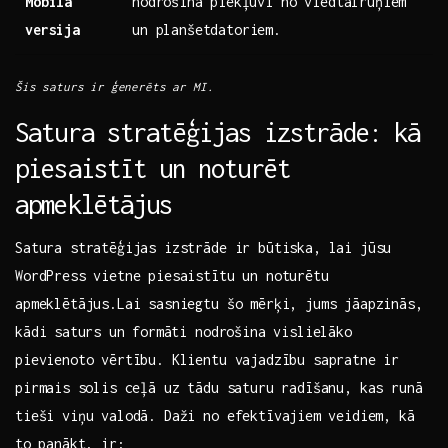
Mobilā
nodrošina ⁤piekļuvi no viedtālruņiem
versija
un planšetdatoriem.
Šis saturs ir ģenerēts ar‌ MI.
Satura stratēģijas⁣ izstrāde:⁤ kā
piesaistīt ⁤un noturēt
apmeklētājus
Satura stratēģijas izstrāde ir ‍būtiska, ‍lai jūsu
WordPress vietne piesaistītu un noturētu
apmeklētājus.Lai sasniegtu šo mērķi, jums jāapzinās,⁣
kādi⁤ saturs un⁤ formāti nodrošina vislielāko
pievienoto ​vērtību. Klientu vajadzību sapratne ir
pirmais⁤ solis ceļā uz tādu saturu radīšanu, kas ⁢runā
‌tieši viņu valodā. Daži no efektīvajiem⁢ veidiem, kā
to⁣ panākt, ir: