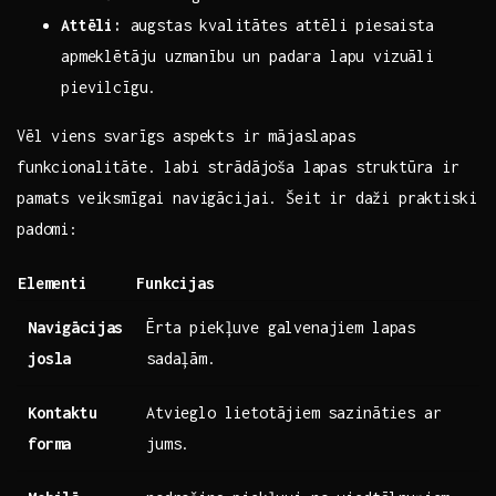
Attēli:
⁤augstas kvalitātes attēli⁤ piesaista‍
apmeklētāju ⁢uzmanību un padara lapu vizuāli
pievilcīgu.
Vēl viens svarīgs ‌aspekts ir ⁣mājaslapas
funkcionalitāte. labi strādājoša lapas struktūra ir
pamats veiksmīgai navigācijai. Šeit ir daži praktiski
padomi:
Elementi
Funkcijas
Navigācijas
Ērta piekļuve galvenajiem lapas
josla
sadaļām.
Kontaktu
Atvieglo lietotājiem⁢ sazināties ar⁣
forma
jums.