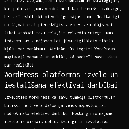
ar neaizvietojamajiem instrumentiem un ​stratēģijām,
kas palīdzēs jums veidot ne⁤ tikai tehniski izdevīgu,
bet arī‍ estētiski ‍pievilcīgu mājas lapu.⁢ Neatkarīgi
no tā,vai esat pieredzējis vietnes veidotājs vai
tikai uzsākāt savu ceļu,šis ceļvedis sniegs jums
iedvesmu un zināšanas,lai jūsu digitālais stāsts
kļūtu par ⁤panākumu. Aicinām jūs iegrimt WordPress
maģiskajā pasaulē un atklāt, kā padarīt savu ‌ideju
par realitāti.
WordPress platformas izvēle un
iestatīšana efektīvai darbībai
Izvēloties WordPress kā savu tīmekļa platformu,ir
būtiski ņemt vērā ‍dažus galvenos aspektus,lai
nodrošinātu efektīvu darbību.
Hosting
risinājuma
izvēle ir pirmais solis. Svarīgi ir izvēlēties