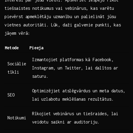
tiešsaistes notikumus vai vebinārus, kas varētu
pievērst apmeklētāju uzmanību ‍un palielināt⁣ jūsu
vietnes autoritāti. Lūk, daži galvenie punkti, ⁢kas
jāņem vērā:
Metode
Pieeja
Izmantojiet platformas ‍kā Facebook,
Sociālie‌
Instagram,⁢ un Twitter, lai dalītos ar
tīkli
saturu.
Optimizējiet ‍atslēgvārdus un meta datus,
SEO
lai uzlabotu meklēšanas rezultātus.
Rīkojiet vebinārus un tiešraides, lai
Notikumi
veidotu saikni ar ⁢auditoriju.