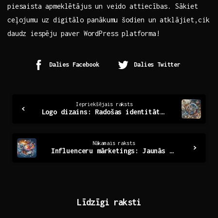
piesaista apmeklētājus un veido attiecības. Sākiet​
ceļojumu uz ⁢digitālo panākumu šodien un atklājiet,cik
daudz iespēju paver WordPress platforma!
Dalies Facebook
Dalies Twitter
Continue
Iepriekšējais raksts
Logo dizains: Radošas identitātes veidošana uzņēmumiem
Reading
Nākamais raksts
Influenceru mārketings: Jaunās iespējas zīmolu pasaulē
Līdzīgi raksti