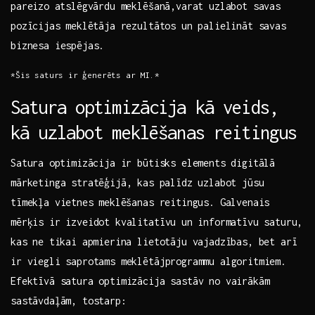
pareizo⁢ atslēgvārdu meklēšanā,varat uzlabot savas
pozīcijas⁤ meklētāja rezultātos un palielināt savas‍
biznesa iespējas.
*Šis saturs ir ⁤ģenerēts ar⁢ MI.*
Satura optimizācija kā‌ veids,
kā uzlabot meklēšanas reitingus
Satura⁢ optimizācija ir būtisks elements digitālā
mārketinga stratēģijā,⁢ kas palīdz uzlabot jūsu
tīmekļa vietnes⁢ meklēšanas reitingus. Galvenais
mērķis ir izveidot kvalitatīvu un⁤ informatīvu⁤ saturu,
kas⁣ ne tikai apmierina lietotāju vajadzības, bet ​arī
ir​ viegli ​saprotams meklētājprogrammu algoritmiem.
Efektīvā satura optimizācija sastāv no vairākām
sastāvdaļām, tostarp: