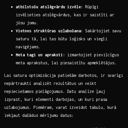
atbilstošu ‍atslēgvārdu izvēle:
Rūpīgi
izvēlieties atslēgvārdus, kas ir saistīti ar⁣
jūsu jomu.
Vietnes struktūras uzlabošana:
Sakārtojiet savu
saturu tā,⁤ lai tas būtu loģisks⁤ un viegli
navigējams.
Meta tagi un apraksti:
izmantojiet pievilcīgus
meta aprakstus,‌ lai piesaistītu apmeklētājus.
Lai satura ​optimizācija patiešām darbotos, ir svarīgi
nepārtraukti analizēt rezultātus ‍un veikt
nepieciešamos pielāgojumus. Datu analīze ļauj
izprast, kuri elementi ⁢darbojas, un kuri⁤ prasa
uzlabojumus. Piemēram, ‌varat izveidot tabulu, kurā
iekļaut dažādus ⁤mērījumu datus: