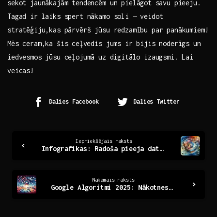
sekot jaunākajām tendencēm un pielāgot⁤ savu pieeju.
Tagad ir laiks spert nākamo soli — veidot
stratēģiju,kas‍ pārvērš jūsu redzamību par panākumiem!
Mēs ceram,ka šis ⁢ceļvedis jums ir ‍bijis noderīgs un
iedvesmos jūsu ceļojumā ⁢uz ‌digitālo izaugsmi. Lai
veicas!
Dalies Facebook
Dalies Twitter
Continue
Iepriekšējais raksts
Infografikas: Radoša pieeja datu vizualizācijai mūsdienās
Reading
Nākamais raksts
Google Algoritmi 2025: Nākotnes Meklēšanas Risinājumi