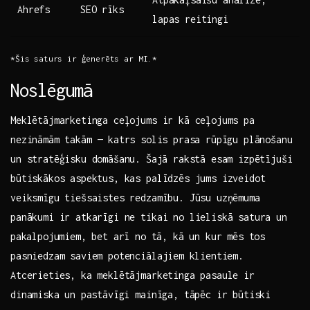
Ahrefs
SEO rīks
‌lapas reitingi
*Šis saturs ir ģenerēts ar MI.*
Noslēgumā
Meklētājmarketinga ceļojums ​ir kā ceļojums pa
nezināmām takām — katrs⁢ solis prasa rūpīgu ‌plānošanu
un stratēģisku domāšanu. ⁣Šajā rakstā‍ esam izpētījuši
būtiskākos aspektus, kas palīdzēs jums izveidot
veiksmīgu tiešsaistes redzamību. Jūsu uzņēmuma
panākumi ir​ atkarīgi ne tikai no lieliskā satura un
⁢pakalpojumiem, bet arī⁣ no tā, kā un kur mēs tos
pasniedzam saviem potenciālajiem ⁤klientiem.
Atcerieties, ka meklētājmarketinga pasaule ir
dinamiska un ⁤pastāvīgi mainīga, tāpēc ir būtiski‌