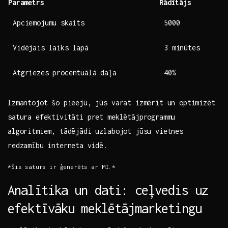
Parametrs
Rādītājs
Apciemojumu⁢ skaits
5000
Vidējais laiks lapā
3 ‌minūtes
Atgriezes procentuālā daļa
40%
Izmantojot šo pieeju, jūs varat izmērīt un‍ optimizēt
satura efektivitāti pret ‍meklētājprogrammu
algoritmiem, tādējādi uzlabojot jūsu vietnes
redzamību interneta ⁢vidē.
*Šis saturs ir ģenerēts‌ ar MI.*
Analītika un dati: ceļvedis uz
efektīvāku meklētājmarketingu