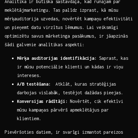
Analītika ir būtiska sastāvdaļa, kad runājam par
meklētājmarketingu. Tas palīdz izprast, kā mūsu
mērķauditorija uzvedas, novērtēt kampaņu⁤ efektivitāti
​un pieņemt datu virzītus lēmumus. Lai veiksmīgi
optimizētu savus mārketinga pasākumus, ‍ir jāapzinās
šādi galvenie ⁤analītikas aspekti:
Mērķa auditorijas ​identifikācija:
Saprast, kas
ir mūsu potenciālie klienti un kādas ir viņu
intereses.
A/B testēšana:
⁤ Atklāt, kuras stratēģijas
darbojas vislabāk, testējot dažādas pieejas.
Konversijas ​rādītāji:
Novērtēt,⁢ cik efektīvi
mūsu kampaņas pārvērš apmeklētājus par
klientiem.
Pievēršoties datiem, ir svarīgi izmantot pareizos