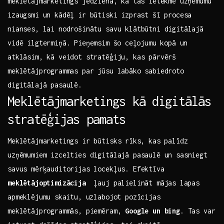
meklētājmarketings jēdziena, kā⁢ tas ietekmē uzņēmumu
izaugsmi un kādēļ ir būtiski⁤ izprast šī procesa
nianses, lai nodrošinātu savu‍ klātbūtni digitālajā
vidē ilgtermiņā. Pieņemsim⁣ šo ⁤ceļojumu kopā un
atklāsim, kā veidot stratēģiju, kas pārvērš
meklētājprogrammas par jūsu labāko sabiedroto
digitālajā pasaulē.
Meklētājmarketings kā digitālās
stratēģijas pamats
Meklētājmarketings ir būtisks⁣ rīks, kas palīdz
uzņēmumiem izcelties digitālajā pasaulē un sasniegt⁣
savus mērķauditorijas locekļus. Efektīva
meklētājoptimizācija
​ ļauj palielināt ​mājas ⁤lapas
apmeklējumu⁣ skaitu, uzlabojot pozīcijas⁢
meklētājprogrammās, piemēram,
Google un bing
. Tas var