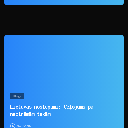
0
Blogs
Lietuvas noslēpumi: Ceļojums pa
nezināmām takām
08/08/2026