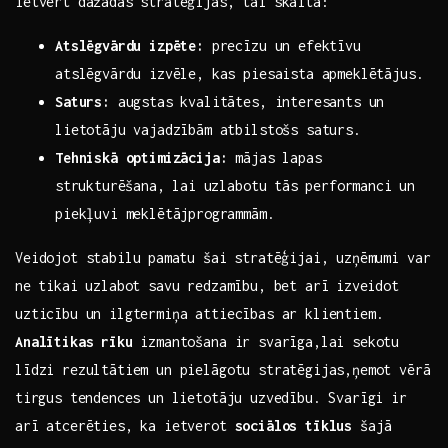
ietvert dažādas stratēģijas, tai skaitā:
Atslēgvārdu izpēte:
precīzu un efektīvu
atslēgvārdu ‍izvēle, kas piesaista apmeklētājus.
Saturs:
augstas kvalitātes, interesants un
lietotāju ‌vajadzībām atbilstošs saturs.
Tehniskā optimizācija:
mājas ⁢lapas
⁣strukturēšana,⁣ lai uzlabotu ⁢tās performanci un
piekļuvi meklētājprogrammām.
Veidojot stabilu⁤ pamatu šai stratēģijai, uzņēmumi var
ne ⁢tikai ​uzlabot savu‌ redzamību,‍ bet arī⁣ izveidot
uzticību un‌ ilgtermiņa attiecības ar klientiem.
Analītikas rīku
izmantošana ir svarīga,lai sekotu
līdzi rezultātiem un pielāgotu stratēgijas,ņemot vērā
⁣tirgus‌ tendences ‍un‌ lietotāju uzvedību. Svarīgi ir
arī atcerēties, ka ietverot
sociālos ​tīklus
šajā