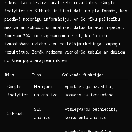
rīkus, lai efektīvi analizētu rezultātus.⁢ Google
Analytics un SEMrush ir tikai daži no platformām, kas
piedāvā noderīgu informāciju. Ar šo rīku palīdzību
mēs ⁤varam apkopot un analizēt datus tālākai izpētei.
Apmēram
70%
⁣ no⁤ uzņēmumiem atzīst, ka šo rīku
izmantošana uzlabo⁢ viņu ⁣meklētājmarketinga kampaņu
rezultātus. Zemāk redzama vienkārša tabula⁤ ar dažiem
no šiem populārajiem⁤ rīkiem:
Rīks
Tips
Galvenās funkcijas
Google
Mērījumi
Apmeklētāju‌ uzvedība,
‍Analytics
un analīze
konversiju​ izsekošana
SEO
Atslēgvārdu pētniecība,
SEMrush
analīze
konkurentu analīze
Atpakaļsaišu analīze,