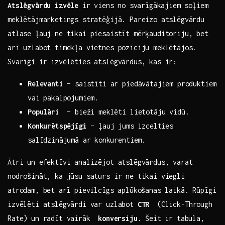
Atslēgvārdu izvēle
ir ⁤viens no⁤ svarīgākajiem soļiem
meklētājmarketings stratēģijā. Pareizo atslēgvārdu
atlase ļauj ne tikai​ piesaistīt mērķauditoriju, bet
‍arī uzlabot tīmekļa vietnes pozīciju meklētājos.
Svarīgi ir izvēlēties atslēgvārdus, kas ‌ir:
Relevanti
– saistīti ar piedāvātajiem produktiem
vai pakalpojumiem.
Populāri
‌ – bieži meklēti lietotāju‌ vidū.
Konkurētspējīgi
– ļauj⁤ jums izcelties
salīdzinājumā ar⁤ konkurentiem.
Ātri un‍ efektīvi analizējot atslēgvārdus, varat​
nodrošināt, ka jūsu saturs ir ne tikai viegli
atrodam, bet⁢ arī pievilcīgs aplūkošanas laikā.‌ Rūpīgi
izvēlēti atslēgvārdi var uzlabot
CTR
‌ (Click-Through
Rate) un radīt vairāk ⁣
konversiju
. Šeit ir tabula,