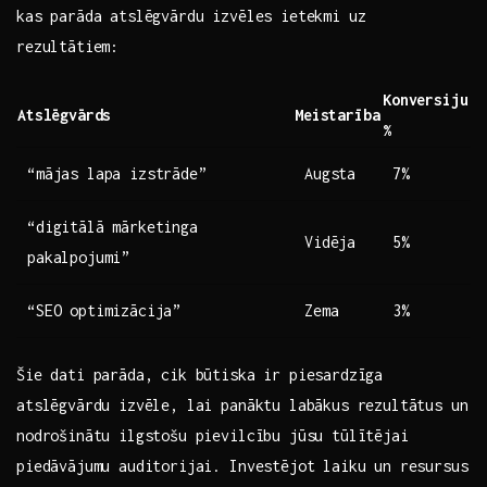
kas parāda atslēgvārdu izvēles ietekmi uz
rezultātiem:
Konversiju
Atslēgvārds
Meistarība
%
“mājas​ lapa‍ izstrāde”
Augsta
7%
“digitālā mārketinga
Vidēja
5%
pakalpojumi”
“SEO optimizācija”
Zema
3%
Šie dati parāda, cik būtiska ir piesardzīga
atslēgvārdu izvēle, lai panāktu labākus rezultātus un
nodrošinātu ilgstošu pievilcību jūsu tūlītējai
piedāvājumu auditorijai. Investējot‍ laiku ‌un resursus⁣