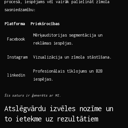
⁢procesā, iespējams vēl vairāk palielināt zīmola
‍sasniedzamību:
Platforma
Priekšrocības
Mērķauditorijas segmentācija un
Facebook
reklāmas iespējas.
Instagram
Vizualizācija un zīmola stāstīšana.
Profesionālais tīklojums un​ B2B⁣
linkedin
iespējas.
Šis saturs ir ģenerēts ar‍ MI.
Atslēgvārdu‌ izvēles nozīme un
‌to ietekme uz rezultātiem