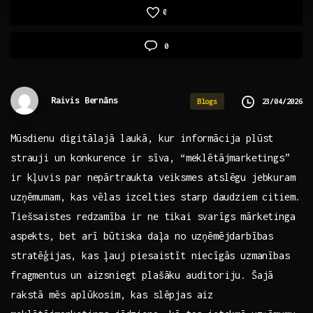
0
0
Raivis Bernāns
23/04/2026
Blogs
Mūsdienu digitālajā laukā, ‍kur informācija plūst‍
strauji un konkurence ir ⁢sīva, “meklētājmarketings”
‍ir kļuvis par nepārtraukta veiksmes atslēgu jebkuram
uzņēmumam, ⁣kas vēlas izcelties starp ⁤daudziem citiem.
Tiešsaistes redzamība ir ne tikai svarīgs mārketinga
aspekts,⁤ bet arī būtiska daļa no uzņēmējdarbības
stratēģijas, kas⁣ ļauj piesaistīt niecīgās‍ uzmanības
fragmentus un aizsniegt plašāku auditoriju. Šajā
rakstā mēs aplūkosim, kas slēpjas aiz