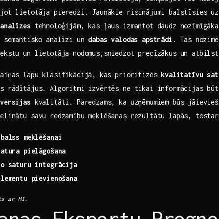
ojot lietotāja pieredzi. Jaunākie risinājumi balstīsies u
​analīzes
tehnoloģijām, kas ļaus izmantot daudz nozīmīgāka
,‍ semantisko analīzi un
dabas valodas apstrādi
. Tas nozīmē
ekstu un lietotāja ‌nodomus,sniedzot precīzākus un atbils
maiņas lapu klasifikācijā,⁢ kas prioritizēs
kvalitatīvu sat
es rādītājus. Algoritmi izvērtēs ne tikai informācijas būt
 versijas
​kvalitāti. Paredzams, ka uzņēmumiem būs jāievieš
elinātu savu redzamību meklēšanas‌ rezultātu lapās, tostar
 balss meklēšanai
satura pielāgošana
io saturu integrācija
elementu pievienošana
s ar‍ MI.
anas Ekspertu Progno