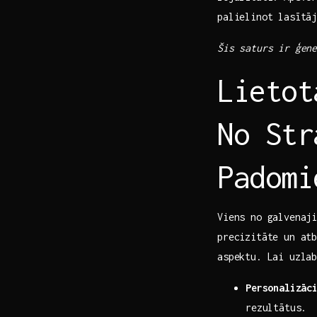
palielinot lasītā
Šis saturs ir ģen
Lietot
No Str
Padomi
Viens no galvenaji
precizitāte un atb
aspektu. Lai uzla
Personalizāc
rezultātus.