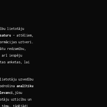
nību lietotāju
‍saturu
– attēliem,
ormācijas uztveri.
ātu redzamību,
 arī iespēju
as⁤ anketas, ‌lai
lietotāju uzvedību
 nodrošina
analītiku
levanci
,jūsu
totāju uzticību un
 ‍tēmu, tādējādi