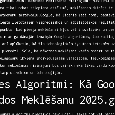
lgoritmi 2025: Nākotnes Meklēšanas Risinājumi”
Mūsdienu di
ma tikai rokas stiepiena attālumā, ⁣meklēšanas dzinēji ir
atņemamu⁣ sastāvdaļu.Google, kā līderis šajā jomā, pastāv
iegtu ⁢lietotājiem visprecīzākos un ⁢atbilstošākos rezultātu
 punkts, kad pieeja meklēšanai kļūs vēl inovatīvāka ​un pe
āsim ⁢ar gaidāmajām izmaiņām Google algoritmos, too radīta
 arī aplūkosim, kā šīs tehnoloģiskās ​šķautnes ietekmēs uz
u pieredzi. Sola, ka nākotnes meklēšana varēs sniegt ne t
elāgošanu⁢ ikviena individuālajām ‌vajadzībām. ‌Ielūkosimie
 kur ‌meklešanas risinājumi būs vairāk nekā tikai vārdu ko
starp cilvēkiem un tehnoloģijām.
es Algoritmi: Kā‍ Goo
dos Meklēšanu 2025.g
šanas algoritmi piedzīvos revolūciju, iekļaujot ⁤vēl nebi