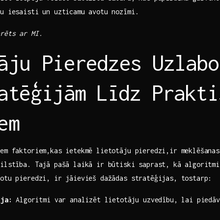
ju iesaisti un uzticamu avotu nozīmi.
erēts ar MI.
āju Pieredzes Uzlabo
atēģijām ⁣Līdz Prakti
em
em ​faktoriem,kas ietekmē lietotāju pieredzi,ir meklēšanas
ilstība. Tajā pašā laikā ir būtiski ​saprast, kā algoritm
botu pieredzi, ir jāievieš dažādas stratēģijas, tostarp:
ija:
Algoritmi var analizēt lietotāju uzvedību, lai piedāv