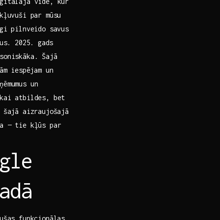
gitālajā vidē, kur
 kļuvuši par mūsu
īgi pilnveido savus
s. 2025.⁢ gads​
rsoniskāka. Šajā
jām iespējam un
ņēmumus un⁣
ikai atbildes, bet
s šajā aizraujošajā
pa — tie kļūs par
gle⁢
adā
jušas funkcionālas