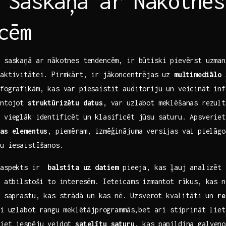
 Saskaņā ar Nākotnes
cēm
u ‍saskaņā ar nākotnes tendencēm, ir būtiski pievērst uzma
raktivitātei. Pirmkārt,⁢ ir jākoncentrējas uz
multimediālo 
nfografikām, kas var piesaistīt auditoriju un veicināt inf
antojot
struktūrizētu datus
, var uzlabot meklēšanas rezult
m vieglāk identificēt un klasificēt jūsu saturu. Apsveriet
vas elementus
,​ piemēram, izmēģinājuma versijas vai ⁤pielāgot
ju iesaistīšanos.
​aspekts ir ⁤
balstīta uz datiem
pieeja, kas ​ļauj analizēt 
ru atbilstoši to interesēm. Ieteicams izmantot rīkus, ‍kas
 ⁢saprastu, kas strādā un ⁤kas nē. ⁣Uzsverot kvalitāti un
re
ai uzlabot ⁤rangu meklētājprogrammās,bet arī stiprināt lie
riet iespēju veidot‍
satelītu saturu
, kas papildina galveno