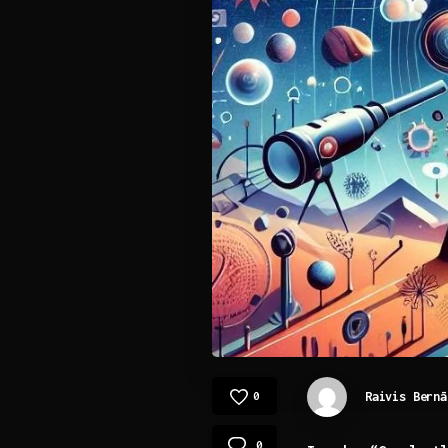
Raivis Bernā
0
0