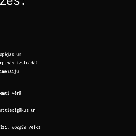
spējas un
rpinās izstrādāt
imensiju
emti vērā
attiecīgākus un
līzi,
Google
veiks