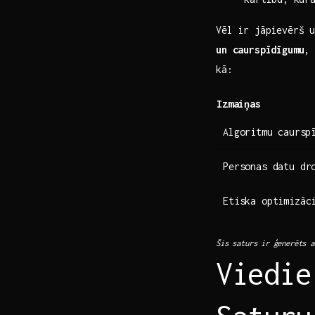
Vēl ir jāpievērš 
un caurspīdīgumu
, 
kā:
Izmaiņas
Algoritmu⁤ caursp
Personas datu dr
Etiska optimizāc
Šis saturs ir ⁣ģenerēts 
Viedie