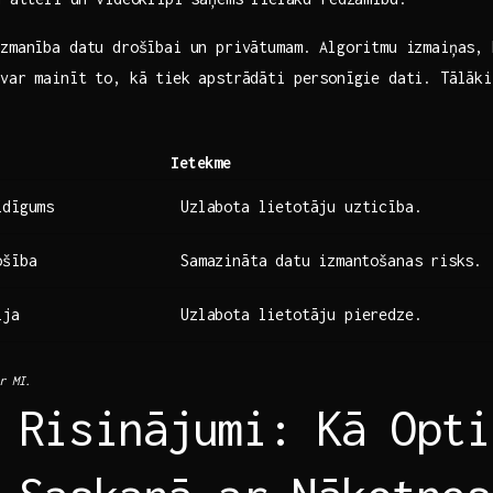
uzmanība ​datu drošībai un privātumam. Algoritmu izmaiņas,
var mainīt to, kā tiek apstrādāti personīgie dati. Tālāki
Ietekme
īdīgums
Uzlabota lietotāju uzticība.
ošība
Samazināta ⁢datu izmantošanas⁣ risks.
ija
Uzlabota lietotāju pieredze.
ar MI.
 Risinājumi: Kā Opti