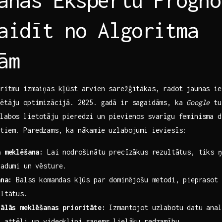
aidīt no Algoritma
ām
oritmu izmaiņas kļūst arvien sarežģītākas, radot jaunas ie
ētāju ⁣optimizācijā. 2025. gadā ‍ir sagaidāms, ka​
Google
tu
labos lietotāju pieredzi un pievienos ⁤svarīgu feminisma d
tiem. Paredzams, ka⁤ nākamie uzlabojumi ieviesīs:
a meklēšana:
Lai nodrošinātu precīzākus⁣ rezultātus, tiks ņ
radumi un vēsture.
ana:
Balss komandas kļūs par dominējošu metodi, pieprasot 
ultātus.
uālās meklēšanas prioritāte:
Izmantojot uzlabotu⁤ datu ana
 ​attēli un videoklipi saņems lielāku ​redzamību.