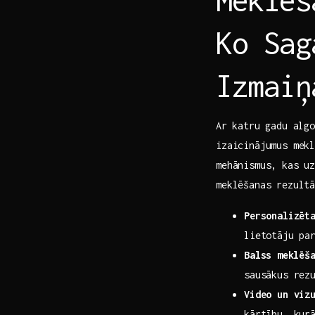
Ko Sag
Izmaiņ
Ar ⁤katru gadu alg
izaicinājumus mekl
mehānismus, kas uz
meklēšanas rezultā
Personalizēt
lietotāju pa
Balss⁤ meklēš
sausākus rez
Video un viz
kārtību, kurā