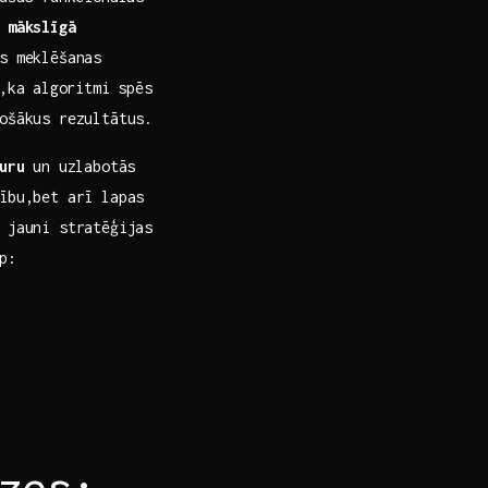
z
mākslīgā⁤
s meklēšanas
,ka⁤ algoritmi spēs
tošākus rezultātus.
uru
un uzlabotās⁤
ību,bet arī lapas
 jauni stratēģijas
p:
zes: