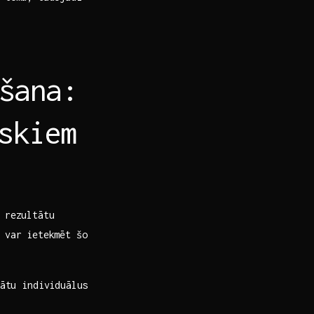
šana:
skiem
 rezultātu
i var ietekmēt šo
ātu individuālus