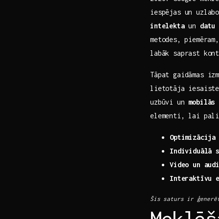
iespējas un uzlab
intelekta
un
datu 
metodes,⁣ piemēram
labāk saprast kont
Tāpat gaidāmas iz
lietotāja iesaist
uzbūvi un
mobilās
elementi, lai pali
Optimizācija‍
Individuālā 
Video un aud
Interaktīvu 
Šis saturs⁤ ir ģenerēt
Meklēš