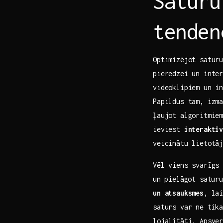
Saturu
tenden
Optimizējot ‌satur
pieredzei un inte
videoklipiem un i
Papildus tam, izm
ļaujot algoritmie
ieviest
interaktī
veicinātu lietotā
Vēl viens svarīgs 
un⁤ pielāgot‌ satu
un atsauksmes
, lai
saturs var ⁣ne tik
lojalitāti. Apsve