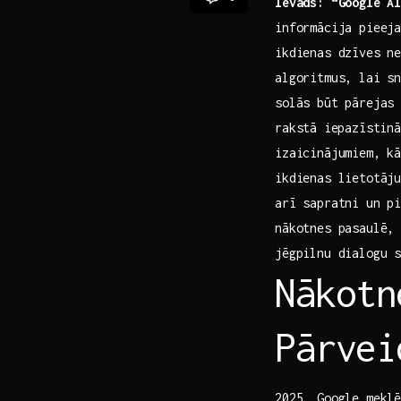
Ievads: “Google A
informācija pieeja
ikdienas dzīves ne
algoritmus, lai sn
solās ‍būt pārejas
rakstā ⁢iepazīstin
izaicinājumiem, kā
ikdienas‍ lietotāj
arī sapratni un pi
‌nākotnes pasaulē,
jēgpilnu dialogu‌ 
Nākotn
Pārvei
2025. Google meklē