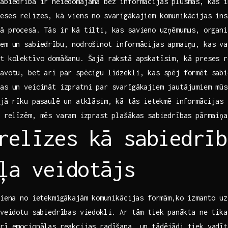
abiedrība ir neiedomājama bez informācijas plūsmas, kas i
eses ‍relīzes, kā viens no‌ svarīgākajiem komunikācijas in
jā procesā.​ Tās ir kā tilti, kas savieno⁣ uzņēmumus, organi
em un ​sabiedrību, nodrošinot informācijas‌ apmaiņu, kas ​v
ot kolektīvo domāšanu. Šajā rakstā apskatīsim, kā preses r
‌avotu, bet arī par spēcīgu līdzekli, kas spēj formēt sab
as un veicināt izpratni par‍ svarīgākajiem jautājumiem mū
jā ⁤rīku pasaulē un atklāsim, kā ⁢tās ietekmē informācijas 
s relīzēm, mēs varam⁣ izprast plašākas sabiedrības pārmaiņa
relīzes kā sabiedrīb
ļa veidotājs
viena no ietekmīgākajām ⁣komunikācijas formām,ko izmanto u
 veidotu ​sabiedrības viedokli. Ar tām tiek⁤ panākta ne ⁤tik
arī emocionālas reakcijas radīšana, un tādējādi tiek vadīt