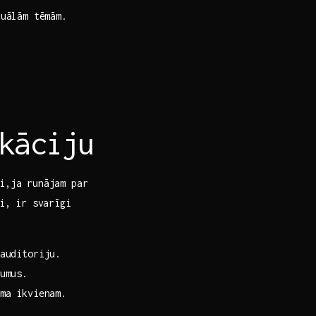
tuālām tēmām.
kāciju
ši,ja runājam par
li, ir svarīgi
auditoriju.
umus.
ma ikvienam.