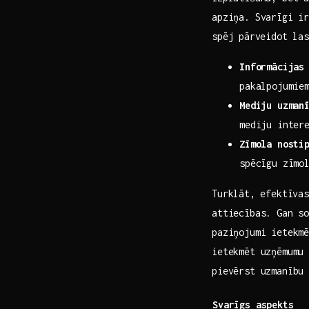
apziņa. Svarīgi ir
spēj ⁣pārveidot la
Informācijas
pakalpojumie
Mediju uzman
mediju inter
Zīmola nosti
spēcīgu zīmo
Turklāt,⁤ efektīva
attiecības. Gan so
paziņojumi ietekmē
ietekmēt uzņēmumu 
pievērst uzmanību
Svarīgs ‌aspekts