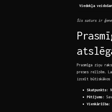
Viedokļa⁣ veidoša
Šis saturs ir ģen
Prasmī
atslēg
Prasmīga ziņu raks
preses relīzēm. La
izcelt būtiskākos
Skatpunkts:
N
Pētījums:
Sav
Vienkāršība: