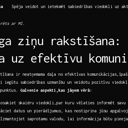
na
Spēja veidot un ietekmēt sabiedrības ​viedokli uz ak
erēts ar MI.
ga ziņu‍ rakstīšana:
a uz efektīvu komuni
tīšana ‍ir neatņemama daļa no efektīvas komunikācijas,īpa
i iegūtu sabiedrības⁢ uzmanību un⁢ veidotu pozitīvu viedok
 punktus.
Galvenie‍ aspekti,kas jāņem vērā:
osakiet skaidru viedokli,par kuru ‌vēlaties informēt savu 
āciet datus un pierādījumus, kas nostiprina jūsu apgalvoj
Izmantojiet saprotamu valodu, lai informācija būtu pieeja