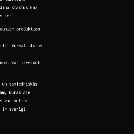
ādina stāstus,kas
s ir:
auniem produktiem,
stīt žurnālistu un
mumi var izveidot
s un sabiedriskās
mām, kurās šie
es var būtiski
ir svarīgi‍