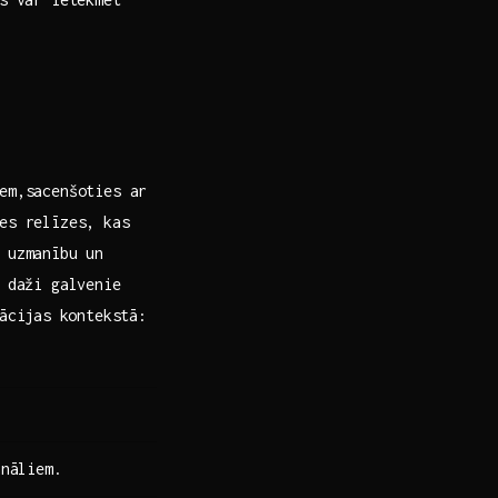
iem,sacenšoties ar
es relīzes, kas
s uzmanību un
i daži galvenie
ācijas⁣ kontekstā:
anāliem.