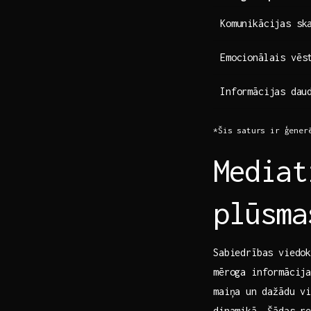
Komunikācijas sk
Emocionālais vēs
Informācijas ⁤dau
*Šis saturs‌ ir ģener
Mediat
plūsma
Sabiedrības​ viedo
mēroga​ informācij
maiņa⁤ un dažādu v
dinamikā. Šādas re