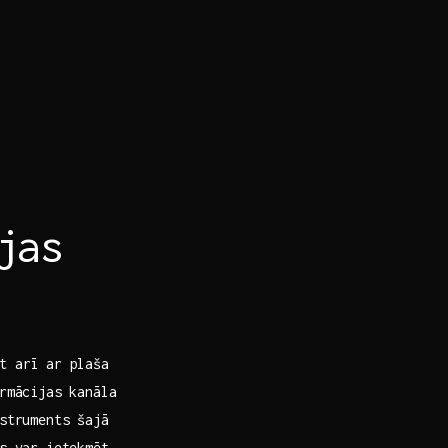
jas
et arī ar plaša
rmācijas ‍kanāla
nstruments šajā
as var ietekmēt