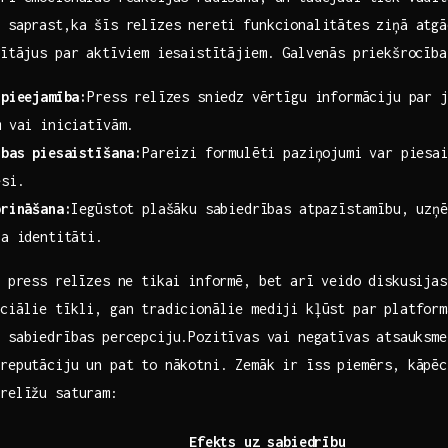
 saprast,ka šīs ‌relīzes nereti funkcionalitātes ziņā atg
sītājus par aktīviem iesaistītājiem.​ Galvenās priekšrocība
 pieejamība:
Press relīzes sniedz vērtīgu informāciju par j
m vai iniciatīvām.
ības piesaistīšana:
Pareizi formulēti paziņojumi var piesai
esi.
prināšana:
Iegūstot plašāku sabiedrības atpazīstamību, uzņē
la identitāti.
s press relīzes ne tikai informē, bet arī veido diskusija
ciālie tīkli, gan ​tradicionālie mediji kļūst par platfor
 sabiedrības percepciju.Pozitīvas⁢ vai negatīvas atsauksm
reputāciju un pat to nākotni. Zemāk ir īss piemērs, kāpēc 
 relīžu saturam:
Efekts uz sabiedrību