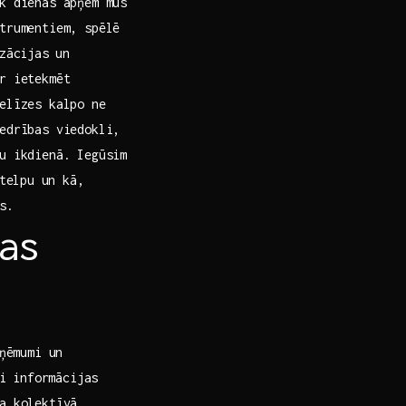
k dienas apņem mūs
strumentiem, spēlē
zācijas ⁢un
ar ietekmēt
elīzes kalpo ne
iedrības viedokli,
su ikdienā. Iegūsim
telpu ⁣un kā,
s.
as
zņēmumi un
ai informācijas
a kolektīvā