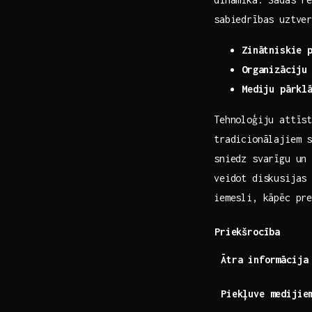
sabiedrības uztve
Zinātniskie 
Organizāciju⁣
Mediju pārkl
Tehnoloģiju attīst
tradicionālajiem 
sniedz svarīgu un 
veidot diskusijas 
iemesli, ‍kāpēc pr
Priekšrocība
Ātra informācija
Piekļuve medijie