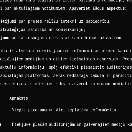
ri ​par aktuālajiem notikumiem.
Apsveriet šādus aspektus:
pētījumi
par preses relīžu ietekmi uz sabiedrību;
 stratēģijas
saistībā ar komunikāciju;
ājums
un tā iespējams efekts uz sabiedrības uzskatiem.
ība​ ir atvērusi durvis jauniem informācijas plūsmu kanāl
sociālajiem medijiem un citiem tiešsaistes resursiem. Pres
aktuālu‌ informāciju, spēj efektīvi piesaistīt auditorija
sociālajās platformās. Zemāk redzamajā tabulā⁣ ir parādīt
eses relīzes ir efektīvs rīks,⁢ uzsverot to nozīmi‍ mediatiz
Apraksts
Viegli pieejama un ātri izplatāma ‍informācija.
m
Piekļuve plašām auditorijām un galvenajiem mediju k