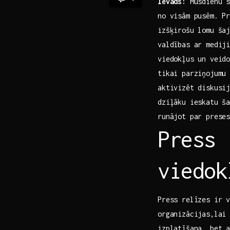
Ievads:
Mūsdienu s
no visām pusēm. Pr
izšķirošu ​lomu ša
valdības ar mediji
viedokļus un veid
tikai parziņojumu 
aktivizēt diskusij
dziļāku ieskatu ša
‍runājot par prese
Press 
viedok
Press relīzes ir ⁣
organizācijas,lai⁣
izplatīšana, bet 