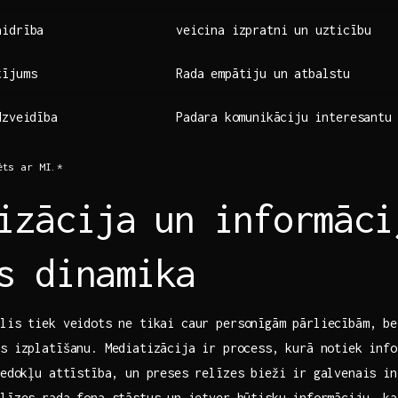
aidrība
veicina izpratni un uzticību
tījums
Rada empātiju un atbalstu
dzveidība
Padara ⁢komunikāciju ⁣interesantu
ēts ar MI.*
izācija ⁤un⁤ informāci
s dinamika
klis tiek veidots ne tikai caur personīgām pārliecībām, b
as izplatīšanu. Mediatizācija⁢ ir process, kurā notiek info
iedokļu attīstība, un preses relīzes bieži ir galvenais i
līzes rada fona stāstus⁢ un ietver būtisku informāciju, k