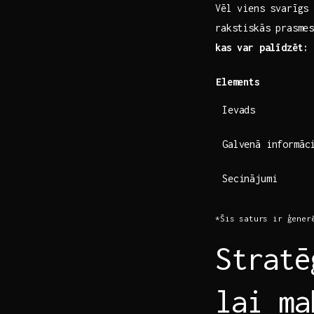
Vēl‌ viens svarīgs
rakstiskās prasme
kas var palīdzēt:
Elements
Ievads
Galvenā informāc
Secinājumi
*Šis saturs ir ‍ģener
Stratē
lai ma