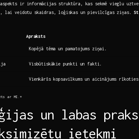
 aspekts ir informācijas struktūra, kas sekmē vieglu uztv
s, lai​ veidotu skaidras, loģiskas un pievilcīgas ziņas.
St
Apraksts
Kopējā tēma un pamatojums ziņai.
ija
Visbūtiskākie punkti un fakti.
Vienkāršs kopsavilkums un aicinājums rīkoties
ēts⁢ ar MI.*
ģijas un labas praks
ksimizētu⁤ ietekmi