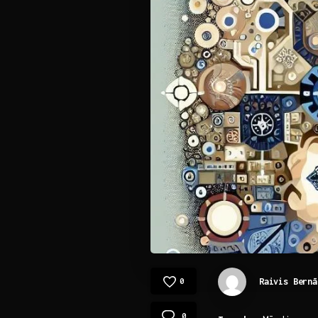
Raivis Bernā
0
0