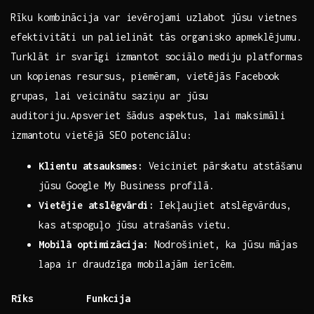
Rīku kombinācija var ievērojami uzlabot jūsu vietnes
efektivitāti un palielināt tās organisko apmeklējumu.
Turklāt ir svarīgi izmantot sociālo mediju platformas
un kopienas resursus, piemēram, vietējās Facebook‍
grupas, lai veicinātu saziņu ar jūsu
auditoriju.Apsveriet šādus aspektus,⁤ lai maksimāli
izmantotu ‌vietējā SEO potenciālu:
Klientu ⁤atsauksmes:
Veiciniet pārskatu atstāšanu
jūsu⁢ Google My⁤ Business profilā.
Vietējie atslēgvārdi:
Iekļaujiet⁣ atslēgvārdus,
kas atspoguļo jūsu atrašanās vietu.
Mobilā optimizācija:
Nodrošiniet, ka jūsu mājas
lapa ir draudzīga mobilajām ierīcēm.
Rīks
Funkcija