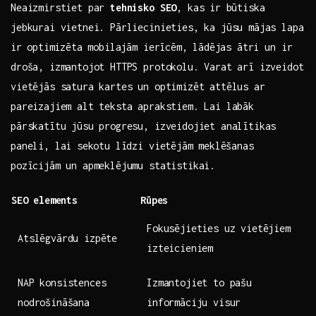
Neaizmirstiet par
tehnisko SEO
, kas ir⁢ būtiska
jebkurai vietnei. Pārliecinieties, ka ‍jūsu mājas lapa
⁤ir ⁢optimizēta mobilajām ierīcēm, ⁤lādējas ātri un ir
droša, izmantojot HTTPS protokolu. Varat arī ‌izveidot
vietējās satura kartes un optimizēt attēlus ar
pareizajiem alt teksta aprakstiem. Lai labāk
pārskatītu jūsu progresu, izveidojiet analītikas
paneli, lai⁢ sekotu līdzi vietējām⁤ meklēšanas
pozīcijām un apmeklējumu statistikai.
SEO⁢ elements
Rūpes
Fokusējieties uz ‌vietējiem
Atslēgvārdu izpēte
izteicieniem
NAP konsistences‌
Izmantojiet to ‌pašu​
nodrošināšana
informāciju visur