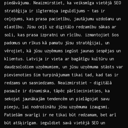
piedāvājuma. Neaizmirstiet,​ ka veiksmīga vietējā SEO
stratēģija ir ilgtermiņa ‌ieguldījums – tas ir
ceļojums, kas prasa pacietību, jautājumu uzdošanu un
elastību. Jūsu ceļš uz digitālo redzamību sākas ar
soli, kas prasa izpratni un ⁤rīcību.⁣ izmantojiet šos⁢
padomus un rīkus kā pamatu ⁢jūsu stratēģijai, un
vērojiet,⁤ kā ⁣jūsu uzņēmums iegūst jaunas iespējas un
klientus. Latvija ir vieta ar bagātīgu kultūru ‍un
daudzsološiem uzņēmumiem, un jūsu uzņēmuma⁣ stāsts var
pievienoties šim ​turpinājumam tikai tad, kad ​tas ir
redzams un sasniedzams. Neaizmirstiet – ⁤digitālā
pasaule ir dinamiska, tāpēc pārliecinieties, ka
sekojat jaunākajām tendencēm un pielāgojat ⁣savu
‍pieeju, lai nodrošinātu‌ jūsu uzņēmuma ‌izaugsmi.⁢
Patiešām svarīgi ir ne tikai ‍būt redzamam, bet arī
būt atšķirīgam. ieguldiet ⁤savā vietējā SEO un‌