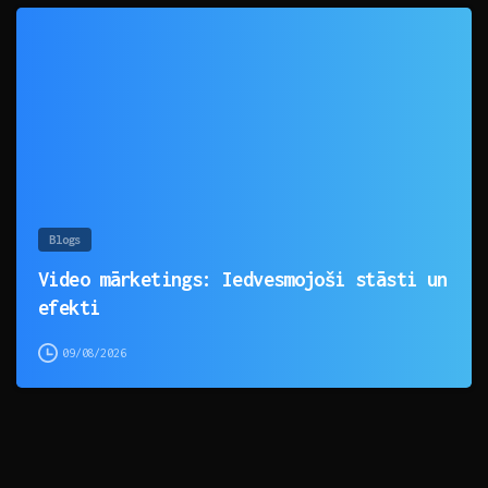
0
Blogs
Video mārketings: Iedvesmojoši stāsti un
efekti
09/08/2026