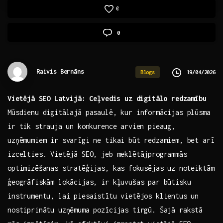
0
0
Raivis Bernāns
19/04/2026
Blogs
Vietējā ⁣SEO Latvijā: Ceļvedis uz digitālo redzamību
Mūsdienu digitālajā pasaulē, kur informācijas plūsma
ir tik strauja⁢ un konkurence arvien pieaug,
uzņēmumiem ir svarīgi ne‌ tikai būt redzamiem, bet arī
izcelties. ​Vietējā SEO, jeb meklētājprogrammās
optimizēšanas stratēģijas, kas ⁣fokusējas uz noteiktām⁢
ģeogrāfiskām ‌lokācijas, ir kļuvušas par būtisku
instrumentu, lai piesaistītu vietējos klientus un
nostiprinātu uzņēmuma pozīcijas tirgū. Šajā rakstā