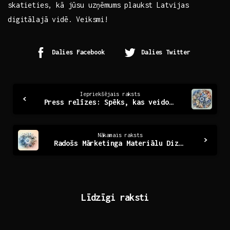
skatieties, kā jūsu uzņēmums plaukst Latvijas
digitālajā vidē. Veiksmi!
Dalies Facebook
Dalies Twitter
Continue
Iepriekšējais raksts
Press relīzes: Spēks, kas veido sabiedrības viedokli
Reading
Nākamais raksts
Radošs Mārketinga Materiālu Dizains: Ieguvumi un Stratēģijas
Līdzīgi raksti