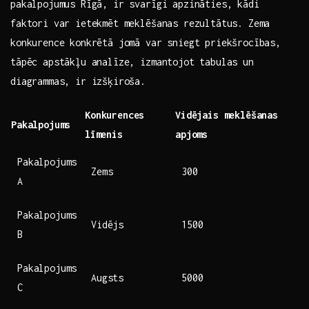
pakalpojumus‌ Rīgā, ir svarīgi apzināties, kādi
faktori var ietekmēt meklēšanas rezultātus. Zema
konkurence konkrētā jomā var sniegt priekšrocības,
tāpēc apstākļu analīze, izmantojot‌ tabulas un⁤
diagrammas, ir izšķiroša.
Konkurences
Vidējais meklēšanas
Pakalpojums
⁣līmenis
apjoms
Pakalpojums
Zems
300
A
Pakalpojums
Vidējs
1500
B
Pakalpojums
Augsts
5000
C