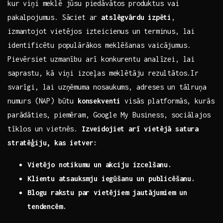
kur viņi meklē jūsu piedāvātos produktus vai
pakalpojumus. Sāciet ar
atslēgvārdu ⁤izpēti
,
izmantojot vietējos izteicienus⁣ un terminus, ‍lai
identificētu populārākos meklēšanas vaicājumus.
Pievērsiet uzmanību arī konkurentu ⁤analīzei, lai
saprastu, ⁣kā viņi izceļas meklētāju rezultātos.Ir
svarīgi, lai uzņēmuma nosaukums, adreses un⁤ tālruņa
⁤numurs (NAP) būtu
konsekventi
visās platformās, kurās
parādāties, piemēram, Google My Business,​ sociālajos⁣
tīklos un vietnēs.
Izveidojiet arī ‍vietējā satura
stratēģiju, kas ietver:
Vietējo‌ notikumu un ⁢akciju izcelšanu.
Klientu⁤ atsauksmju iegūšanu un publicēšanu.
Blogu ⁢rakstu par vietējiem⁤ jautājumiem⁣ un
tendencēm.