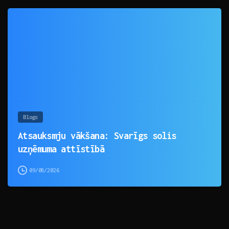
0
Blogs
Atsauksmju vākšana: Svarīgs solis
uzņēmuma attīstībā
09/08/2026