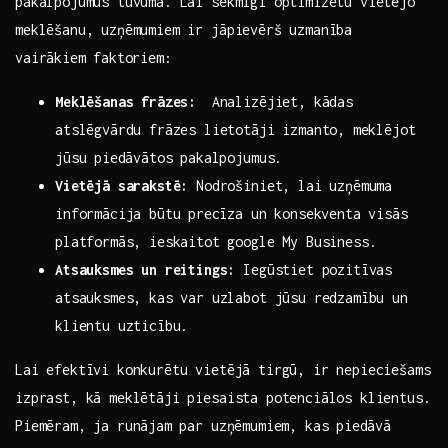
pakalpojumus tuvumā. Lai sekmīgi optimizētu vietējo
‍meklēšanu, uzņēmumiem ir jāpievērš uzmanība
vairākiem ⁤faktoriem:
Meklēšanas frāzes:
​ Analizējiet, kādas
atslēgvārdu frāzes lietotāji izmanto,⁣ meklējot
jūsu⁣ piedāvātos pakalpojumus.
Vietējā sarakstē:
Nodrošiniet, lai uzņēmuma ​
informācija būtu ⁢precīza un konsekventa visās⁤
platformās, ieskaitot google My Business.
Atsauksmes un reitings:
Iegūstiet pozitīvas⁣
atsauksmes, kas var uzlabot jūsu redzamību ‍un
klientu uzticību.
Lai efektīvi konkurētu ​vietējā tirgū, ir nepieciešams
izprast, kā meklētāji piesaista potenciālos klientus.
Piemēram, ja​ runājam ⁣par uzņēmumiem, kas ⁣piedāvā