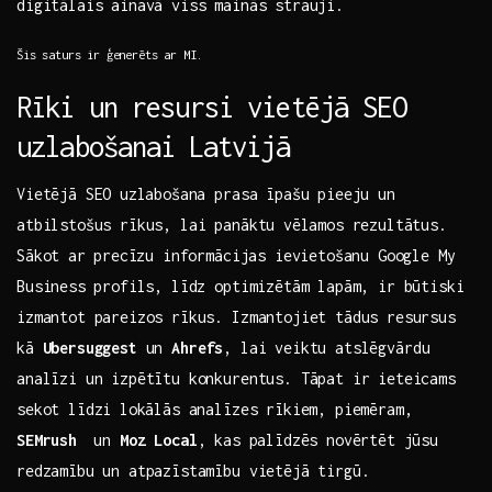
digitālais ainavā viss mainās strauji.
Šis saturs ir ģenerēts ar MI.
Rīki un resursi vietējā SEO
uzlabošanai ⁤Latvijā
Vietējā SEO ⁣uzlabošana prasa īpašu pieeju un
atbilstošus rīkus, lai panāktu ⁣vēlamos rezultātus.
Sākot⁢ ar ⁢precīzu informācijas ievietošanu Google My
Business⁤ profils, līdz optimizētām lapām,‍ ir būtiski
izmantot pareizos‌ rīkus. Izmantojiet tādus resursus​
kā
Ubersuggest
un
Ahrefs
, lai veiktu atslēgvārdu
analīzi un izpētītu konkurentus. Tāpat ir ieteicams
sekot līdzi⁤ lokālās analīzes rīkiem, piemēram,
SEMrush
⁢ un
Moz Local
, kas ‌palīdzēs novērtēt jūsu
redzamību un atpazīstamību vietējā tirgū.