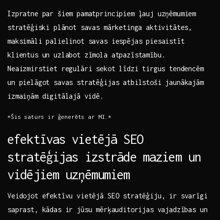
Izpratne par šiem pamatprincipiem ļauj uzņēmumiem
⁣stratēģiski plānot ‍savas mārketinga aktivitātes,​
maksimāli palielinot savas iespējas piesaistīt
klientus un uzlabot zīmola atpazīstamību.
Neaizmirstiet regulāri sekot līdzi ⁣tirgus tendencēm
un pielāgot savas stratēģijas atbilstoši jaunākajām
izmaiņām digitālajā ⁣vidē.
*Šis​ saturs ir ģenerēts ar MI.*
efektīvas vietējā SEO
stratēģijas izstrāde maziem un
vidējiem‍ uzņēmumiem
Veidojot efektīvu vietējā SEO stratēģiju, ir svarīgi
saprast, kādas ir jūsu ⁣mērķauditorijas vajadzības ⁣un