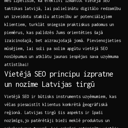
mēs izpētīsim, kā⁢ efektīvi izmantot​ vietējā SEO
taktikas latvijā, lai palielinātu digitālo redzamību
un‍ izveidotu stabilu attiecību ar potenciālajiem
klientiem, turklāt sniegsim praktiskus padomus un
piemērus, kas palīdzēs Jums orientēties šajā
izaicinošajā, bet aizraujošajā jomā. Pievienojieties
mūsējiem, lai soli pa solim apgūtu vietējā SEO
noslēpumus un atklātu jaunas iespējas sava uzņēmuma
attīstībai!
Vietējā SEO principu izpratne
un nozīme Latvijas tirgū
Vietējā SEO ir būtisks instruments uzņēmumiem, kas⁢
vēlas piesaistīt klientus konkrētā ​ģeogrāfiskā
reģionā. Latvijas tirgū šis aspekts ir īpaši
nozīmīgs,jo patērētāji bieži meklē produktus un