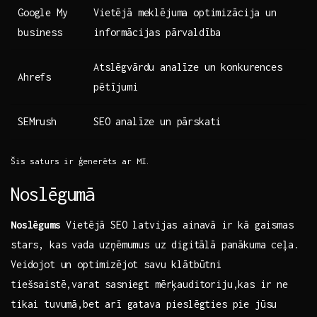
Google My
Vietējā meklējuma optimizācija un
business
informācijas pārvaldība
Atslēgvārdu analīze un konkurences
Ahrefs
pētījumi
SEMrush
SEO analīze un pārskati
Šis saturs ir ⁣ģenerēts​ ar MI.
Noslēgumā
Noslēgums
Vietējā SEO latvijas ainavā ir ⁢kā gaismas
stars, kas vada uzņēmumus ⁤uz digitālā panākuma ceļa.
Veidojot un‌ optimizējot savu klātbūtni
tiešsaistē,varat sasniegt mērķauditoriju,kas ir​ ne
tikai ​tuvumā,bet arī gatava pieslēgties pie jūsu