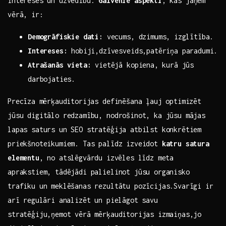
interesēs un uzvedību.
Galvenie aspekti
, kas jāņem
vērā, ir:
Demogrāfiskie​ dati:
vecums, dzimums, ⁤izglītība.
Intereses:
hobiji,dzīvesveids,patēriņa paradumi.
Atrašanās vieta:
vietējā kopiena,⁣ kurā jūs
darbojaties.
Precīza ⁤mērķauditorijas definēšana ļauj optimizēt
jūsu digitālo redzamību, nodrošinot, ka jūsu mājas
lapas saturs un SEO stratēģija atbilst konkrētiem
priekšnoteikumiem. Tas palīdz izveidot
katru satura
elementu
, no atslēgvārdu ⁢izvēles līdz meta
aprakstiem,‌ tādējādi palielinot jūsu organisko
trafiku un meklēšanas rezultātu pozīcijas.Svarīgi ir
arī⁣ regulāri analizēt un pielāgot savu
stratēģiju,ņemot vērā mērķauditorijas izmaiņas,jo⁢