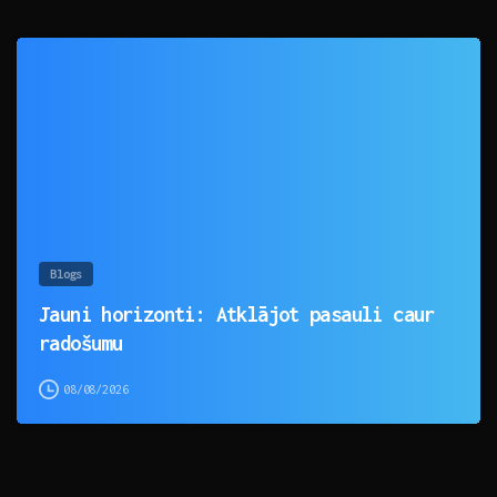
0
Blogs
Jauni horizonti: Atklājot pasauli caur
radošumu
08/08/2026