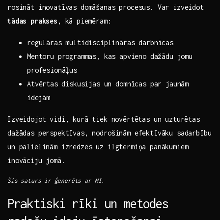
rosināt inovatīvas ​domāšanas procesus. Var izveidot
tādas prakses
,‍ kā⁣ piemēram:
regulāras multidisciplināras darbnīcas
Mentoru programmas,‍ kas⁤ apvieno dažādu jomu
profesionāļus
Atvērtas⁢ diskusijas‍ un domnīcas par jaunām
⁢idejām
Izveidojot vidi,​ kurā tiek ⁢novērtētas un ​uzturētas
dažādas perspektīvas, nodrošinām​ efektīvāku sadarbību
un palielinām izredzes uz ilgtermiņa panākumiem
inovāciju jomā.
Šis saturs ⁣ir ģenerēts ​ar MI.
Praktiski ​rīki un metodes