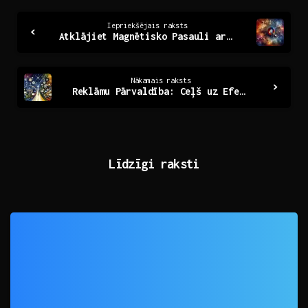
Continue
Iepriekšējais raksts
Atklājiet Magnētisko Pasauli ar Leed Magnētiem
Reading
Nākamais raksts
Reklāmu Pārvaldība: Ceļš uz Efektīvu Mārketingu
Līdzīgi raksti
0