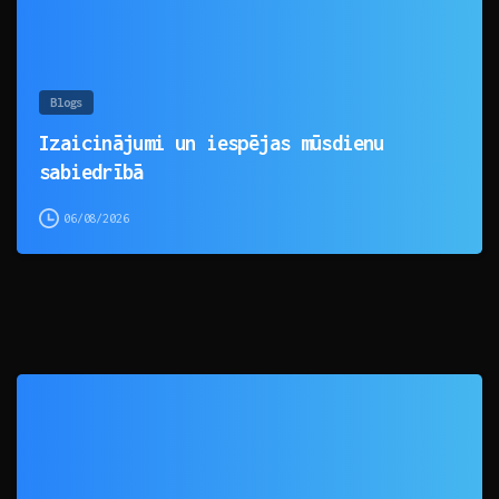
Blogs
Izaicinājumi un iespējas mūsdienu
sabiedrībā
06/08/2026
0