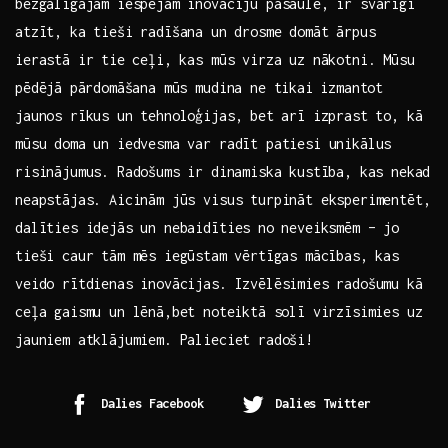
bezgalīgajām iespējām inovāciju pasaulē, ir svarīgi
atzīt, ka‌ tieši radīšana‌ un ⁢drosme domāt ārpus
ierastā ir⁢ tie ceļi, kas mūs virza uz nākotni. Mūsu
pēdējā⁢ pārdomāšana mūs mudina ne ‌tikai ⁣izmantot
jaunos rīkus un tehnoloģijas, ⁢bet ‌arī izprast ⁣to,‌ kā
mūsu doma un iedvesma var radīt patiesi unikālus
risinājumus. Radošums ⁤ir dinamiska kustība, kas ⁤nekad
neapstājas. Aicinām jūs visus turpināt ‌eksperimentēt,
‍dalīties idejās un nebaidīties no ⁤neveiksmēm – jo
tieši caur tām mēs iegūstam ⁣vērtīgas mācības, kas
‌veido rītdienas inovācijas. Izvēlēsimies radošumu kā
ceļa gaismu un lēnā,bet ⁤noteiktā solī virzīsimies uz
jauniem‌ atklājumiem.‌ Palieciet radoši!
Dalies Facebook
Dalies Twitter