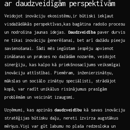
ar‌ daudzveidīgām perspektīvām
Veidojot inovāciju ekosistēmu,ir būtiski iekļaut
visdažādākās perspektīvas,kas bagātina ⁣radošo procesu
un nodrošina‌ jaunas idejas.
Daudzveidība
paver durvis
ne tikai inovāciju ģenerēšanai, bet arī dažādu pieeju
savienošanai. Šādi mēs iegūstam iespēju apvienot
zināšanas un prakses no dažādām nozarēm, veidojot
sinerģiju, ⁤kas kalpo kā priekšnosacījums⁢ veiksmīgai⁢
inovāciju attīstībai. Piemēram, inženierzinātņu,
mākslas un sociālo zinātņu ​speciālisti, strādājot
kopā, var radīt unikālus risinājumus prasīgām
problēmām un veicināt izaugsmi.
Uzņēmumi, kas ​apzinās
daudzveidību
kā savas inovāciju
stratēģijas būtisku daļu,⁣ nereti izvirza augstākus
mērķus.Viņi var gūt ⁣labumu no plaša redzesloka un