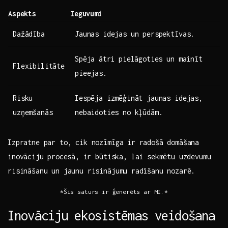
Aspekts
Ieguvumi
Dažādība
Jaunas idejas un perspektīvas.
Spēja ⁢ātri pielāgoties un mainīt
Flexibilitāte
pieejas.
Risku
Iespēja izmēģināt jaunas idejas,‍
uzņemšanās
nebaidoties no kļūdām.
Izpratne par to, ‌cik nozīmīga ir⁢ radošā domāšana
inovāciju⁣ procesā,⁤ ir būtiska, lai ​sekmētu uzdevumu
risināšanu un jaunu risinājumu⁣ radīšanu nozarē.
*Šis saturs ir‌ ģenerēts ar MI.*
Inovāciju ekosistēmas veidošana