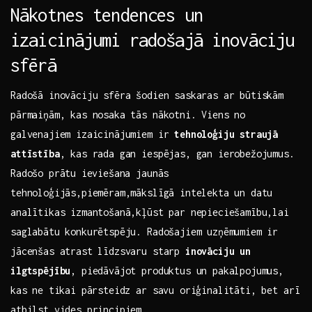
Nākotnes ​tendences un
izaicinājumi​ radošajā inovāciju
sfērā
Radošā inovāciju sfēra šodien saskaras ar‌ būtiskām
pārmaiņām, kas nosaka tās nākotni. Viens no
galvenajiem izaicinājumiem ir
tehnoloģiju straujā
attīstība
, kas rada gan iespējas, gan ierobežojumus.
Radošo prātu⁢ ieviešana jaunās
tehnoloģijās,piemēram,mākslīgā intelekta un datu‌
analītikas izmantošanā,kļūst par nepieciešamību,lai
saglabātu konkurētspēju. Radošajiem uzņēmumiem ir
jācenšas atrast līdzsvaru starp
inovāciju un
ilgtspējību
, piedāvājot produktus un pakalpojumus,⁣
kas⁣ ne tikai pārsteidz ar savu oriģinalitāti, bet arī
atbilst‍ vides principiem.