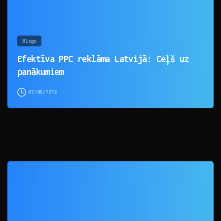
Blogs
Efektīva PPC reklāma Latvijā: Ceļš uz
panākumiem
07/08/2026
0