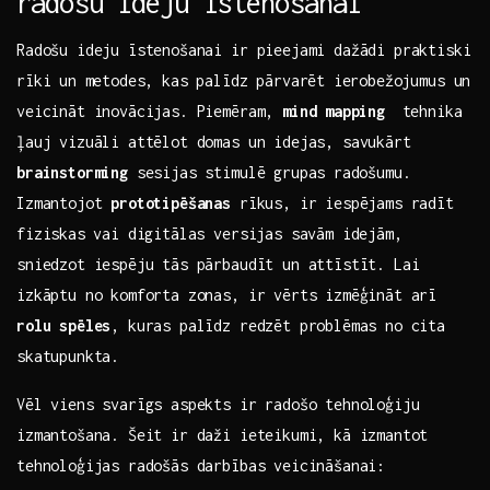
radošu ideju īstenošanai
Radošu ideju īstenošanai ir pieejami dažādi praktiski
rīki ⁣un metodes, kas palīdz pārvarēt⁢ ierobežojumus un
veicināt inovācijas. Piemēram,
mind⁣ mapping
‍ tehnika
ļauj vizuāli attēlot domas un idejas, savukārt
brainstorming
sesijas stimulē grupas⁣ radošumu.
Izmantojot
prototipēšanas
rīkus, ‌ir iespējams radīt
fiziskas ⁣vai digitālas versijas savām idejām,
sniedzot iespēju tās pārbaudīt un attīstīt. Lai
izkāptu no ​komforta zonas, ‍ir vērts izmēģināt arī
rolu spēles
, kuras palīdz redzēt problēmas no cita
skatupunkta.
Vēl viens svarīgs aspekts ir radošo tehnoloģiju‍
izmantošana. ​Šeit ir daži ieteikumi, kā izmantot
tehnoloģijas ‍radošās darbības veicināšanai: