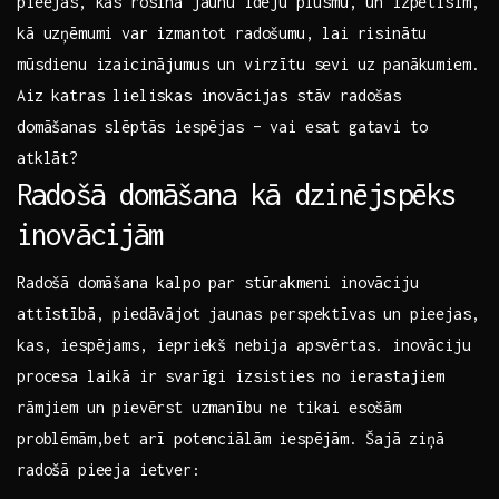
pieejās, kas rosina jaunu ⁢ideju plūsmu, ‍un izpētīsim,
kā uzņēmumi var izmantot radošumu,⁣ lai risinātu
mūsdienu izaicinājumus un virzītu sevi uz panākumiem.
Aiz katras‍ lieliskas inovācijas stāv radošas
domāšanas slēptās iespējas – vai esat‍ gatavi ‌to
atklāt?
Radošā domāšana kā dzinējspēks
inovācijām
Radošā ​domāšana kalpo​ par ​stūrakmeni inovāciju
attīstībā, piedāvājot jaunas perspektīvas un pieejas,
kas, iespējams, iepriekš nebija‌ apsvērtas. ‌inovāciju
‌procesa laikā ir svarīgi izsisties no ierastajiem
rāmjiem un pievērst uzmanību ne tikai esošām
problēmām,bet arī potenciālām iespējām. ⁢Šajā ⁢ziņā
radošā pieeja ietver: