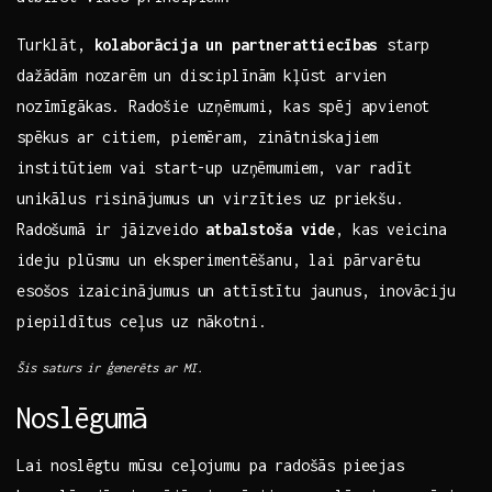
Turklāt,‍
kolaborācija un partnerattiecības
starp
dažādām‍ nozarēm un disciplīnām kļūst arvien
nozīmīgākas. Radošie uzņēmumi, kas spēj apvienot
spēkus ar citiem, piemēram, zinātniskajiem
⁤institūtiem vai start-up uzņēmumiem, var⁤ radīt
unikālus risinājumus un ‍virzīties uz⁣ priekšu.
Radošumā ir jāizveido
atbalstoša ​vide
, kas veicina
ideju plūsmu un ⁤eksperimentēšanu, lai pārvarētu
esošos izaicinājumus un attīstītu‌ jaunus, inovāciju
piepildītus ceļus uz nākotni.
Šis saturs ir ģenerēts ar MI.
Noslēgumā
Lai noslēgtu mūsu ‍ceļojumu pa‍ radošās ‌pieejas