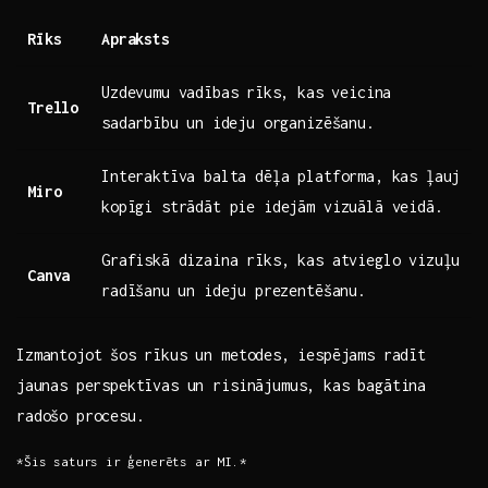
Rīks
Apraksts
Uzdevumu vadības ⁤rīks, kas⁣ veicina ​
Trello
sadarbību⁣ un ideju organizēšanu.
Interaktīva balta dēļa platforma, kas ļauj
Miro
kopīgi strādāt pie idejām vizuālā veidā.
Grafiskā dizaina rīks, ​kas atvieglo vizuļu
Canva
radīšanu ⁤un ideju prezentēšanu.
Izmantojot⁢ šos rīkus un metodes, ⁢iespējams radīt
⁢jaunas perspektīvas un‌ risinājumus, ‌kas bagātina
radošo procesu.
*Šis‌ saturs ir ⁤ģenerēts⁢ ar MI.*