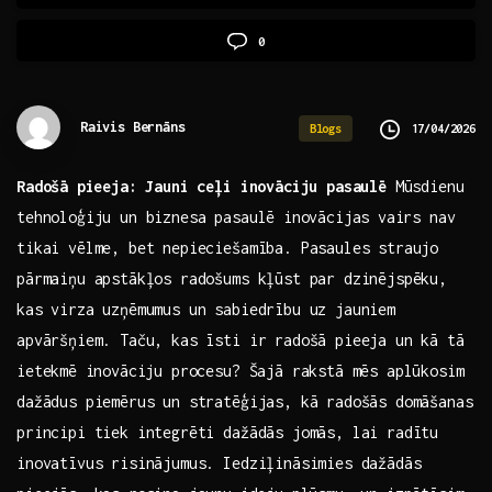
0
Raivis Bernāns
17/04/2026
Blogs
Radošā⁤ pieeja: Jauni ceļi inovāciju pasaulē
Mūsdienu
tehnoloģiju un biznesa‍ pasaulē ⁢inovācijas⁣ vairs nav
tikai vēlme, bet nepieciešamība. Pasaules straujo
pārmaiņu apstākļos radošums kļūst par dzinējspēku,
kas virza uzņēmumus un sabiedrību uz jauniem
apvāršņiem. Taču, kas īsti ir radošā pieeja un ‌kā tā
ietekmē ⁤inovāciju procesu? Šajā rakstā mēs aplūkosim
dažādus piemērus un stratēģijas, kā radošās domāšanas
principi tiek integrēti dažādās jomās, lai radītu
inovatīvus risinājumus. Iedziļināsimies dažādās