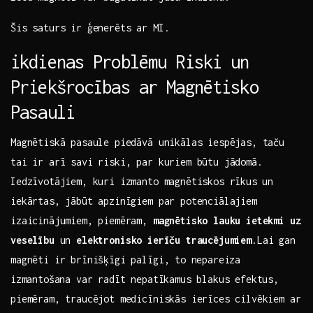
Šis saturs ir ģenerēts ar MI.
ikdienas Problēmu Riski un
Priekšrocības ar Magnētisko
Pasauli
Magnētiskā pasaule piedāvā unikālas iespējas, taču
tai ir arī savi riski, par kuriem būtu jādomā.
Iedzīvotājiem, kuri izmanto magnētiskos rīkus ⁤un‌
iekārtas, jābūt apzinīgiem par potenciālajiem
izaicinājumiem, piemēram,
magnētisko lauku ietekmi uz
veselību
un
elektronisko ierīču traucējumiem
.Lai gan
magnēti ir brīnišķīgi palīgi,⁣ to nepareiza
⁣izmantošana var radīt nepatīkamus blakus efektus,
piemēram, traucējot‍ medicīniskās ierīces cilvēkiem ar