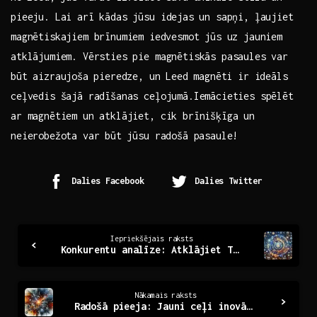
pieeju. Lai arī​ kādas jūsu idejas ⁤un sapņi, ļaujiet
magnētiskajiem brīnumiem⁤ iedvesmot jūs uz jauniem
atklājumiem. Vērsties pie magnētiskās pasaules var
būt aizraujoša⁢ pieredze, un Leed ⁣magnēti ir ideāls
ceļvedis šajā radīšanas ceļojumā.Iemācieties ‍spēlēt
ar magnētiem un atklājiet, cik brīnišķīga un
neierobežota var ⁤būt jūsu radošā pasaule!
Dalies Facebook
Dalies Twitter
Continue
Iepriekšējais raksts
Konkurentu analīze: Atklājiet Tirgus Noslēpumus!
Reading
Nākamais raksts
Radošā pieeja: Jauni ceļi inovāciju pasaulē