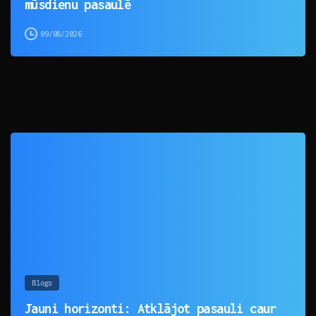
mūsdienu pasaulē
09/08/2026
0
Blogs
Jauni horizonti: Atklājot pasauli caur