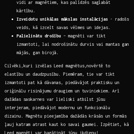
vidi ar magnētiem, kas palīdzēs saglabāt
kārtību.
Izveidotu⁢ unikālas mākslas instalācijas
⁣- radošs
⁤veids, kā izcelt savas vēlmes un idejas.
Palielinātu drošību
– magnēti var tikt
izmantoti, lai nodrošinātu durvis vai mantas gan
mājās, gan birojā.
Cilvēki,kuri izvēlas Leed magnētus,novērtē to‌
elastību un daudzpusību. Piemēram, tie var ⁤tikt
izmantoti pat kā dāvanas, piedāvājot praktisku un
oriģinālu ⁣risinājumu draugiem un tuviniekiem. Arī
dažādas ⁤saskarnes var lieliski atbilst jūsu
interjeram, piedāvājot‍ modernu un funkcionālu
dizainu.​ Magnētu pieejamība dažādās krāsās un formās
ļauj katram ‍atrast kaut ko savai gaumei. Izpētiet, kā
Leed magnēti var bagātināt jūsu ikdienu!