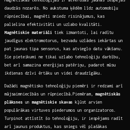
‍daudzās nozarēs. No aukstuma ķēdēm līdz automobiļu
rūpniecībai, magnēti‍ sniedz risinājumus, kas
palielina efektivitāti un ⁢uzlabo ⁤kvalitāti.
Magnētiskie materiāli
tiek izmantoti, lai radītu
jaudīgus elektromotorus, bezvadu uzlādes iekārtas un
pat jaunas ‍tipa sensorus, ⁢kas atvieglo datu vākšanu.⁤
Šie pieteikumi ne tikai uzlabo tehnoloģiju darbību,
bet arī samazina⁤ enerģijas patēriņu, padarot mūsu
ikdienas dzīvi ērtāku‍ un​ videi draudzīgāku.
Dažādi magnētisko tehnoloģiju piemēri ir redzami arī‍
mājsaimniecībās un rūpniecībā.Piemēram,⁣
magnētiskās
plāksnes
un
magnētiskie skavas
kļūst arvien
populārākas virtuves piederumos ‌un organizatoros.
Turpinot​ attīstīt šo⁣ tehnoloģiju, ir iespējams ⁢radīt
arī jaunus produktus, kas sniegs vēl plašākas