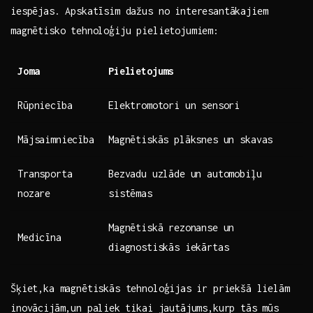
iespējas. Apskatīsim dažus no interesantākajiem
magnētisko tehnoloģiju pielietojumiem:
Joma
Pielietojums
Rūpniecība
Elektromotori un sensori
Mājsaimniecība
Magnētiskās plāksnes un skavas
Transporta
Bezvadu uzlāde un automobiļu
nozare
sistēmas
Magnētiskā rezonanse un
Medicīna
diagnostiskās iekārtas
Šķiet,ka magnētiskās tehnoloģijas ⁣ir priekšā lielām
inovācijām,un paliek ⁢tikai jautājums,kurp tās mūs⁢