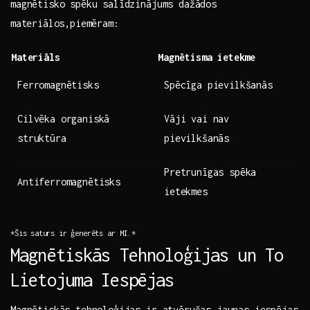
magnētisko spēku salīdzinājums dažādos
⁤materiālos,piemēram:
Materiāls
Magnētisma ietekme
Ferromagnētisks
Spēcīga pievilkšanās
Cilvēka organiskā
Vāji vai nav
struktūra
pievilkšanās
Pretrunīgas spēka
Antiferromagnētisks
ietekmes
*Šis ⁣saturs ir ‍ģenerēts ar MI.*
Magnētiskās Tehnoloģijas un To
Lietojuma Iespējas
Magnētiskās tehnoloģijas ir atvērušas jaunas​ iespējas