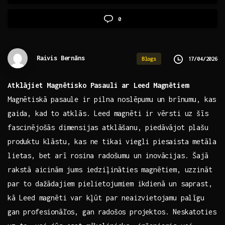
0
Raivis Bernāns
17/04/2026
Blogs
Atklājiet Magnētisko Pasauli ⁢ar Leed Magnētiem
Magnētiskā pasaule ir pilna ⁢noslēpumu⁢ un brīnumu, kas⁢
gaida,​ kad to ⁣atklās. Leed magnēti ir vērsti uz šīs
fascinējošās dimensijas atklāšanu, piedāvājot plašu⁢
produktu klāstu, kas ne tikai viegli piesaista ⁣metāla⁤
lietas,‍ bet ⁢arī rosina radošumu un inovācijas. Šajā
rakstā⁣ aicinām jums iedziļināties magnētiem, uzzināt
par to dažādajiem pielietojumiem ikdienā un saprast,⁢
kā⁢ Leed magnēti var kļūt par neaizvietojamu palīgu
gan profesionāľos, gan radošos projektos. Neskatoties⁤