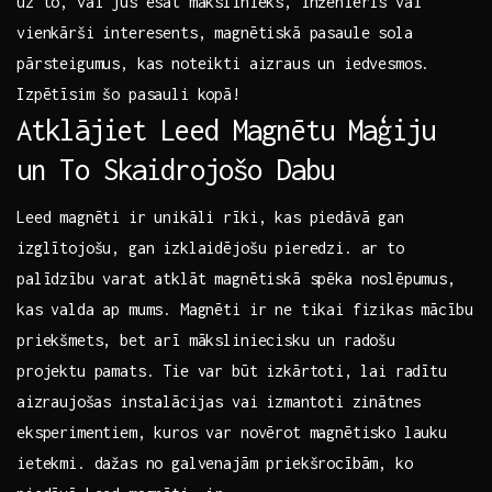
uz to, vai jūs esat mākslinieks, inženieris vai ​
vienkārši interesents, magnētiskā pasaule sola
pārsteigumus, kas noteikti aizraus un iedvesmos.
Izpētīsim šo pasauli kopā!
Atklājiet Leed Magnētu Maģiju
un To Skaidrojošo Dabu
Leed magnēti ir unikāli rīki, kas‌ piedāvā gan
izglītojošu, gan izklaidējošu pieredzi. ar to
palīdzību varat atklāt magnētiskā spēka noslēpumus,
kas valda ap‍ mums. Magnēti ir ne tikai fizikas mācību
‍priekšmets, bet arī māksliniecisku un radošu⁤
projektu pamats. ‌Tie var būt izkārtoti,⁣ lai radītu
⁤aizraujošas instalācijas vai izmantoti zinātnes
eksperimentiem, kuros var novērot magnētisko ​lauku
ietekmi. dažas no galvenajām priekšrocībām, ko