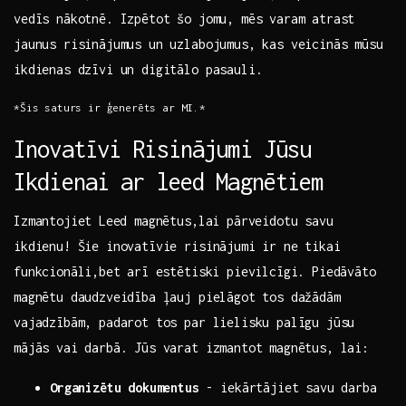
vedīs‍ nākotnē. Izpētot šo jomu, mēs varam atrast
jaunus risinājumus un ​uzlabojumus, kas veicinās mūsu
ikdienas dzīvi un digitālo pasauli.
*Šis saturs ir ģenerēts ar⁢ MI.*
Inovatīvi Risinājumi Jūsu
Ikdienai ar leed ​Magnētiem
Izmantojiet ⁢Leed magnētus,lai pārveidotu savu
ikdienu! Šie inovatīvie risinājumi ir⁣ ne tikai
funkcionāli,bet‍ arī ⁢estētiski pievilcīgi. Piedāvāto
‌magnētu daudzveidība‍ ļauj ‍pielāgot tos dažādām
vajadzībām, padarot tos par lielisku palīgu jūsu
mājās vai darbā. Jūs varat ‌izmantot magnētus,​ lai:
Organizētu dokumentus
-‍ iekārtājiet savu ⁣darba