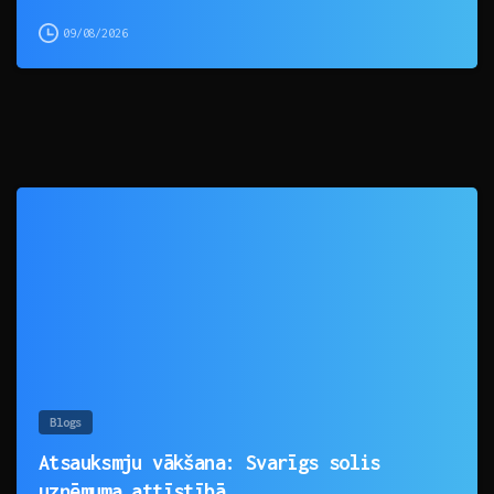
09/08/2026
0
Blogs
Atsauksmju vākšana: Svarīgs solis
uzņēmuma attīstībā