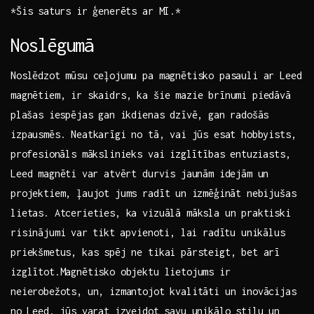
*Šis ⁣saturs ir ģenerēts ar MI.*
Noslēgumā
Noslēdzot mūsu ceļojumu pa magnētisko pasauli ar Leed
magnētiem, ir skaidrs, ka‍ šie​ mazie brīnumi piedāvā
⁢plašas iespējas gan ikdienas dzīvē, gan radošās
izpausmēs. Neatkarīgi⁣ no tā, vai jūs esat hobbyists,
⁣profesionāls mākslinieks vai ⁢izglītības ‌entuziasts,
Leed magnēti ⁤var​ atvērt durvis jaunām idejām un
projektiem, ļaujot ‌jums radīt ⁢un izmēģināt nebijušas
lietas. Atcerieties, ka vizuālā‍ māksla un praktiski
risinājumi var⁢ tikt⁣ apvienoti, lai radītu unikālus
priekšmetus, kas spēj ​ne tikai pārsteigt, bet arī
izglītot.Magnētisko objektu lietojums ir
neierobežots, un, izmantojot kvalitāti un inovācijas
⁣no Leed, jūs varat izveidot savu unikālo stilu un