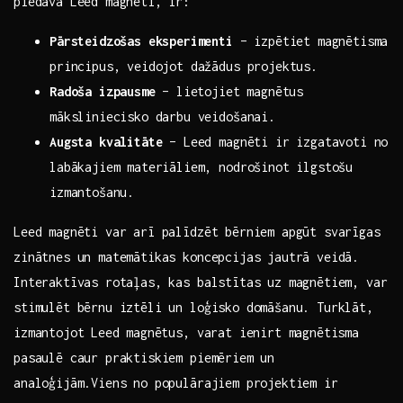
piedāvā Leed magnēti, ir:
Pārsteidzošas eksperimenti
– izpētiet magnētisma
principus, veidojot dažādus projektus.
Radoša izpausme
⁣– lietojiet magnētus‍
māksliniecisko darbu veidošanai.
Augsta kvalitāte
– Leed magnēti ir izgatavoti no
labākajiem materiāliem, nodrošinot ilgstošu
izmantošanu.
Leed magnēti var arī ‌palīdzēt bērniem apgūt svarīgas
zinātnes un matemātikas koncepcijas jautrā veidā.
Interaktīvas rotaļas, kas balstītas uz ‍magnētiem, var
stimulēt bērnu iztēli un loģisko domāšanu. Turklāt,⁤
izmantojot Leed ⁣magnētus, varat ienirt magnētisma⁤
pasaulē caur praktiskiem piemēriem ‍un
analoģijām.Viens no populārajiem‌ projektiem ir