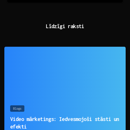
Līdzīgi raksti
0
Blogs
Video mārketings: Iedvesmojoši stāsti un
efekti