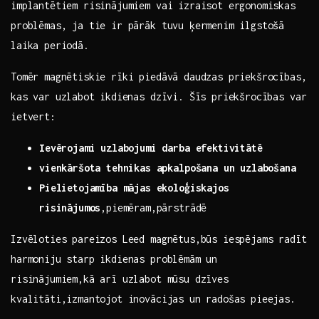
implantētiem risinājumiem vai izraisot ergonomiskas
problēmas, ja tie ir pārāk tuvu ķermenim ilgstošā
laika periodā.
Tomēr magnētiskie rīki piedāvā ‌daudzas ‍priekšrocības,
kas var uzlabot ⁢ikdienas dzīvi. Šīs priekšrocības var
ietvert:
Ievērojami uzlabojumi darba efektivitātē
vienkāršota tehnikas apkalpošana un uzlabošana
Pielietojamība mājas​ ekoloģiskajos
risinājumos
,piemēram,pārstrādē
Izvēloties pareizos Leed magnētus,būs iespējams radīt
‍harmoniju starp ikdienas problēmām un
risinājumiem,kā arī uzlabot mūsu dzīves
kvalitāti,izmantojot inovācijas un radošas pieejas. ⁤