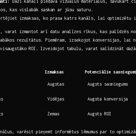
māti:
Daži kanāli piedāvā vizuālus materiālus, savukārt‍ ci
os, kas vislabāk saskan ar jūsu⁤ saturu.
rtējiet izmaksas, ko ⁤prasa katrs kanāls, lai optimizētu i
, varat izmantot​ arī datu analīzes rīkus, kas palīdzēs​ no
abākos ‍rezultātus. Piemēram,‍ izsekojot ‍konversijas, lai n
visaugstāko ROI. ‍Izveidojot tabulu, varat salīdzināt dažā
Izmaksas
Potenciālie sasniegum
Augstas
Augsts sasniegums
as
Vidējas
Augsta konversija
gs
Zemas
Augsts ROI
anālus, varēsit pieņemt informētus lēmumus par to optimizā