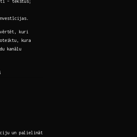
ti – tekstus;
nvestīcijas.
vērtēt,‌ kuri
oteiktu, kura‍
du kanālu
i
ciju un palielināt