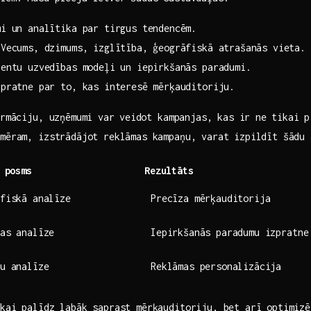
mi un analītika par tirgus tendencēm.
 Vecums, dzimums, izglītība, ‍ģeogrāfiskā atrašanās vieta.
ientu uzvedības ‍modeļi un iepirkšanās paradumi.
zpratne par to, kas interesē mērķauditoriju.
rmāciju, uzņēmumi ⁢var⁢ veidot kampanjas, kas ir ne⁢ tikai ⁢p
mēram, izstrādājot reklāmas ‍kampaņu, varat izpildīt šādu 
 posms
Rezultāts
fiskā analīze
Precīza mērķauditorija
as analīze
Iepirkšanās paradumu izpratne
u analīze
Reklāmas personalizācija
ikai palīdz labāk saprast mērķauditoriju, bet arī optimiz