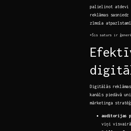
palielinot​ atdevi
reklāmas sasniedz
zīmola atpazīstam
*Šis saturs ir ģener
Efektī
digitā
Digitālās reklāmas
⁤kanāls piedāvā⁢ u
mārketinga stratēģ
auditorijas 
viņi visvair