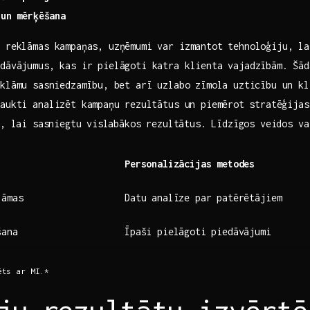
 un mērķēšana
 reklāmas ‌kampaņas, uzņēmumi var izmantot tehnoloģiju, l
dāvājumus, kas ir pielāgoti katra klienta vajadzībām. ​Šāda
klāmu⁢ sasniedzamību, bet arī uzlabo zīmola uzticību un kl
aukti analizēt kampaņu⁣ rezultātus un piemērot ⁢stratēģijas
m, lai⁢ sasniegtu ⁤vislabākos rezultātus. Līdzīgos veidos va
Personalizācijas metodes
lāmas
Datu analīze ‌par patērētājiem
šana
Īpaši pielāgoti piedāvājumi
ts ar‍ MI.*