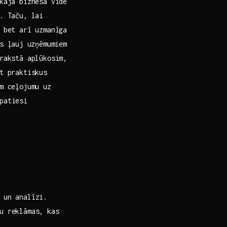
ajā‍ biznesa vidē
. Taču, lai
, bet arī uzmanīga
‍ ļauj⁤ uzņēmumiem
rakstā aplūkosim,⁢
ot praktiskus
im ceļojumu uz
patiesi
​ un analīzi.
tu reklāmas, kas