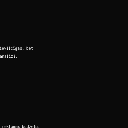
ievilcīgas,‍ bet
analīzi:
ē reklāmas budžetu,