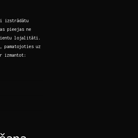
ai izstrādātu
s‍ pieejas ne​
ientu lojalitāti.​
,‌ pamatojoties uz
r izmantot: ​