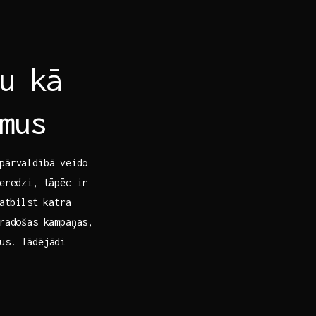
u kā
mus
pārvaldībā⁢ veido
eredzi, tāpēc‍ ir
atbilst⁤ katra
 radošas kampaņas,
us. Tādējādi