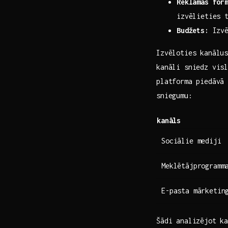
Reklāmas for
izvēlieties t
Budžets:
Izvē
Izvēloties kanālus
kanāli sniedz visl
platforma piedāvā 
sniegumu:
kanāls
Sociālie mediji
Meklētājprogramm
E-pasta ​mārketin
Šādi analizējot k