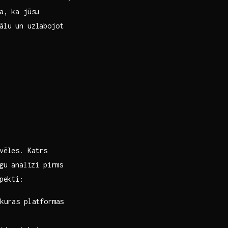
a,⁣ ka jūsu
ālu un uzlabojot
vēles. Katrs
īgu analīzi pirms
pekti:
kuras platformas