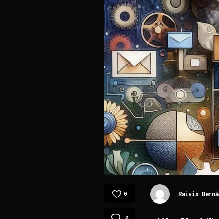
Raivis Bernā
0
0