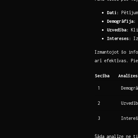
Dati
: Pētīju
Demogrāfija
:
Uzvedība
: Kl
Intereses
: I
Izmantojot⁢ šo info
arī efektīvas. Pie
Secība
Analīzes
1
Demogrā
2
Uzvedīb
3
Intereš
Šāda ​analīze ne t