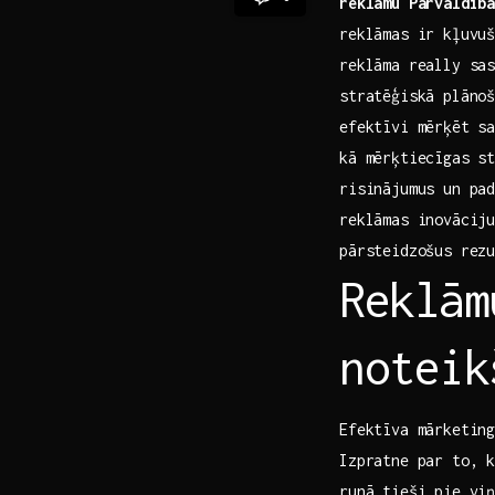
reklāmu Pārvaldība
reklāmas ir kļuvuš
reklāma really sas
stratēģiskā plānoš
efektīvi mērķēt sa
kā mērķtiecīgas st
risinājumus un pad
reklāmas inovācij
pārsteidzošus rez
Reklām
noteik
Efektīva mārketing
Izpratne par to, k
runā tieši pie viņ