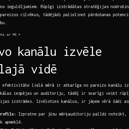
 no ieguldījumiem. Rūpīgi izstrādātas stratēģijas nodrošin
 pareizos cilvēkus, tādējādi palielinot pārdošanas potenci
ību.
ēts ar MI.*
vo⁢ kanālu izvēle
lajā vidē
 efektivitāte lielā mērā ir atkarīga no pareizo ⁣kanālu iz
nikālas iespējas un auditoriju, tādēļ ir svarīgi veikt rūp
ijas izstrādes. Izvēloties kanālus, ir⁢ jāņem⁢ vērā šādi as
profils:
Izpratne par jūsu mērķauditoriju palīdz noteikt, 
āk apmeklē.