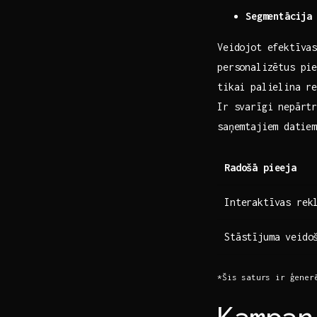
Segmentācija
Veidojot efektīvas
personalizētus pie
tikai palielina re
Ir svarīgi nepārtr
saņemtajiem⁢ datie
Radošā pieeja
Interaktīvas rek
Stāstījuma​ veido
*Šis saturs ir ģenerē