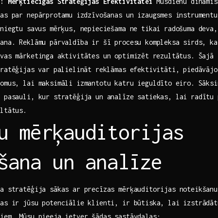
: ‌Mērķtiecīgas Stratēģijas ⁢Efektivitātei
Mūsdienu dinamisk
as par nepārprotamu⁣ izdzīvošanas un izaugsmes instrumentu
niegtu⁤ savus mērķus, nepieciešama ne tikai radošuma deva
ana. Reklāmu‌ pārvaldība ir šī procesu kompleksa ⁢sirds, kas
vas mārketinga aktivitātes un optimizēt⁣ rezultātus. Šajā 
ratēģijas ⁢var palielināt reklāmas‍ efektivitāti, piedāvāj
omus, lai maksimāli izmantotu‌ katru ieguldīto⁢ eiro. Sāks
u pasauli, kur stratēģija un analīze satiekas, lai radītu 
ultātus.
u mērķauditorijas
šana​ un ‌analīze
a stratēģija sākas ar precīzas mērķauditorijas noteikšanu
as ‌ir ‌jūsu potenciālie klienti, ir būtiska, lai izstrādā
iem. Mūsu pieeja‌ ietver šādas sastāvdaļas: