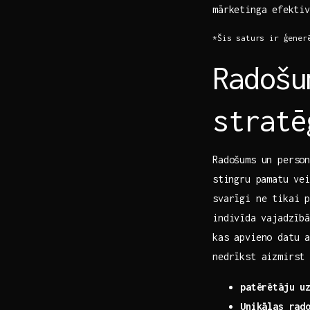
mārketinga ⁣efekti
*Šis saturs ir ģenerē
Radošu
stratē
Radošums un person
⁤stingru pamatu ve
svarīgi ne tikai p
indivīda⁤ vajadzīb
kas apvieno datu 
nedrīkst aizmirst 
patērētāju ⁢u
Unikālas rad