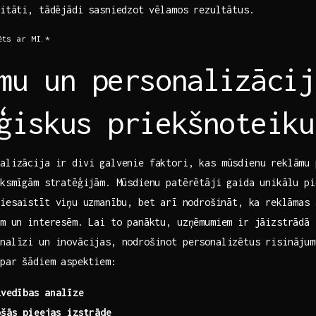
vitāti, tādējādi sasniedzot⁣ vēlamos ‍rezultātus.
ts​ ar MI.*
mu un personalizācij
ģiskus priekšnoteiku
alizācija ir divi galvenie faktori, kas mūsdienu reklāmu ‍
iksmīgām stratēģijām. Mūsdienu patērētāji gaida unikālu pi
iesaistīt viņu⁤ uzmanību, bet ⁤arī nodrošināt, ka reklāmas 
ām un interesēm. Lai to panāktu, uzņēmumiem ir jāizstrādā
analīzi un inovācijas, nodrošinot personalizētus risinājum
par ⁤šādiem aspektiem:⁣
zvedības analīze
ošās pieejas izstrāde