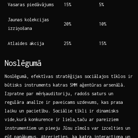
Vasaras⁣ piedāvājums
15%
5%
Jaunas kolekcijas
20%
10%
izziņošana
Atlaides akcija
25%
15%
Noslēgumā
Noslēgumā, efektīvas stratēģijas sociālajos‍ tīklos ir
būtisks instruments katras SMM aģentūras​ arsenālā.
Izpratne par mērķauditoriju, ‌radošs saturs un
regulāra analīze ir ‍paveicams uzdevums, kas prasa
laiku un pacietību. Sociālie tīkli ir dinamisks
‌vide,kurā konkurence ir liela,taču ar pareiziem
instrumentiem un pieeju ‌Jūsu zīmols ​var izcelties un
gūt panākumus. Atcerieties, ‍ka ‍katra interactiona ​un