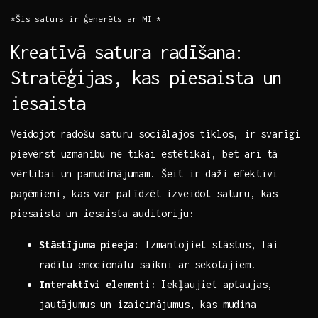
*Šis saturs ir ģenerēts ar MI.*
Kreatīvā satura radīšana:⁣
Stratēģijas, kas​ piesaista un
iesaista
Veidojot ⁣radošu saturu sociālajos tīklos, ir⁢ svarīgi
pievērst uzmanību ne tikai estētikai, bet arī tā
‌vērtībai un pamudinājumam. Šeit ir daži efektīvi
paņēmieni, kas ⁤var palīdzēt izveidot saturu, kas
piesaista un iesaista auditoriju:
Stāstījuma pieeja:
Izmantojiet stāstus,⁤ lai
radītu emocionālu ⁤saikni ar⁤ sekotājiem.
Interaktīvi elementi:
Iekļaujiet aptaujas,
jautājumus un izaicinājumus, kas mudina ​