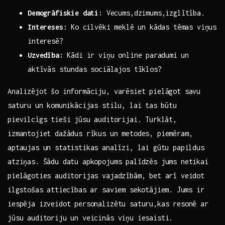
Demogrāfiskie dati:
Vecums,dzimums,izglītība.
Intereses:
Ko ⁢cilvēki meklē‍ un kādas tēmas viņus
interesē?
Uzvedība:
Kādi ir viņu online ⁤paradumi ⁤un
aktīvās stundas sociālajos tīklos?
Analizējot šo informāciju, varēsiet pielāgot savu
‍saturu un⁤ komunikācijas‌ stilu, lai⁣ tas būtu
pievilcīgs tieši jūsu ⁢auditorijai. Turklāt,
izmantojiet dažādus ‌rīkus un metodes, ‍piemēram,
aptaujas un statistikas ⁣analīzi, lai gūtu ‌papildus⁣
atziņas. Šādu datu apkopojums palīdzēs jums netikai
pielāgoties ‍auditorijas vajadzībām, bet arī veidot
⁣ilgstošas attiecības ar ‍saviem sekotājiem. ⁢Jums⁣ ir
iespēja ‌izveidot personalizētu saturu,kas resonē ar
jūsu auditoriju un veicinās viņu iesaisti.