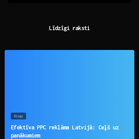
Līdzīgi raksti
0
Blogs
Efektīva PPC reklāma Latvijā: Ceļš uz
panākumiem