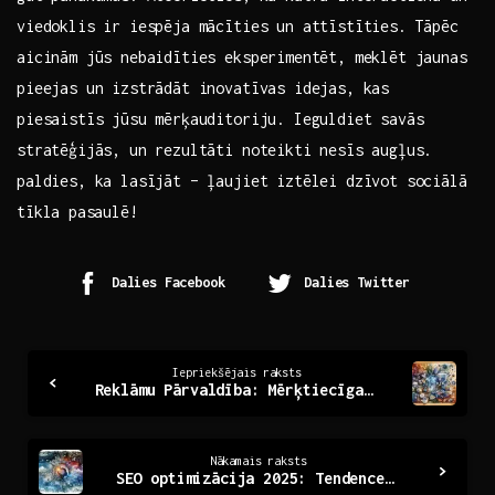
viedoklis ir ‍iespēja mācīties un attīstīties. ⁤Tāpēc
aicinām jūs ‍nebaidīties eksperimentēt, meklēt jaunas
pieejas un izstrādāt inovatīvas idejas, kas
piesaistīs jūsu‌ mērķauditoriju. Ieguldiet savās
stratēģijās, un rezultāti noteikti nesīs augļus.
paldies, ka lasījāt – ļaujiet iztēlei dzīvot sociālā ​
tīkla⁣ pasaulē!
Dalies Facebook
Dalies Twitter
Continue
Iepriekšējais raksts
Reklāmu Pārvaldība: Mērķtiecīgas Stratēģijas Efektivitātei
Reading
Nākamais raksts
SEO optimizācija 2025: Tendences un izaicinājumi nākotnē