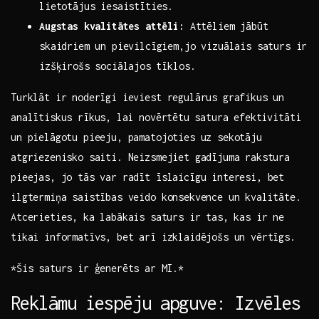
lietotājus iesaistīties.
Augstas kvalitātes attēli:
Attēliem jābūt
skaidriem un pievilcīgiem,jo vizuālais saturs ir
izšķirošs sociālajos⁣ tīklos.
Turklāt ‍ir noderīgi ieviest regulārus grafikus un
analītiskus rīkus,⁢ lai ​novērtētu⁢ satura efektivitāti⁤
un pielāgotu‍ pieeju, pamatojoties uz sekotāju
atgriezenisko ​saiti. Neizsmejiet gadījuma rakstura
pieejas, jo tās var radīt īslaicīgu interesi, bet
ilgtermiņa saistības veido konsekvence un⁤ kvalitāte.
Atcerieties, ka labākais ⁤saturs ir tas, kas‍ ir ne
tikai informatīvs, bet arī izklaidējošs un vērtīgs.
*Šis saturs ir ģenerēts ar MI.*
Reklāmu iespēju apguve: Izvēles