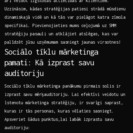
arī veidot ilgstošas attiecības ar klientiem.
Uzzināsim, kādas stratēģijas ⁢patiesi strādā mūsdienu
dinamiskajā vidē un kā tās var pielāgot katra zīmola​
specifikai. Pievienojieties ⁤mums ceļojumā uz SMM
stratēģiju ⁤pasauli un atklājiet ⁢atslēgas, kas var
palīdzēt⁣ jūsu ​uzņēmumam⁣ sasniegt ⁢jaunas virsotnes!
Sociālo tīklu mārketinga
⁤pamati: Kā izprast savu
auditoriju
Sociālo​ tīklu mārketinga panākumu pirmais solis ir
izprast ⁤savu⁢ mērķauditoriju. ⁤Lai efektīvi veidotu⁣ un
īstenotu⁣ mārketinga stratēģiju, ir svarīgi saprast,
kuras ir tās personas, kuras vēlaties ⁢sasniegt.
Apsveriet ⁤šādus‌ punktus,lai labāk izprastu savu
‍auditoriju: