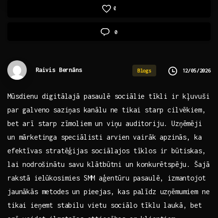
0
0
Raivis Bernāns
12/05/2026
Blogs
Mūsdienu digitālajā ‌pasaulē sociālie⁢ tīkli ir kļuvuši
par galveno‌ saziņas⁣ kanālu ne‌ tikai​ starp cilvēkiem,
bet arī starp zīmoliem ‍un viņu auditoriju. Uzņēmēji
un mārketinga speciālisti⁣ arvien ⁤vairāk apzinās, ka
efektīvas ‌stratēģijas sociālajos tīklos ir būtiskas,
⁣lai nodrošinātu ‌savu klātbūtni un konkurētspēju. Šajā
rakstā ielūkosimies SMM ​aģentūru⁤ pasaulē, izmantojot
jaunākās metodes un pieejas, kas palīdz uzņēmumiem ne
tikai ieņemt stabilu vietu ‌sociālo tīklu laukā, bet