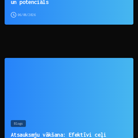
un potenciāls
06/08/2026
0
Blogs
Atsauksmju vākšana: Efektīvi ceļi