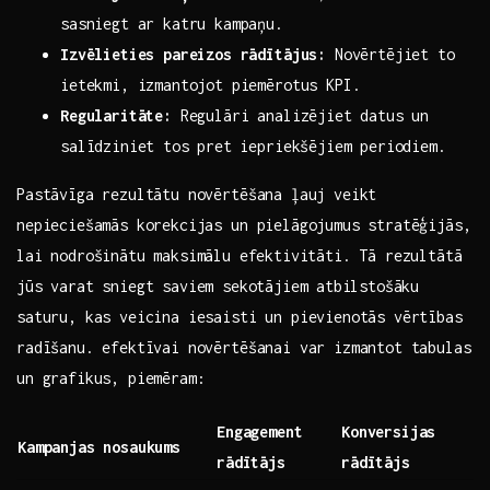
sasniegt ar katru kampaņu.
Izvēlieties pareizos rādītājus:
Novērtējiet to⁤
ietekmi, ‌izmantojot piemērotus KPI.
Regularitāte:
Regulāri analizējiet datus⁤ un
salīdziniet⁤ tos pret iepriekšējiem periodiem.
Pastāvīga rezultātu novērtēšana ‍ļauj veikt
‌nepieciešamās korekcijas un pielāgojumus stratēģijās,
lai nodrošinātu maksimālu⁤ efektivitāti. Tā rezultātā
jūs varat ​sniegt ​saviem⁤ sekotājiem⁤ atbilstošāku
saturu, kas veicina iesaisti un pievienotās ​vērtības
radīšanu. efektīvai novērtēšanai ​var izmantot tabulas
un grafikus,‍ piemēram:
Engagement
Konversijas
Kampanjas nosaukums
rādītājs
rādītājs