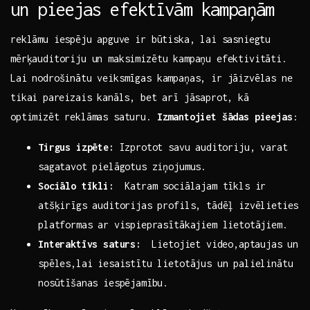
un pieejas ‍efektīvām kampaņām
reklāmu iespēju⁣ apguve ir būtiska, lai sasniegtu
mērķauditoriju un maksimizētu kampaņu efektivitāti.
Lai nodrošinātu veiksmīgas kampaņas,​ ir jāizvēlas ne
‌tikai⁢ pareizais‌ kanāls, bet arī jāsaprot, ⁢kā
optimizēt reklāmas saturu.
Izmantojiet šādas pieejas
:
Tirgus izpēte:
Izprotot ⁢savu auditoriju, varat
sagatavot pielāgotus ziņojumus.
Sociālo tīkli:
‍ Katram sociālajam tīkls ir
atšķirīgs auditorijas profils, ​tādēļ ‍izvēlieties
platformas ​ar vispieprasītākajiem lietotājiem.
Interaktīvs saturs:
⁣ Lietojiet video,aptaujas un
spēles,lai iesaistītu lietotājus un palielinātu
nosūtīšanas iespējamību.