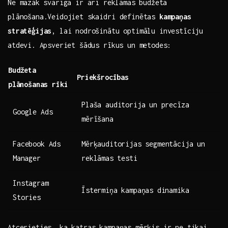
Ne mazāk ⁤svarīga ir arī⁤ reklāmas budžeta
plānošana.Veidojiet skaidri definētas
kampaņas⁢
stratēģijas
, lai nodrošinātu optimālu investīciju
atdevi. ⁢Apsveriet šādus rīkus‌ un metodes:
Budžeta
Priekšrocības
⁣plānošanas rīki
Plaša ‍auditorija ⁤un precīza⁢
Google Ads
mērīšana
Facebook Ads
Mērķauditorijas segmentācija un⁢
⁤Manager
reklāmas⁢ testi
Instagram
Īstermiņa​ kampaņas⁣ dinamika
Stories
Atcerieties, ka katras kampaņas mērķis ir ‍ne tikai