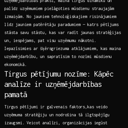
uzņēmējdarbības praksi, maina tirgus dinamiku un
palīdz uzņēmumiem pielāgoties mūsdienu straujajām
izmaiņām. No jauniem⁢ tehnoloģiskajiem risinājumiem
līdz jauniem patērētāju ​paradumiem ⁣— katrs pētījums
stāsta savu stāstu, kas ‌var radīt jaunas stratēģijas
un, iespējams, pat visu​ uzņēmumu nākotni.
⁣Iepazīsimies ar šķērsgriezuma atklājumiem,⁤ kas maina
uzņēmējdarbību, un ​sapratīsim to nozīmi mūsdienu‍
ekonomikā.
Tirgus pētījumu nozīme: Kāpēc
analīze ir ⁣uzņēmējdarbības
pamatā
Tirgus⁤ pētījumi ir galvenais faktors,kas veido
uzņēmuma stratēģiju un⁤ nodrošina tā ilgtspējīgu
izaugsmi. Veicot analīzi, organizācijas iegūst