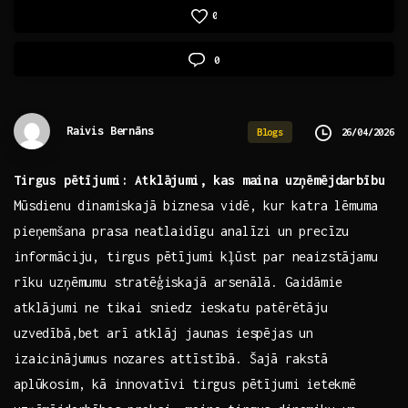
0
0
Raivis Bernāns
26/04/2026
Blogs
Tirgus pētījumi: Atklājumi, ⁣kas maina uzņēmējdarbību
Mūsdienu⁢ dinamiskajā biznesa vidē, ⁢kur⁤ katra lēmuma
pieņemšana prasa​ neatlaidīgu analīzi ‌un⁣ precīzu​
informāciju, tirgus‍ pētījumi ‌kļūst⁤ par‍ neaizstājamu
rīku uzņēmumu‌ stratēģiskajā arsenālā. ‍Gaidāmie‌
atklājumi⁤ ne tikai‌ sniedz ieskatu patērētāju
uzvedībā,bet arī​ atklāj⁢ jaunas iespējas un
izaicinājumus‍ nozares attīstībā. Šajā rakstā
aplūkosim, kā ⁤innovatīvi​ tirgus pētījumi ⁣ietekmē