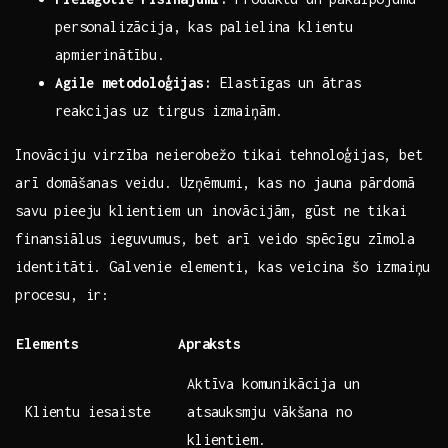
personalizācija,​ kas palielina klientu
apmierinātību.
Agile metodoloģijas:
Elastīgas un ātras ​
reakcijas uz tirgus izmaiņām.
Inovāciju virzība neierobežo tikai tehnoloģijas, bet
arī domāšanas veidu. Uzņēmumi, kas no jauna⁣ pārdomā
savu pieeju⁤ klientiem un inovācijām, ⁤gūst ⁢ne tikai
finansiālus ieguvumus, bet arī veido ⁤spēcīgu zīmola
identitāti. Galvenie ​elementi, kas veicina⁤ šo ⁤izmaiņu
procesu, ir:
Elements
Apraksts
Aktīva komunikācija un
Klientu ‌iesaiste
atsauksmju ⁢vākšana no
klientiem.