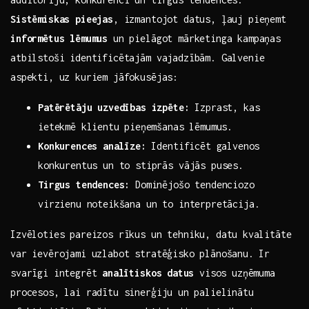
Sistēmiskas pieejas
, izmantojot​ datus, ļauj pieņemt
informētus lēmumus
un pielāgot mārketinga kampaņas
atbilstoši‍ identificētajām vajadzībām. Galvenie
aspekti, uz ‍kuriem jāfokusējas:
Patērētāju uzvedības izpēte:
Izprast, kas
ietekmē klientu ⁢pieņemšanas lēmumus.
Konkurences⁤ analīze:
Identificēt galvenos
‍konkurentus un to stiprās vājās puses.
Tirgus tendences:
Dominējošo tendenciozo
virzienu‌ noteikšana ‌un​ to interpretācija.
Izvēloties pareizos rīkus un tehniku, datu ⁢kvalitāte
var ievērojami uzlabot ‍stratēģisko plānošanu.⁢ Ir
svarīgi integrēt⁣
analītiskos ⁤datus
visos uzņēmuma⁤
procesos, lai radītu sinerģiju‌ un ⁢palielinātu