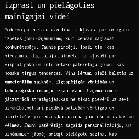
izprast un pielāgoties
mainīgajai videi
Moderno patērētāju⁤ uzvedība⁤ ir kļuvusi par obligātu
izpētes⁤ jomu uzņēmumiem, kuri cenšas saglabāt
konkurētspēju. Jaunie pircēji, īpaši ⁤tie, kas
piedzimusi⁣ digitālajā ​laikmetā,​ ir kļuvuši par
visprātīgāko un informētāko patērētāju grupu, kas
nosaka tirgus ‍tendences. ⁤Viņu lēmumi ​bieži ⁣balstās uz
emocionālām saiknēm
,
ilgtspējīgām vērtībām
un
tehnoloģisko iespēju
izmantošanu. ⁣Uzņēmumiem ⁣ir​
jāizstrādā stratēģijas,kas ‍ne tikai pievērš uz⁤ sevi
uzmanību,bet arī piedāvā ⁢patiešām vērtīgas⁣ un‍
atbilstošas pieredzes,kas uzrunā jauniešu prasības ‍un
vēlmes. Jauni patērētāji sagaida personalizāciju, un
uzņēmumiem jāspēj ‍sniegt ⁢pielāgotu saziņu, kas