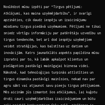
Noslēdzot mūsu izpēti par “Tirgus pētījumi:
Atklājumi,‌ kas maina uzņēmējdarbību”, ir svarīgi
apzināties, cik daudz iespēju​ un⁣ izaicinājumu⁢
mūsdienu tirgus piedāvā uzņēmumiem.⁣ Pētījumi⁤ ne ⁣tikai
sniedz vērtīgu ⁣informāciju par patērētāju uzvedību un
tirgus tendencēm, bet arī dod iespēju uzņēmējiem
veidot stratēģijas,⁢ kas balstītas‍ uz datiem un‌
inovācijām. ​ Katrs jaunatklāts aspekts papildina mūsu
izpratni​ par to, kā labāk apkalpot⁤ klientus un‍
pielāgoties ​pastāvīgi mainīgajai biznesa ⁤videi.
Nākotnē,‍ kad tehnoloģijas turpinās attīstīties un
tirgus dinamika pastāvīgi mainīsies, nekad nav par
agru sākt vai atjaunot savu ⁤pieeju tirgus pētījumiem.
Mēs aicinām jūs izmantot šos atklājumus, lai kuģotu
⁤droši cauri uzņēmējdarbības‌ izaicinājumiem un‌ būtu