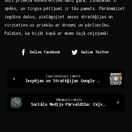
soli⁢ priekšā⁢ konkurentiem.Galu‌ galā, zināšanas ir
spēks, un tirgus pētījumi ir tās​ pamats. Pārdomājiet
iegūtos datus, pielāgojiet⁢ savas stratēģijas un
virzieties ⁤uz ​priekšu ar drosmi un ​pārliecību.
Paldies, ka​ bijāt ‌kopā ar‍ mums šajā ceļojumā!
Dalies Facebook
Dalies Twitter
Continue
Iepriekšējais raksts
Iespējas un Stratēģijas Google Ads Kampaņām: Ceļvedis
Reading
Nākamais raksts
Sociālo Mediju Pārvaldība: Ceļvedis Digitālajā Pasulē