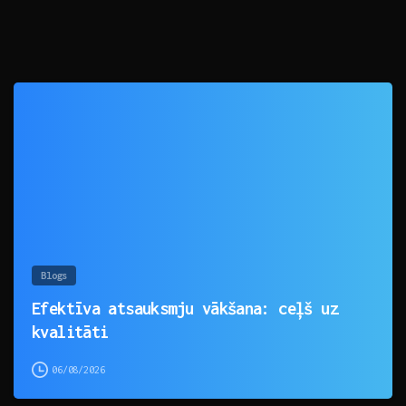
0
Blogs
Efektīva atsauksmju vākšana: ceļš uz
kvalitāti
06/08/2026