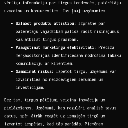
vērtīgu informāciju par‌ tirgus tendencēm, patērētāju
uzvedību un⁣ konkurentiem. ⁢Tas⁢ ļauj ​uzņēmumiem:
Uzlabot ⁢produktu attīstību:
Izpratne par
patērētāju vajadzībām palīdz‌ radīt risinājumus,
kas atbilst tirgus prasībām.
Paaugstināt mārketinga efektivitāti:
Precīza
mērķauditorijas identificēšana nodrošina⁣ labāku
komunikāciju ar klientiem.
Samazināt riskus:
Izpētot tirgu, uzņēmumi var
⁣izvairīties no neizdevīgiem lēmumiem un
investīcijām.
Bez tam, tirgus pētījumi veicina inovāciju un​
pielāgošanos. Uzņēmumi, kas ⁤regulāri analizē savus‌
datus, spēj⁣ ātrāk reaģēt uz izmaiņām ⁤tirgū un
izmantot iespējas, kad tās‌ parādās. Piemēram,