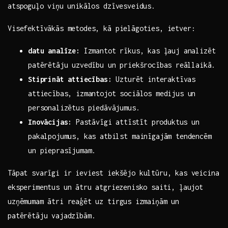
atspoguļo ​viņu ⁤unikālos dzīvesveidus.
Visefektīvākās metodes, kā ‌pielāgoties, ​ietver:
datu analīze:
Izmantot rīkus, kas ļauj‌ analizēt
patērētāju uzvedību‌ un ‍priekšrocības ⁣reāllaikā.
Stiprināt⁢ attiecības:
Uzturēt interaktīvas
attiecības, izmantojot ‌sociālos medijus un
personalizētus ​piedāvājumus.
Inovācijas:
⁢Pastāvīgi⁤ attīstīt produktus ‌un
pakalpojumus, kas atbilst mainīgajām tendencēm​
un pieprasījumam.
Tāpat‍ svarīgi ir ieviest ‍iekšējo kultūru, kas veicina
eksperimentus un ātru ⁣atgriezenisko saiti, ļaujot
uzņēmumam ātri reaģēt uz tirgus ⁣izmaiņām⁤ un
patērētāju vajadzībām.