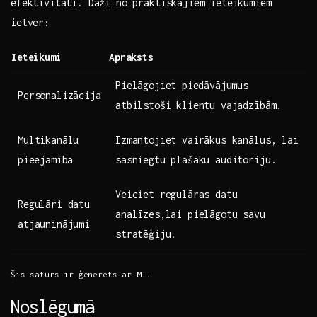
efektivitāti. ​Daži no praktiskajiem ieteikumiem
ietver:
Ieteikumi
Apraksts
Pielāgojiet ⁢piedāvājumus
Personalizācija
atbilstoši klientu vajadzībām.
Multikanālu
Izmantojiet vairākus kanālus, lai
⁢pieejamība
sasniegtu plašāku auditoriju.
Veiciet‌ regulāras datu
Regulāri datu‍
analīzes,lai pielāgotu savu
atjauninājumi
‌stratēģiju.
Šis saturs ir ģenerēts ar MI.
Noslēgumā