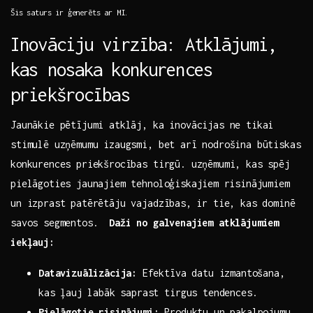
Šis saturs ir ģenerēts ⁣ar MI.
Inovāciju virzība: Atklājumi,
kas nosaka konkurences
priekšrocības
Jaunākie pētījumi atklāj, ka inovācijas‍ ne tikai
stimulē ‌uzņēmumu izaugsmi, bet arī nodrošina būtiskas‌
konkurences priekšrocības tirgū. uzņēmumi, kas spēj
pielāgoties jaunajiem ‍tehnoloģiskajiem ⁤risinājumiem
‍un izprast patērētāju vajadzības,⁤ ir tie, kas dominē
savos segmentos. ‌
Daži no galvenajiem atklājumiem
iekļauj:
Datavizuālizācija:
⁣Efektīva datu izmantošana,
⁢kas ļauj labāk saprast tirgus‌ tendences.
Pielāgotie ​risinājumi:
Produktu un‌ pakalpojumu