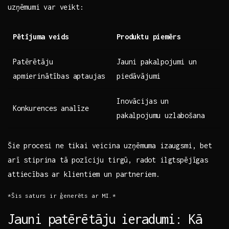
uzņēmumi⁤ var⁢ veikt:
Pētījuma ⁣veids
Produktu piemērs
Patērētāju
Jauni ​pakalpojumi un
apmierinātības aptaujas
piedāvājumi
Inovācijas un‍
Konkurences analīze
pakalpojumu uzlabošana
Šie procesi ne tikai veicina uzņēmuma​ izaugsmi, bet‌
arī stiprina tā ‍pozīciju tirgū,​ radot ilgtspējīgas
attiecības ar klientiem un‌ partneriem.
*Šis saturs ⁤ir ģenerēts ar ⁣MI.*
Jauni patērētāju⁤ ieradumi: Kā