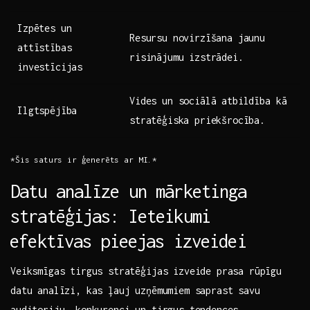
Izpētes un⁣
Resursu novirzīšana jaunu
attīstības
risinājumu izstrādei.
investīcijas
Vides un sociālā atbildība kā
Ilgtspējība
stratēģiska ​priekšrocība.
*Šis saturs‍ ir ģenerēts ar​ MI.*
Datu analīze un mārketinga‌
stratēģijas: Ieteikumi
⁢efektīvas​ pieejas izveidei
Veiksmīgas tirgus stratēģijas izveide prasa rūpīgu
datu analīzi, kas ļauj uzņēmumiem saprast​ savu
auditoriju, konkurenci un tirgus tendences.⁢