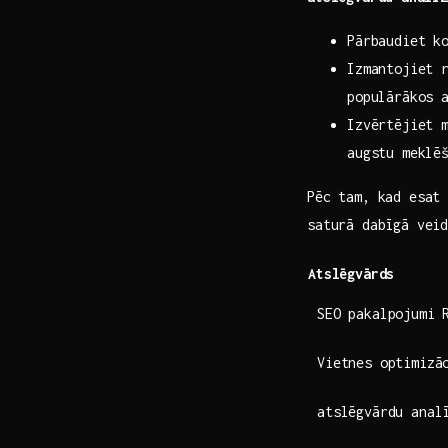
Pārbaudiet⁣ k
Izmantojiet r
populārākos 
Izvērtējiet m
augstu meklē
Pēc ​tam, kad esat
saturā dabīgā vei
Atslēgvārds
SEO pakalpojumi 
Vietnes optimizā
atslēgvārdu anal