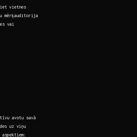
iet vietnes
u‌ mērķauditorija
es vai
tīvu avotu savā
ldes uz viņu
m aspektiem: