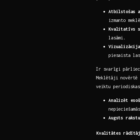
Atbilstošas 
izmanto mekl
Kvalitatīvs 
‌lasāmi.
Vizualizācij
piesaista la
Ir svarīgi pārlie
Meklētāji novērtē 
veiktu periodiskas
Analizēt esoš
nepieciešamā
Augsts rakst
Kvalitātes rādītā