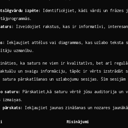
atslēgvārdu izpēte:
Identificējiet, kādi vārdi un frāzes j
ētājprogrammās.
saturs:
Izveidojiet rakstus, kas ir informatīvi, interesant
as:
Iekļaujiet attēlus vai diagrammas, kas uzlabo teksta s
sītāju uzmanību.
cināties, ka saturs ne vien ir kvalitatīvs, bet arī regulā
⁢aktuālu un svaigu informāciju, tāpēc ir vērts izstrādāt⁢ 
 satura pārskatīšanas un uzlabojumu‍ sesijas. Šīm sesijām
o ⁢saturu:
Pārskatiet,kā saturu ⁣vērtē jūsu auditorija un v
s izmaiņas.
u pārskats:
Iekļaujiet jaunas zināšanas un nozares jaunākā
ji
Risinājumi