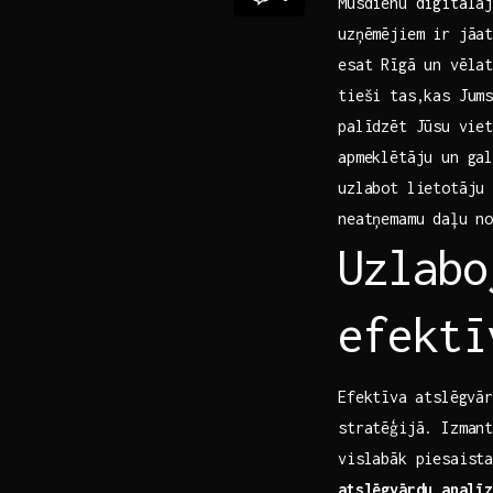
Mūsdienu digitālaj
uzņēmējiem​ ir jāa
esat Rīgā un vēla
tieši tas,kas Jums
palīdzēt Jūsu⁤ vie
apmeklētāju un gal
uzlabot lietotāju 
‌neatņemamu daļu n
Uzlabo
efektī
Efektīva ⁢atslēgvā
stratēģijā. Izman
vislabāk piesaist
atslēgvārdu ⁢analī