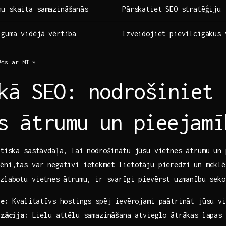
u skaita‍ samazināšanās
Pārskatiet SEO stratēģiju
guma vidējā⁢ vērtība
Izveidojiet pievilcīgākus 
ts ar ​MI.*
kā SEO: nodrošiniet 
s ātrumu un ⁢pieejamī
ūtiska sastāvdaļa, lai nodrošinātu jūsu vietnes ātrumu⁣ un ‌
lēni,tas var negatīvi ietekmēt lietotāju pieredzi un meklē
zlabotu vietnes⁤ ātrumu, ir ‍svarīgi pievērst uzmanību sek
le:
​Kvalitatīvs hostings spēj‍ ievērojami paātrināt jūsu v
izācija:
Lielu attēlu samazināšana atvieglo ātrākas‍ lapas 