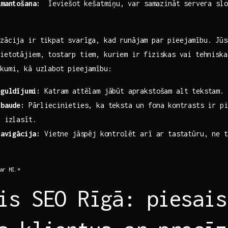
zmantošana:
⁣ Ieviešot kešatmiņu,⁣ var ‍samazināt servera sl
.
zācija ir tikpat svarīga, kad runājam ​par pieejamību. Jū
ietotājiem, tostarp tiem, kuriem⁣ ir fiziskas⁣ vai tehnisk
kumi,​ kā uzlabot pieejamību:
eguldījumi:
Katram attēlam jābūt aprakstošam alt tekstam.
rbaude:
Pārliecinieties, ka teksta un fona⁤ kontrasts ir pi
i izlasīt.
navigācija:
Vietne jāspēj kontrolēt arī ar tastatūru, ne ti
ar ⁣MI.*
is SEO Rīgā: piesais