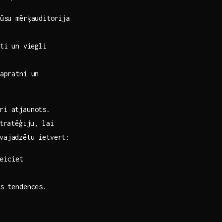
ūsu mērķauditorija
i⁢ un viegli
apratni un
ri atjaunots.
stratēģiju, lai
 vajadzētu ietvert:
eiciet
s tendences.