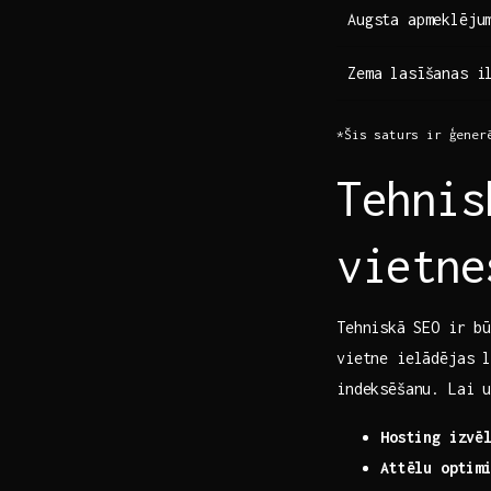
Augsta apmeklējum
Zema lasīšanas il
*Šis saturs ir ģenerē
Tehnis
vietne
Tehniskā⁣ SEO ir b
vietne ielādējas 
indeksēšanu. Lai u
Hosting izvē
Attēlu optim