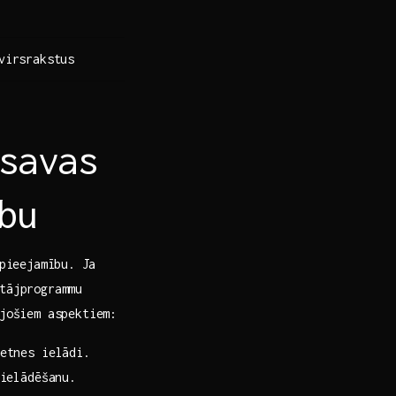
‍virsrakstus
savas
bu
pieejamību.⁣ Ja
tājprogrammu
ojošiem aspektiem:
ietnes ielādi.
⁤ielādēšanu.