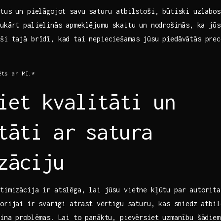
atus un pielāgojot savu saturu atbilstoši, būtiski uzlabos
ukārt palielinās apmeklējumu skaitu un ⁣nodrošinās, ⁣ka jūs
eši tajā brīdī, kad tai nepieciešamas jūsu piedāvātās prec
ēts ar MI.*
iet kvalitāti un
tāti ar⁣ satura
zāciju
ptimizācija ir atslēga, lai jūsu vietne kļūtu par autorita
orijai⁢ ir⁣ svarīgi atrast vērtīgu saturu, kas sniedz atbi
isina problēmas. Lai to panāktu, pievērsiet uzmanību ​šādie