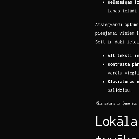
Kešatmiņas‌ i
lapas ielādi
Atslēgvārdu optimi
pieejamai visiem l
Šeit ir daži ietei
Alt teksti ‍i
Kontrasta pā
varētu viegl
Klaviatūras⁢ 
palīdzību.
*Šis saturs ir ģenerēts‌ 
Lokāla