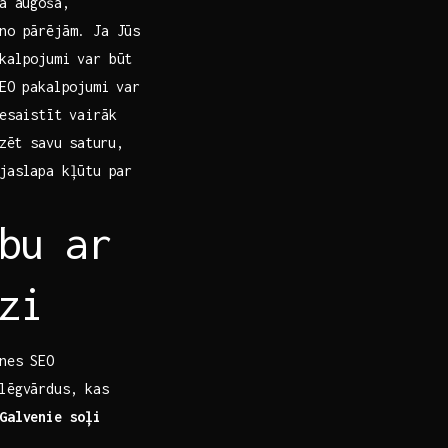
a augoša,
no pārējām. ‌Ja Jūs
kalpojumi var būt
SEO pakalpojumi var
esaistīt ‍vairāk
zēt savu⁣ saturu,
jaslapa kļūtu⁣ par
bu ar
zi
tnes SEO
lēgvārdus, kas
Galvenie soļi