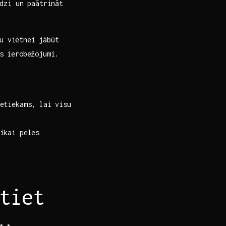
odzi un paātrināt
su vietnei jābūt
as ierobežojumi.
etiekams, lai visu
kai ​peles
tiet