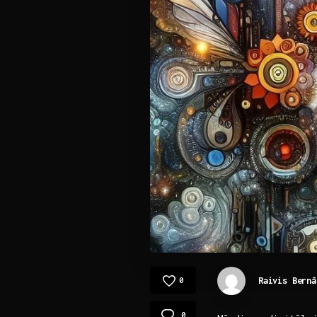
Raivis Bernā
0
0