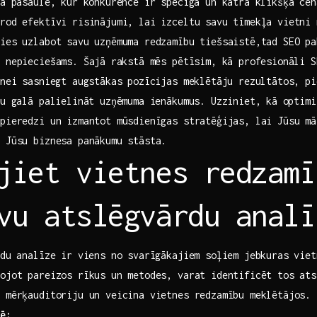
ā⁣ pasaulē, kur konkurence ir spēcīga un katra klikšķa cen
trod efektīvi risinājumi, lai izceltu savu tīmekļa vietni 
ties uzlabot savu uzņēmuma redzamību tiešsaistē,tad SEO pa
 nepieciešams. Šajā ⁢rakstā mēs pētīsim, kā profesionāli 
tnei sasniegt augstākas pozīcijas meklētāju rezultātos,​ pi
u⁢ galā palielināt uzņēmuma ienākumus. Uzziniet, ⁤kā optimi
pieredzi un izmantot mūsdienīgas stratēģijas, lai Jūsu mā
o Jūsu biznesa panākumu stāsta.
jiet vietnes redzamī
vu atslēgvārdu analī
rdu ​analīze ir viens no svarīgākajiem soļiem jebkuras vie
tojot pareizos rīkus un metodes, varat identificēt tos ats
a mērķauditoriju un veicina vietnes redzamību meklētājos.
zē: