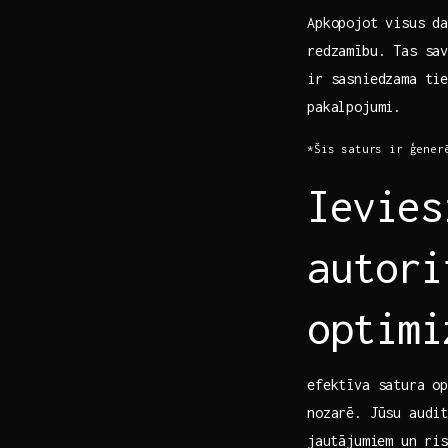
Apkopojot ⁤visus d
redzamību. Tas sav
ir sasniedzama ti
pakalpojumi.
*Šis saturs ir ģener
Ievies
autori
optimi
efektīva satura o
nozarē. Jūsu audit
⁣jautājumiem un‍ r