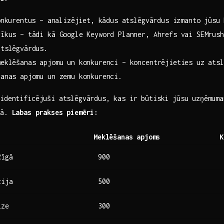
onkurentus – ⁢analizējiet, kādus ‍atslēgvārdus izmanto jūsu
īkus – tādi kā Google Keyword Planner, Ahrefs vai SEMrush
atslēgvārdus.
eklēšanas apjomu ​un konkurenci – koncentrējieties uz atsl
šanas apjomu un zemu konkurenci.
 identificējuši atslēgvārdus, kas​ ir būtiski jūsu uzņēmum
dā.
Labas prakses piemēri:
Meklēšanas apjoms
K
Rīgā
900
cija
500
īze
300