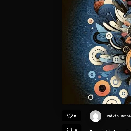
Raivis Bernā
0
0