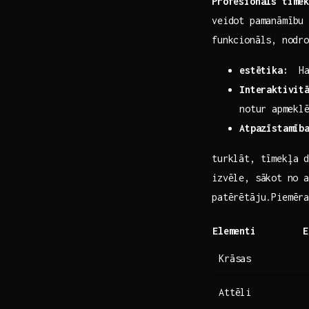
Profesionāls tīmek
veidot pamanāmību 
funkcionāls, ⁣nodr
estētika:
⁢ Ha
Interaktivit
notur ⁣apmekl
Atpazīstamīb
turklāt, tīmekļa d
‍izvēle, sākot⁣ no 
patērētāju.Piemēr
Elementi
E
Krāsas
Attēli