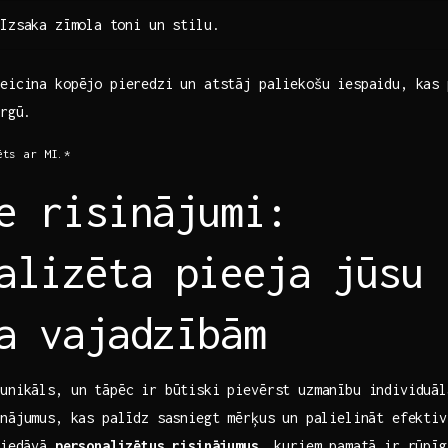
Izsaka zīmola ⁢toni‌ un stilu.
eicina‌ kopējo pieredzi un atstāj paliekošu iespaidu, kas 
irgū.
ēts ar MI.*
e risinājumi:
alizēta pieeja‍ jūsu
a vajadzībām
 unikāls, un tāpēc ir būtiski pievērst uzmanību individuāl
inājumus, ⁣kas palīdz sasniegt mērķus un ‌palielināt efekti
 piedāvā
personalizētus risinājumus
,​ kuriem pamatā​ ir rūpīg