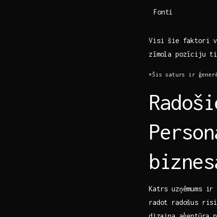
Fonti
Visi šie faktori v
zīmola pozīciju ⁢t
*Šis saturs ir ģener
Radoši
Person
biznes
Katrs uzņēmums‌ ir
radot‍ radošus ris
⁢dizaina aģentūra