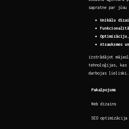
sapratne​ par jūsu
Unikālu ‌diza
Funkcionalit
Optimizāciju
Atsauksmes u
izstrādājot mājasl
tehnoloģijas,⁣ kas
darbojas lieliski.
Pakalpojums
Web dizains
SEO ⁢optimizācija