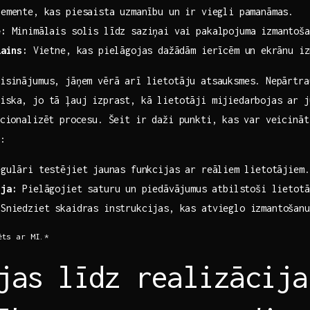
emente, kas piesaista⁤ uzmanību un ir viegli pamanāmas.
e:
Minimālais solis līdz saziņai vai​ pakalpojuma izmantoša
zains:
Vietne, kas pielāgojas dažādām ierīcēm un ⁤ekrānu​ i
risinājumus, jāņem vērā‍ arī lietotāju atsauksmes.⁣ Nepārtra
iska, jo⁣ tā ļauj izprast, kā lietotāji mijiedarbojas ⁤ar j
racionalizēt procesu. Šeit ir daži punkti, kas⁣ var veicinā
 ​
gulāri testējiet ⁢jaunas funkcijas ar reāliem ⁣lietotājiem.
ija:
Pielāgojiet saturu un⁤ piedāvājumus⁢ atbilstoši lietot
​Sniedziet skaidras​ instrukcijas, kas atvieglo izmantošanu
ēts ar MI.*
jas⁢ līdz realizācija