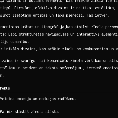
ļa​ dizains
ir ​būtisks elements, ‌kas ietekmē zīmola identit
tirgū. Pirmkārt, efektīvs dizains‌ ir⁤ ne tikai estētisks, ‍
ošinot⁣ lietotāju ērtības un labu pieredzi. Tas ietver:
rmoniskas ⁢krāsas un tipogrāfija,kas atbilst zīmola‍ perso
āte:
Labi strukturētas navigācijas ⁤un ⁢interaktīvi⁣ element
ētāju uzmanību.
a:
Unikāls dizains, kas atšķir⁢ zīmolu ​no konkurentiem un 
izains ⁣ir svarīgs,‍ lai komunicētu​ zīmola vērtības un stā
attēliem ⁤un ⁤beidzot ar teksta ‍noformējumu, ietekmē emocionā
am:
fekts
Veicina ⁤emociju un noskaņas radīšanu.
Palīdz stāstīt⁤ zīmola⁢ stāstu.