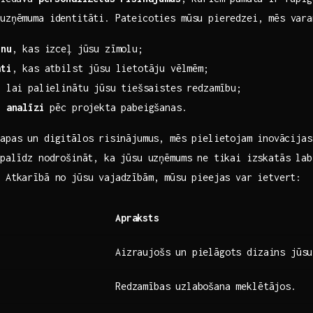
 uzņēmuma identitāti. ‍Pateicoties mūsu​ pieredzei, mēs var
inu
, kas izceļ jūsu zīmolu;
āti
, kas atbilst jūsu lietotāju vēlmēm;
, lai palielinātu ⁤jūsu ​tiešsaistes redzamību;
n analīzi
​pēc projekta pabeigšanas.
apas un ‍digitālos ⁢risinājumus, mēs pielietojam⁢ inovācijas
 palīdz nodrošināt, ka jūsu uzņēmums ‌ne tikai izskatās lab
 Atkarībā no jūsu vajadzībām,‍ mūsu ⁢pieejas var ietvert:
Apraksts
Aizraujošs un pielāgots dizains jūsu
Redzamības uzlabošana meklētājos.