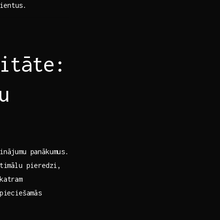
lientus.
ritāte:
u
inājumu panākumus.⁣
ptimālu pieredzi,
katram ​
pieciešamās⁤