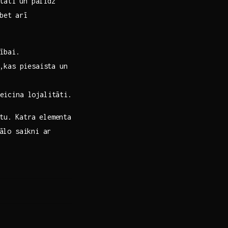
āti un ‌palīdz⁤
bet arī⁤
nībai.
i,kas piesaista un
veicina lojalitāti.
stu. Katra elementa
lo‌ saikni ⁣ar