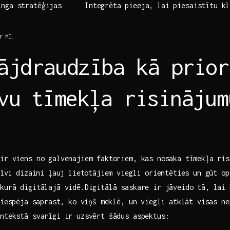
inga stratēģijas
Integrēta pieeja, lai‌ piesaistītu k
r ⁣MI.
ājdraudzība‍ kā prio
vu ⁢tīmekļa risinājum
‌ir viens no galvenajiem faktoriem, kas​ nosaka tīmekļa⁢ ris
itīvi dizaini ļauj lietotājiem viegli orientēties un gūt o
kurā digitālajā vidē.Digitālā saskare ir jāveido tā, lai ⁣
‌ iespēja⁢ saprast, ko viņš meklē, un viegli atklāt visas ne
ontekstā svarīgi ir uzsvērt šādus aspektus: ⁤