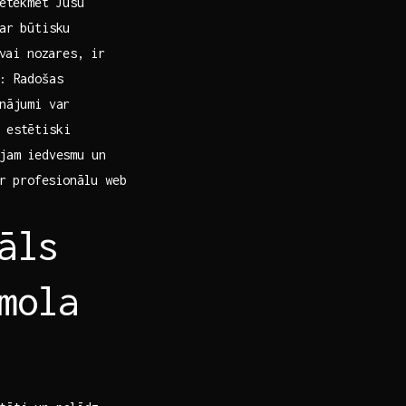
ietekmēt Jūsu
r⁣ būtisku⁣
 vai nozares, ir
:‍ Radošas
inājumi var
 estētiski
jam iedvesmu un⁢
r ⁢profesionālu web
āls
īmola