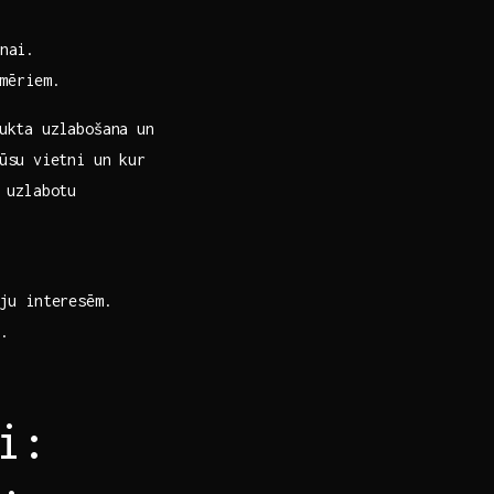
nai.
zmēriem.
ukta uzlabošana ⁢un
ūsu ⁤vietni un kur
t uzlabotu
āju interesēm.
.
i: