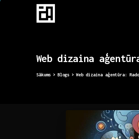
Web
dizaina
aģentūr
Sākums
Blogs
Web dizaina aģentūra: Rad