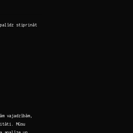
‍palīdz stiprināt
ām vajadzībām,‌
vitāti. Mūsu
a​ analīze un ​