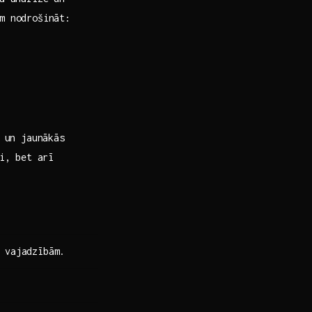
am nodrošināt:
 un ​jaunākās
i,⁣ bet arī
 vajadzībām.