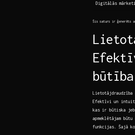
Digitālās mārket
Šis⁤ saturs ⁤ir ģenerēts‌ a
Lietot
Efektī
būtība
Lietotājdraudzība 
Efektīvi⁣ un ⁢intu
kas ir būtiska jeb
apmeklētājam ⁢būtu
funkcijas. Šajā​ k