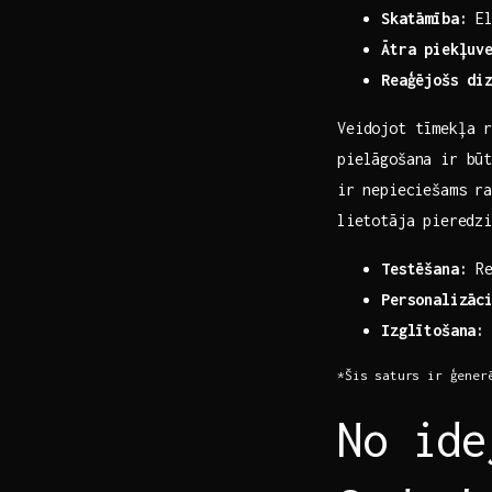
Skatāmība:
El
Ātra ​piekļuv
Reaģējošs⁣ di
Veidojot tīmekļa ⁢
pielāgošana ir būt
ir⁣ nepieciešams⁤ 
⁣lietotāja pieredzi:
Testēšana:
Re
Personalizāc
Izglītošana:
*Šis saturs ir ģener
No ide