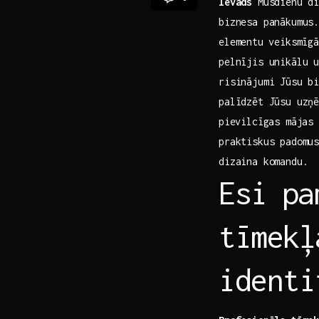
Ievads
Mūsdienu dig
biznesa panākumus.
elementu ⁣veiksmīg
pelnījis unikālu ⁤
risinājumi Jūsu bi
palīdzēt Jūsu uzņē
⁣pievilcīgas mājas
praktiskus padomus
dizaina komandu.
Esi⁢ p
tīmekļ
identi