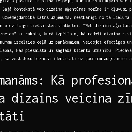
itālā pasaule‌ ir pilna iespēju,⁢ kur ⁢katrs klikšķis var 
 Šajā kontekstā web dizaina aģentūras ‌nozīme ir kļuvusi pa
ā uzņēmējdarbībā.Katrs⁢ uzņēmums, neatkarīgi​ no tā⁤ lieluma
un pievilcīgu tiešsaistes ‍klātbūtni. “Web dizaina aģentūra
znesam” ir raksts, kurā​ izpētīsim, kā⁣ radoši dizaina ris
mumam izcelties ceļā uz‍ panākumiem, veidojot efektīgas un
 lapas, kas piesaista un saglabā klientu‌ uzmanību. Piedāvā
, kā vest ⁣Jūsu⁤ biznesa identitāti uz jauniem augstumiem a
amanāms: Kā profesion
a ​dizains veicina⁣ z
tāti