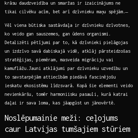
krāsu daudzveidība ⁤un smaržas ir izaicinājums ne
tikai cilvēku acīm, ​bet arī dzīvnieku maņu spējām. ̶
Vēl ⁣viena būtiska sastāvdaļa ir dzīvnieku dzīvotnes,
ko veido gan sauszemes, gan ūdens organismi.
Detalizēti pētījumi par to, kā dzīvnieki pielāgojas
un izdzīvo savā dabiskajā vidē, atklāj pārsteidzošas
stratēģijas, piemēram,‌ masveida migrāciju vai
kamuflāžu.Jauni atklājumi par dzīvnieku uzvedību un
to savstarpējām attiecībām piedāvā fascinējošu
ieskatu ekosistēmu ⁣līdzsvarā. Kopā šie elementi veido
nevienkāršu, tomēr‍ harmoniisku pasauli, kurā katrai
daļai ir⁢ sava loma,⁤ kas jāapgūst un jānovērtē.
Noslēpumainie meži: ceļojums
caur Latvijas tumšajiem stūriem